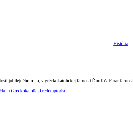
História
sti jubilejného roka, v gréckokatolíckej farnosti Ďurďoš. Farár farno
rčku
a
Gréckokatolícki redemptoristi