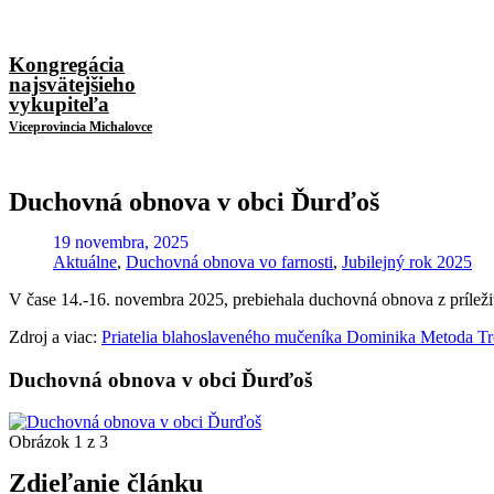
Kongregácia
najsvätejšieho
vykupiteľa
Viceprovincia Michalovce
Duchovná obnova v obci Ďurďoš
19 novembra, 2025
Aktuálne
,
Duchovná obnova vo farnosti
,
Jubilejný rok 2025
V čase 14.-16. novembra 2025, prebiehala duchovná obnova z príležito
Zdroj a viac:
Priatelia blahoslaveného mučeníka Dominika Metoda T
Duchovná obnova v obci Ďurďoš
Obrázok 1 z 3
Zdieľanie článku