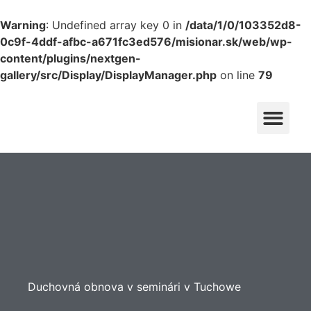
Warning
: Undefined array key 0 in
/data/1/0/103352d8-
0c9f-4ddf-afbc-a671fc3ed576/misionar.sk/web/wp-
content/plugins/nextgen-
gallery/src/Display/DisplayManager.php
on line
79
KONGREGÁCIA
NAJSVÄTEJŠIEHO
PRIVÁTNA ZÓNA
VYKUPITEĽA
VICEPROVINCIA
MICHALOVCE
Duchovná obnova v seminári v Tuchowe