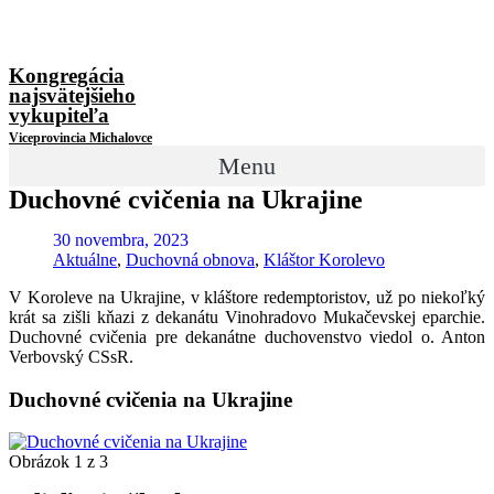
Kongregácia
najsvätejšieho
vykupiteľa
Viceprovincia Michalovce
Menu
Duchovné cvičenia na Ukrajine
30 novembra, 2023
Aktuálne
,
Duchovná obnova
,
Kláštor Korolevo
V Koroleve na Ukrajine, v kláštore redemptoristov, už po niekoľký
krát sa zišli kňazi z dekanátu Vinohradovo Mukačevskej eparchie.
Duchovné cvičenia pre dekanátne duchovenstvo viedol o. Anton
Verbovský CSsR.
Duchovné cvičenia na Ukrajine
Obrázok 1 z 3