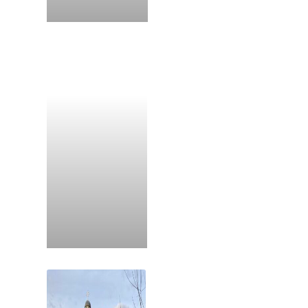
Kláštor Michalovce
Kláštor Stropkov