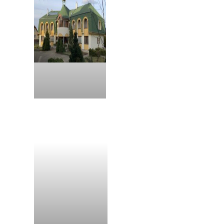
Kláštor Stará Ľubovňa