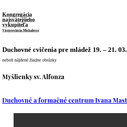
Kongregácia
najsvätejšieho
vykupiteľa
Viceprovincia Michalovce
Duchovné cvičenia pre mládež 19. – 21. 03
neboli nájdené žiadne obrázky
Myšlienky sv. Alfonza
Duchovné a formačné centrum Ivana Mast