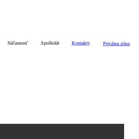
Súčasnosť
Apoštolát
Kontakty
Privátna zóna