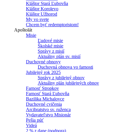
Kláštor Stará Ľubovňa
Kláštor Korolevo
Kláštor Užhorod
My vo svete
Chcem byť redemptoristom!
Apoštolát
Misie
Ľudové misie
Školské misie
Správy z misií
Aktuálny plán sv. misií
Duchovné obnovy
Duchovná obnova vo farnosti
Jubilejný rok 2025
Správy z jubilejný obnov
Aktuálny plán jubilejných obnov
Farnosť Stropkov
Farnosť Stará Ľubovňa
Bazilika Michalovce
Duchovné cvičenia
Arcibratstvo sv. ruženca
Vydavateľstvo Misionár
Pešia púť
Videá
2 % z dane (podpora)