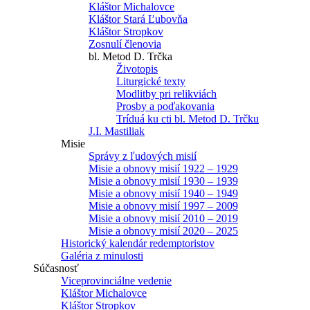
Kláštor Michalovce
Kláštor Stará Ľubovňa
Kláštor Stropkov
Zosnulí členovia
bl. Metod D. Trčka
Životopis
Liturgické texty
Modlitby pri relikviách
Prosby a poďakovania
Tríduá ku cti bl. Metod D. Trčku
J.I. Mastiliak
Misie
Správy z ľudových misií
Misie a obnovy misií 1922 – 1929
Misie a obnovy misií 1930 – 1939
Misie a obnovy misií 1940 – 1949
Misie a obnovy misií 1997 – 2009
Misie a obnovy misií 2010 – 2019
Misie a obnovy misií 2020 – 2025
Historický kalendár redemptoristov
Galéria z minulosti
Súčasnosť
Viceprovinciálne vedenie
Kláštor Michalovce
Kláštor Stropkov