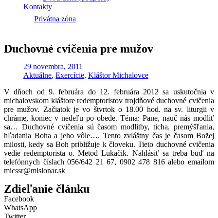
Kontakty
Privátna zóna
Duchovné cvičenia pre mužov
29 novembra, 2011
Aktuálne
,
Exercície
,
Kláštor Michalovce
V dňoch od 9. februára do 12. februára 2012 sa uskutočnia v
michalovskom kláštore redemptoristov trojdňové duchovné cvičenia
pre mužov. Začiatok je vo štvrtok o 18.00 hod. na sv. liturgii v
chráme, koniec v nedeľu po obede. Téma: Pane, nauč nás modliť
sa… Duchovné cvičenia sú časom modlitby, ticha, premýšľania,
hľadania Boha a jeho vôle…. Tento zvláštny čas je časom Božej
milosti, kedy sa Boh približuje k človeku. Tieto duchovné cvičenia
vedie redemptorista o. Metod Lukačik. Nahlásiť sa treba buď na
telefónnych číslach 056/642 21 67, 0902 478 816 alebo emailom
micssr@misionar.sk
Zdieľanie článku
Facebook
WhatsApp
Twitter