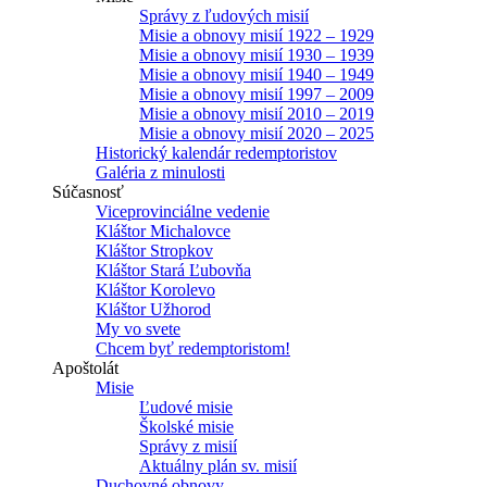
Správy z ľudových misií
Misie a obnovy misií 1922 – 1929
Misie a obnovy misií 1930 – 1939
Misie a obnovy misií 1940 – 1949
Misie a obnovy misií 1997 – 2009
Misie a obnovy misií 2010 – 2019
Misie a obnovy misií 2020 – 2025
Historický kalendár redemptoristov
Galéria z minulosti
Súčasnosť
Viceprovinciálne vedenie
Kláštor Michalovce
Kláštor Stropkov
Kláštor Stará Ľubovňa
Kláštor Korolevo
Kláštor Užhorod
My vo svete
Chcem byť redemptoristom!
Apoštolát
Misie
Ľudové misie
Školské misie
Správy z misií
Aktuálny plán sv. misií
Duchovné obnovy