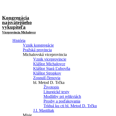
Kongregácia
najsvätejšieho
vykupiteľa
Viceprovincia Michalovce
História
Vznik kongregácie
Pražská provincia
Michalovská viceprovincia
Vznik viceprovincie
Kláštor Michalovce
Kláštor Stará Ľubovňa
Kláštor Stropkov
Zosnulí členovia
bl. Metod D. Trčka
Životopis
Liturgické texty
Modlitby pri relikviách
Prosby a poďakovania
Tríduá ku cti bl. Metod D. Trčku
J.I. Mastiliak
Misie