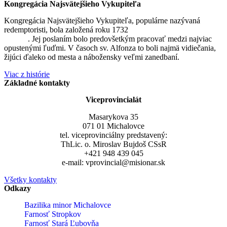
Kongregácia Najsvätejšieho Vykupiteľa
Kongregácia Najsvätejšieho Vykupiteľa, populárne nazývaná
redemptoristi, bola založená roku 1732
sv. Alfonzom Maria de
Liguori
. Jej poslaním bolo predovšetkým pracovať medzi najviac
opustenými ľuďmi. V časoch sv. Alfonza to boli najmä vidiečania,
žijúci ďaleko od mesta a nábožensky veľmi zanedbaní.
Viac z histórie
Základné kontakty
Viceprovincialát
Masarykova 35
071 01 Michalovce
tel. viceprovinciálny predstavený:
ThLic. o. Miroslav Bujdoš CSsR
+421 948 439 045
e-mail: vprovincial@misionar.sk
Všetky kontakty
Odkazy
Bazilika minor Michalovce
Farnosť Stropkov
Farnosť Stará Ľubovňa