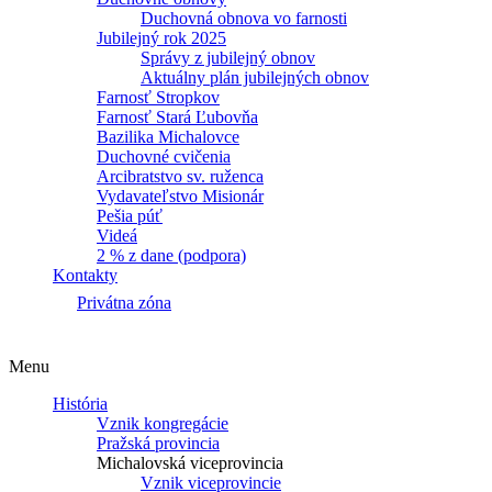
Duchovná obnova vo farnosti
Jubilejný rok 2025
Správy z jubilejný obnov
Aktuálny plán jubilejných obnov
Farnosť Stropkov
Farnosť Stará Ľubovňa
Bazilika Michalovce
Duchovné cvičenia
Arcibratstvo sv. ruženca
Vydavateľstvo Misionár
Pešia púť
Videá
2 % z dane (podpora)
Kontakty
Privátna zóna
Menu
História
Vznik kongregácie
Pražská provincia
Michalovská viceprovincia
Vznik viceprovincie