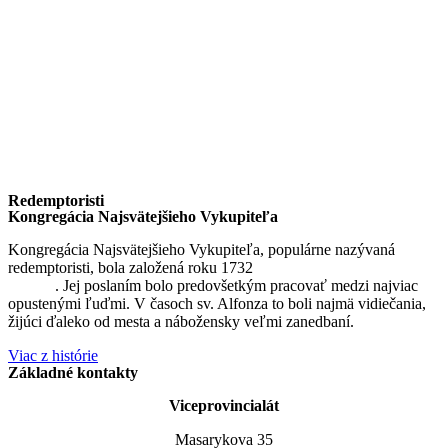
Redemptoristi
Kongregácia Najsvätejšieho Vykupiteľa
Kongregácia Najsvätejšieho Vykupiteľa, populárne nazývaná
redemptoristi, bola založená roku 1732
sv. Alfonzom Maria de
Liguori
. Jej poslaním bolo predovšetkým pracovať medzi najviac
opustenými ľuďmi. V časoch sv. Alfonza to boli najmä vidiečania,
žijúci ďaleko od mesta a nábožensky veľmi zanedbaní.
Viac z histórie
Základné kontakty
Viceprovincialát
Masarykova 35