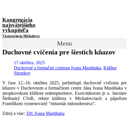
Kongregácia
najsvätejšieho
vykupiteľa
Viceprovincia Michalovce
Menu
Duchovné cvičenia pre šiestich kňazov
17 októbra, 2025
Duchovné a formačné centrum Ivana Mastiliaka
,
Kláštor
Stropkov
V čase 12.-16. októbra 2025, prebiehajú duchovné cvičenia pre
kňazov v Duchovnom a formačnom centre Jána Ivana Mastiliaka v
stropkovskom kláštore redemptoristov. Exercitátorom je o. Jaroslav
Štelbaský CSsR, rektor kláštora v Michalovciach a pápežom
Františkom vymenovaný “misionár milosrdenstva”.
Zdroj a viac:
Dfc Ivana Mastiliaka