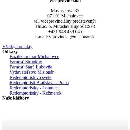
Viceprovincialát
Masarykova 35
071 01 Michalovce
tel. viceprovinciálny predstavený:
ThLic. o. Miroslav Bujdoš CSsR
+421 948 439 045
e-mail: vprovincial@misionar.sk
Všetky kontakty
Odkazy
Bazilika minor Michalovce
Farnosť Stropkov
Farnosť Stará Ľubovňa
Vydavateľstvo Misionár
Redemptoristi vo svete
Redemptoristi Bratislava - Praha
Redemptoristky - Lomnica
Redemptoristky - Kežmarok
Naše kláštory