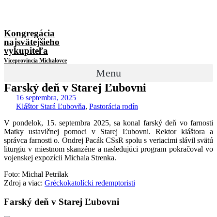
Kongregácia
najsvätejšieho
vykupiteľa
Viceprovincia Michalovce
Menu
Farský deň v Starej Ľubovni
16 septembra, 2025
Kláštor Stará Ľubovňa
,
Pastorácia rodín
V
pondelok, 15. septembra 2025, sa konal farský deň vo farnosti
Matky ustavičnej pomoci v Starej Ľubovni. Rektor kláštora a
správca farnosti o. Ondrej Pacák CSsR spolu s veriacimi slávil svätú
liturgiu v miestnom skanzéne a nasledujúci program pokračoval vo
vojenskej expozícii Michala Strenka.
Foto: Michal Petrilak
Zdroj a viac:
Gréckokatolícki redemptoristi
Farský deň v Starej Ľubovni