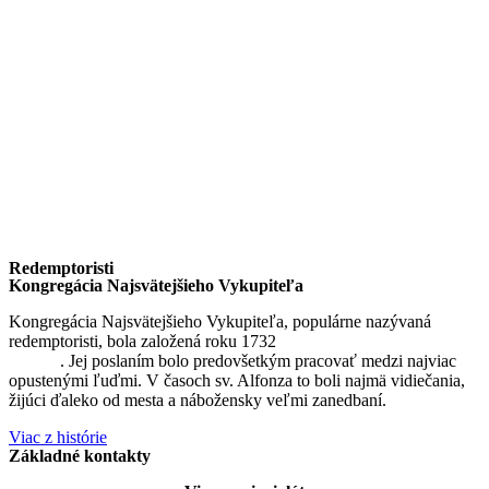
Redemptoristi
Kongregácia Najsvätejšieho Vykupiteľa
Kongregácia Najsvätejšieho Vykupiteľa, populárne nazývaná
redemptoristi, bola založená roku 1732
sv. Alfonzom Maria de
Liguori
. Jej poslaním bolo predovšetkým pracovať medzi najviac
opustenými ľuďmi. V časoch sv. Alfonza to boli najmä vidiečania,
žijúci ďaleko od mesta a nábožensky veľmi zanedbaní.
Viac z histórie
Základné kontakty