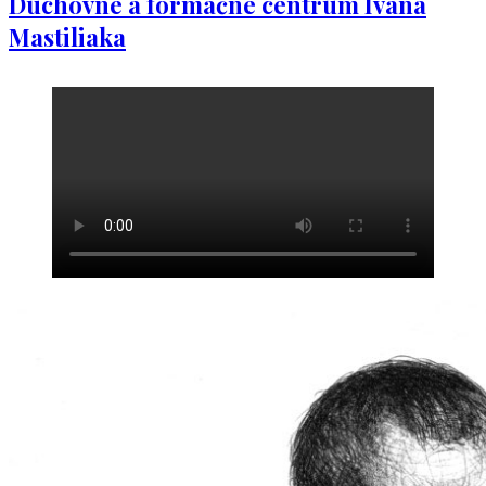
Duchovné a formačné centrum Ivana
Mastiliaka