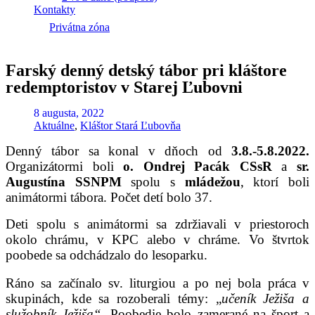
Kontakty
Privátna zóna
Farský denný detský tábor pri kláštore
redemptoristov v Starej Ľubovni
8 augusta, 2022
Aktuálne
,
Kláštor Stará Ľubovňa
Denný tábor sa konal v dňoch od
3.8.-5.8.2022.
Organizátormi boli
o. Ondrej Pacák CSsR
a
sr.
Augustína SSNPM
spolu s
mládežou
, ktorí boli
animátormi tábora.
Počet detí bolo 37.
Deti spolu s animátormi sa zdržiavali v priestoroch
okolo chrámu, v KPC alebo v chráme. Vo štvrtok
poobede sa odchádzalo do lesoparku.
Ráno sa začínalo sv. liturgiou a po nej bola práca v
skupinách, kde sa rozoberali témy: „
učeník Ježiša a
služobník Ježiša“.
Poobedie bolo zamerané na šport a