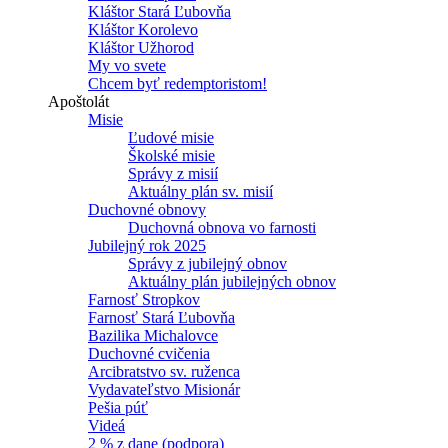
Kláštor Stará Ľubovňa
Kláštor Korolevo
Kláštor Užhorod
My vo svete
Chcem byť redemptoristom!
Apoštolát
Misie
Ľudové misie
Školské misie
Správy z misií
Aktuálny plán sv. misií
Duchovné obnovy
Duchovná obnova vo farnosti
Jubilejný rok 2025
Správy z jubilejný obnov
Aktuálny plán jubilejných obnov
Farnosť Stropkov
Farnosť Stará Ľubovňa
Bazilika Michalovce
Duchovné cvičenia
Arcibratstvo sv. ruženca
Vydavateľstvo Misionár
Pešia púť
Videá
2 % z dane (podpora)