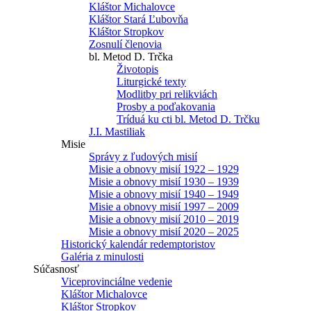
Kláštor Michalovce
Kláštor Stará Ľubovňa
Kláštor Stropkov
Zosnulí členovia
bl. Metod D. Trčka
Životopis
Liturgické texty
Modlitby pri relikviách
Prosby a poďakovania
Tríduá ku cti bl. Metod D. Trčku
J.I. Mastiliak
Misie
Správy z ľudových misií
Misie a obnovy misií 1922 – 1929
Misie a obnovy misií 1930 – 1939
Misie a obnovy misií 1940 – 1949
Misie a obnovy misií 1997 – 2009
Misie a obnovy misií 2010 – 2019
Misie a obnovy misií 2020 – 2025
Historický kalendár redemptoristov
Galéria z minulosti
Súčasnosť
Viceprovinciálne vedenie
Kláštor Michalovce
Kláštor Stropkov