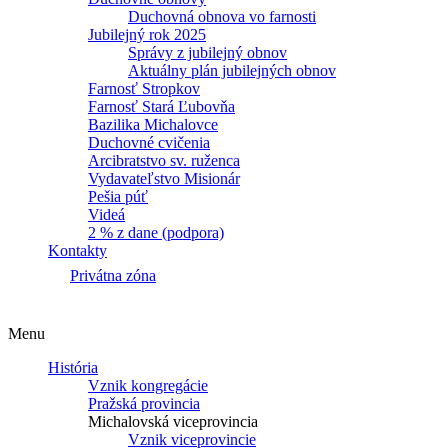
Duchovná obnova vo farnosti
Jubilejný rok 2025
Správy z jubilejný obnov
Aktuálny plán jubilejných obnov
Farnosť Stropkov
Farnosť Stará Ľubovňa
Bazilika Michalovce
Duchovné cvičenia
Arcibratstvo sv. ruženca
Vydavateľstvo Misionár
Pešia púť
Videá
2 % z dane (podpora)
Kontakty
Privátna zóna
Menu
História
Vznik kongregácie
Pražská provincia
Michalovská viceprovincia
Vznik viceprovincie