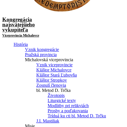
Kongregácia
najsvätejšieho
vykupiteľa
Viceprovincia Michalovce
História
Vznik kongregácie
Pražská provincia
Michalovská viceprovincia
Vznik viceprovincie
Kláštor Michalovce
Kláštor Stará Ľubovňa
Kláštor Stropkov
Zosnulí členovia
bl. Metod D. Trčka
Životopis
Liturgické texty
Modlitby pri relikviách
Prosby a poďakovania
Tríduá ku cti bl. Metod D. Trčku
J.I. Mastiliak
Misie