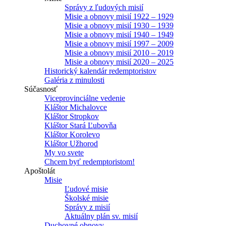
Správy z ľudových misií
Misie a obnovy misií 1922 – 1929
Misie a obnovy misií 1930 – 1939
Misie a obnovy misií 1940 – 1949
Misie a obnovy misií 1997 – 2009
Misie a obnovy misií 2010 – 2019
Misie a obnovy misií 2020 – 2025
Historický kalendár redemptoristov
Galéria z minulosti
Súčasnosť
Viceprovinciálne vedenie
Kláštor Michalovce
Kláštor Stropkov
Kláštor Stará Ľubovňa
Kláštor Korolevo
Kláštor Užhorod
My vo svete
Chcem byť redemptoristom!
Apoštolát
Misie
Ľudové misie
Školské misie
Správy z misií
Aktuálny plán sv. misií
Duchovné obnovy