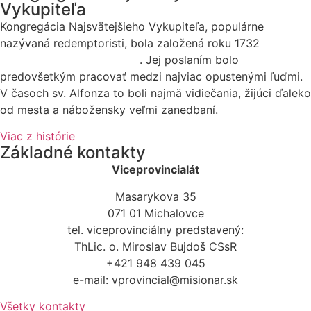
Vykupiteľa
Kongregácia Najsvätejšieho Vykupiteľa, populárne
nazývaná redemptoristi, bola založená roku 1732
sv.
Alfonzom Maria de Liguori
. Jej poslaním bolo
predovšetkým pracovať medzi najviac opustenými ľuďmi.
V časoch sv. Alfonza to boli najmä vidiečania, žijúci ďaleko
od mesta a nábožensky veľmi zanedbaní.
Viac z histórie
Základné kontakty
Viceprovincialát
Masarykova 35
071 01 Michalovce
tel. viceprovinciálny predstavený:
ThLic. o. Miroslav Bujdoš CSsR
+421 948 439 045
e-mail: vprovincial@misionar.sk
Všetky kontakty