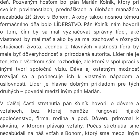
deň. Pozvaným hosťom bol pán Marián Kolník, ktorý pri
svojich povinnostiach, prednáškach a úlohách manažéra
nezabúda žiť život s Bohom. Akoby takou nosnou témou
formačného dňa bolo LÍDERSTVO. Pán Kolník nám hovoril
o tom, čím by sa mal vyznačovať správny líder, aké
vlastnosti by mal mať a ako by sa mal zachovať v rôznych
situáciach života. Jednou z hlavných vlastností lídra by
mala byť dôveryhodnosť a prirodzená autorita. Líder nie je
ten, kto o všetkom sám rozhoduje, ale ktorý v spolupráci s
inými tvorí spoločnú víziu. Dáva aj ostatným možnosť
rozvíjať sa a podnecuje ich k vlastným nápadom a
usilovnosti. Líder je hlavne dobrým príkladom pre tých
druhých – povedal medzi iným pán Marián.
V ďalšej časti stretnutia pán Kolník hovoril o dôvere a
vzťahoch, bez ktorej nemôže fungovať nijaké
spoločenstvo, firma, rodina a pod. Dôveru prirovnal k
akváriu, v ktorom plávajú vzťahy. Počas stretnutia sme
nezabúdali na náš vzťah s Bohom, ktorý sme medzi iným