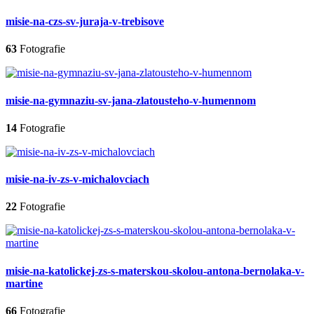
misie-na-czs-sv-juraja-v-trebisove
63
Fotografie
misie-na-gymnaziu-sv-jana-zlatousteho-v-humennom
14
Fotografie
misie-na-iv-zs-v-michalovciach
22
Fotografie
misie-na-katolickej-zs-s-materskou-skolou-antona-bernolaka-v-
martine
66
Fotografie