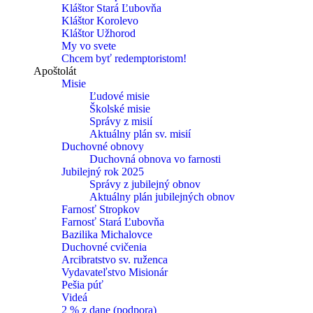
Kláštor Stará Ľubovňa
Kláštor Korolevo
Kláštor Užhorod
My vo svete
Chcem byť redemptoristom!
Apoštolát
Misie
Ľudové misie
Školské misie
Správy z misií
Aktuálny plán sv. misií
Duchovné obnovy
Duchovná obnova vo farnosti
Jubilejný rok 2025
Správy z jubilejný obnov
Aktuálny plán jubilejných obnov
Farnosť Stropkov
Farnosť Stará Ľubovňa
Bazilika Michalovce
Duchovné cvičenia
Arcibratstvo sv. ruženca
Vydavateľstvo Misionár
Pešia púť
Videá
2 % z dane (podpora)