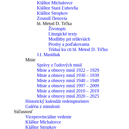
Kláštor Michalovce
Kláštor Stará Ľubovňa
Kláštor Stropkov
Zosnulí členovia
bl. Metod D. Trčka
Životopis
Liturgické texty
Modlitby pri relikviách
Prosby a poďakovania
Tríduá ku cti bl. Metod D. Trčku
J.I. Mastiliak
Misie
Správy z ľudových misií
Misie a obnovy misií 1922 – 1929
Misie a obnovy misií 1930 – 1939
Misie a obnovy misií 1940 – 1949
Misie a obnovy misií 1997 – 2009
Misie a obnovy misií 2010 – 2019
Misie a obnovy misií 2020 – 2025
Historický kalendár redemptoristov
Galéria z minulosti
Súčasnosť
Viceprovinciálne vedenie
Kláštor Michalovce
Kláštor Stropkov