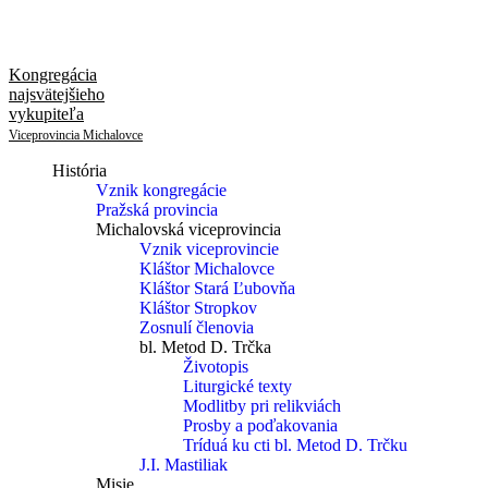
Kongregácia
najsvätejšieho
vykupiteľa
Viceprovincia Michalovce
História
Vznik kongregácie
Pražská provincia
Michalovská viceprovincia
Vznik viceprovincie
Kláštor Michalovce
Kláštor Stará Ľubovňa
Kláštor Stropkov
Zosnulí členovia
bl. Metod D. Trčka
Životopis
Liturgické texty
Modlitby pri relikviách
Prosby a poďakovania
Tríduá ku cti bl. Metod D. Trčku
J.I. Mastiliak
Misie