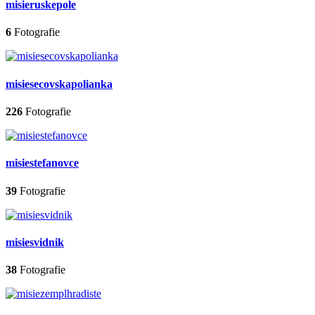
misieruskepole
6
Fotografie
misiesecovskapolianka
226
Fotografie
misiestefanovce
39
Fotografie
misiesvidnik
38
Fotografie