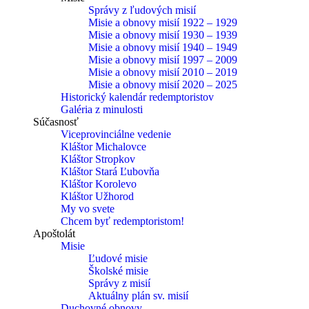
Správy z ľudových misií
Misie a obnovy misií 1922 – 1929
Misie a obnovy misií 1930 – 1939
Misie a obnovy misií 1940 – 1949
Misie a obnovy misií 1997 – 2009
Misie a obnovy misií 2010 – 2019
Misie a obnovy misií 2020 – 2025
Historický kalendár redemptoristov
Galéria z minulosti
Súčasnosť
Viceprovinciálne vedenie
Kláštor Michalovce
Kláštor Stropkov
Kláštor Stará Ľubovňa
Kláštor Korolevo
Kláštor Užhorod
My vo svete
Chcem byť redemptoristom!
Apoštolát
Misie
Ľudové misie
Školské misie
Správy z misií
Aktuálny plán sv. misií
Duchovné obnovy