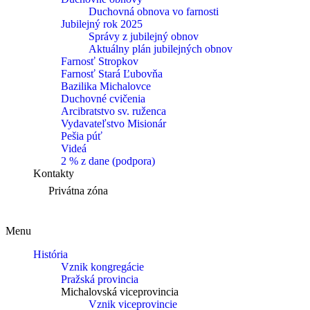
Duchovná obnova vo farnosti
Jubilejný rok 2025
Správy z jubilejný obnov
Aktuálny plán jubilejných obnov
Farnosť Stropkov
Farnosť Stará Ľubovňa
Bazilika Michalovce
Duchovné cvičenia
Arcibratstvo sv. ruženca
Vydavateľstvo Misionár
Pešia púť
Videá
2 % z dane (podpora)
Kontakty
Privátna zóna
Menu
História
Vznik kongregácie
Pražská provincia
Michalovská viceprovincia
Vznik viceprovincie