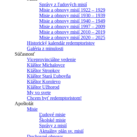
Správy z ľudových misií
Misie a obnovy misií 1922 – 1929
Misie a obnovy misií 1930 – 1939
Misie a obnovy misií 1940 – 1949
Misie a obnovy misií 1997 – 2009
Misie a obnovy misií 2010 – 2019
Misie a obnovy misií 2020 – 2025
Historický kalendár redemptoristov
Galéria z minulosti
Súčasnosť
Viceprovinciálne vedenie
Kláštor Michalovce
Kláštor Stropkov
Kláštor Stará Ľubovňa
Kláštor Korolevo
Kláštor Užhorod
My vo svete
Chcem byť redemptoristom!
Apoštolát
Misie
Ľudové misie
Školské misie
Správy z misií
Aktuálny plán sv. misií
Duchovné obnovy