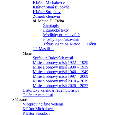
Kláštor Michalovce
Kláštor Stará Ľubovňa
Kláštor Stropkov
Zosnulí členovia
bl. Metod D. Trčka
Životopis
Liturgické texty
Modlitby pri relikviách
Prosby a poďakovania
Tríduá ku cti bl. Metod D. Trčku
J.I. Mastiliak
Misie
Správy z ľudových misií
Misie a obnovy misií 1922 – 1929
Misie a obnovy misií 1930 – 1939
Misie a obnovy misií 1940 – 1949
Misie a obnovy misií 1997 – 2009
Misie a obnovy misií 2010 – 2019
Misie a obnovy misií 2020 – 2025
Historický kalendár redemptoristov
Galéria z minulosti
Súčasnosť
Viceprovinciálne vedenie
Kláštor Michalovce
Kláštor Stropkov