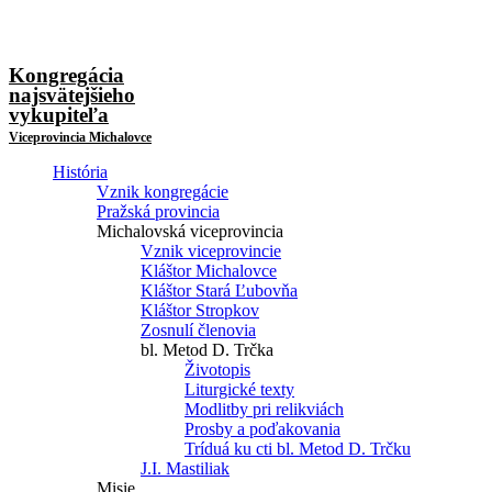
Kongregácia
najsvätejšieho
vykupiteľa
Viceprovincia Michalovce
História
Vznik kongregácie
Pražská provincia
Michalovská viceprovincia
Vznik viceprovincie
Kláštor Michalovce
Kláštor Stará Ľubovňa
Kláštor Stropkov
Zosnulí členovia
bl. Metod D. Trčka
Životopis
Liturgické texty
Modlitby pri relikviách
Prosby a poďakovania
Tríduá ku cti bl. Metod D. Trčku
J.I. Mastiliak
Misie