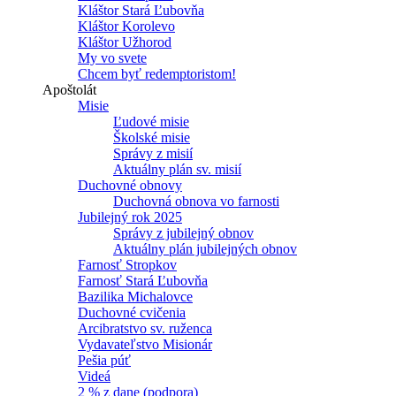
Kláštor Stará Ľubovňa
Kláštor Korolevo
Kláštor Užhorod
My vo svete
Chcem byť redemptoristom!
Apoštolát
Misie
Ľudové misie
Školské misie
Správy z misií
Aktuálny plán sv. misií
Duchovné obnovy
Duchovná obnova vo farnosti
Jubilejný rok 2025
Správy z jubilejný obnov
Aktuálny plán jubilejných obnov
Farnosť Stropkov
Farnosť Stará Ľubovňa
Bazilika Michalovce
Duchovné cvičenia
Arcibratstvo sv. ruženca
Vydavateľstvo Misionár
Pešia púť
Videá
2 % z dane (podpora)