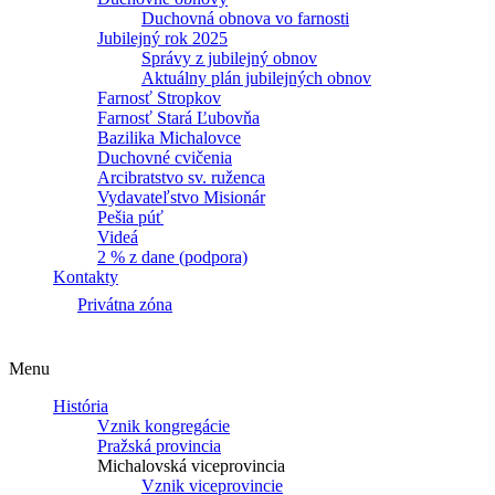
Duchovná obnova vo farnosti
Jubilejný rok 2025
Správy z jubilejný obnov
Aktuálny plán jubilejných obnov
Farnosť Stropkov
Farnosť Stará Ľubovňa
Bazilika Michalovce
Duchovné cvičenia
Arcibratstvo sv. ruženca
Vydavateľstvo Misionár
Pešia púť
Videá
2 % z dane (podpora)
Kontakty
Privátna zóna
Menu
História
Vznik kongregácie
Pražská provincia
Michalovská viceprovincia
Vznik viceprovincie