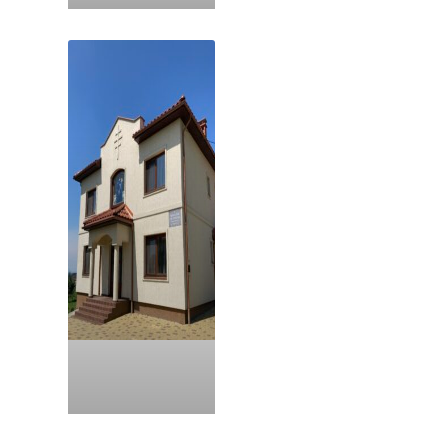
Kláštor Korolevo
Kláštor Užhorod