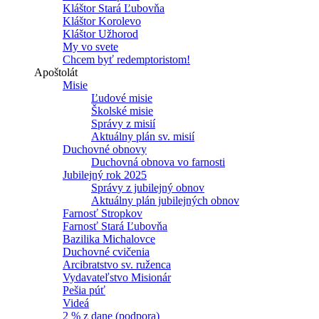
Kláštor Stará Ľubovňa
Kláštor Korolevo
Kláštor Užhorod
My vo svete
Chcem byť redemptoristom!
Apoštolát
Misie
Ľudové misie
Školské misie
Správy z misií
Aktuálny plán sv. misií
Duchovné obnovy
Duchovná obnova vo farnosti
Jubilejný rok 2025
Správy z jubilejný obnov
Aktuálny plán jubilejných obnov
Farnosť Stropkov
Farnosť Stará Ľubovňa
Bazilika Michalovce
Duchovné cvičenia
Arcibratstvo sv. ruženca
Vydavateľstvo Misionár
Pešia púť
Videá
2 % z dane (podpora)