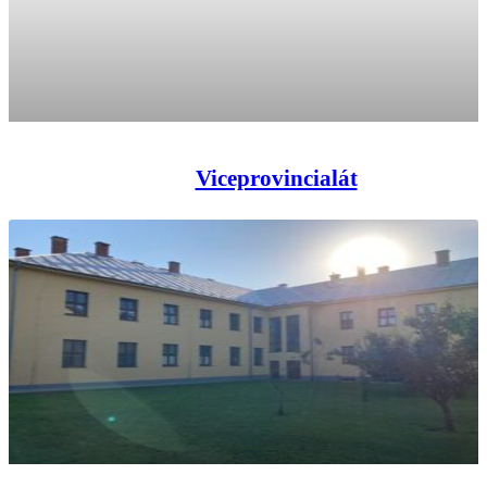
Viceprovincialát