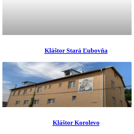
Kláštor Stará Ľubovňa
Kláštor Korolevo