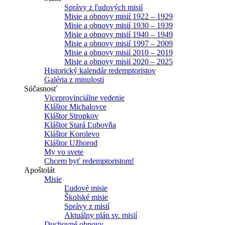
Správy z ľudových misií
Misie a obnovy misií 1922 – 1929
Misie a obnovy misií 1930 – 1939
Misie a obnovy misií 1940 – 1949
Misie a obnovy misií 1997 – 2009
Misie a obnovy misií 2010 – 2019
Misie a obnovy misií 2020 – 2025
Historický kalendár redemptoristov
Galéria z minulosti
Súčasnosť
Viceprovinciálne vedenie
Kláštor Michalovce
Kláštor Stropkov
Kláštor Stará Ľubovňa
Kláštor Korolevo
Kláštor Užhorod
My vo svete
Chcem byť redemptoristom!
Apoštolát
Misie
Ľudové misie
Školské misie
Správy z misií
Aktuálny plán sv. misií
Duchovné obnovy