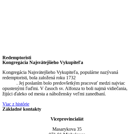
Redemptoristi
Kongregácia Najsvätejšieho Vykupiteľa
Kongregácia Najsvätejšieho Vykupiteľa, populárne nazývaná
redemptoristi, bola založená roku 1732
sv. Alfonzom Maria de
Liguori
. Jej poslaním bolo predovšetkým pracovať medzi najviac
opustenými ľuďmi. V časoch sv. Alfonza to boli najmä vidiečania,
žijúci ďaleko od mesta a nábožensky veľmi zanedbaní.
Viac z histórie
Základné kontakty
Viceprovincialát
Masarykova 35