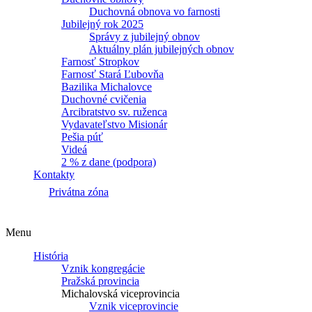
Duchovná obnova vo farnosti
Jubilejný rok 2025
Správy z jubilejný obnov
Aktuálny plán jubilejných obnov
Farnosť Stropkov
Farnosť Stará Ľubovňa
Bazilika Michalovce
Duchovné cvičenia
Arcibratstvo sv. ruženca
Vydavateľstvo Misionár
Pešia púť
Videá
2 % z dane (podpora)
Kontakty
Privátna zóna
Menu
História
Vznik kongregácie
Pražská provincia
Michalovská viceprovincia
Vznik viceprovincie