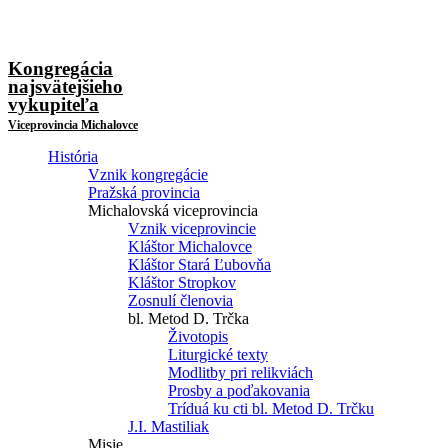
Kongregácia
najsvätejšieho
vykupiteľa
Viceprovincia Michalovce
História
Vznik kongregácie
Pražská provincia
Michalovská viceprovincia
Vznik viceprovincie
Kláštor Michalovce
Kláštor Stará Ľubovňa
Kláštor Stropkov
Zosnulí členovia
bl. Metod D. Trčka
Životopis
Liturgické texty
Modlitby pri relikviách
Prosby a poďakovania
Tríduá ku cti bl. Metod D. Trčku
J.I. Mastiliak
Misie