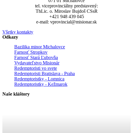
071 01 Michalovce
tel. viceprovinciálny predstavený:
ThLic. o. Miroslav Bujdoš CSsR
+421 948 439 045
e-mail: vprovincial@misionar.sk
Všetky kontakty
Odkazy
Bazilika minor Michalovce
Farnosť Stropkov
Farnosť Stará Ľubovňa
Vydavateľstvo Misionár
Redemptoristi vo svete
Redemptoristi Bratislava - Praha
Redemptoristky - Lomnica
Redemptoristky - Kežmarok
Naše kláštory