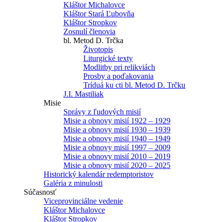
Kláštor Michalovce
Kláštor Stará Ľubovňa
Kláštor Stropkov
Zosnulí členovia
bl. Metod D. Trčka
Životopis
Liturgické texty
Modlitby pri relikviách
Prosby a poďakovania
Tríduá ku cti bl. Metod D. Trčku
J.I. Mastiliak
Misie
Správy z ľudových misií
Misie a obnovy misií 1922 – 1929
Misie a obnovy misií 1930 – 1939
Misie a obnovy misií 1940 – 1949
Misie a obnovy misií 1997 – 2009
Misie a obnovy misií 2010 – 2019
Misie a obnovy misií 2020 – 2025
Historický kalendár redemptoristov
Galéria z minulosti
Súčasnosť
Viceprovinciálne vedenie
Kláštor Michalovce
Kláštor Stropkov