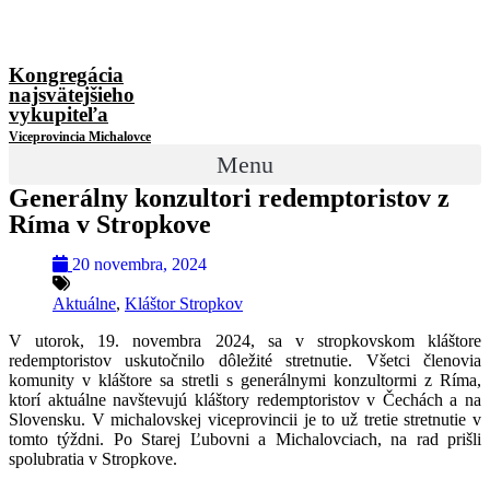
Kongregácia
najsvätejšieho
vykupiteľa
Viceprovincia Michalovce
Menu
Generálny konzultori redemptoristov z
Ríma v Stropkove
20 novembra, 2024
Aktuálne
,
Kláštor Stropkov
V utorok, 19. novembra 2024, sa v stropkovskom kláštore
redemptoristov uskutočnilo dôležité stretnutie. Všetci členovia
komunity v kláštore sa stretli s generálnymi konzultormi z Ríma,
ktorí aktuálne navštevujú kláštory redemptoristov v Čechách a na
Slovensku. V michalovskej viceprovincii je to už tretie stretnutie v
tomto týždni. Po Starej Ľubovni a Michalovciach, na rad prišli
spolubratia v Stropkove.