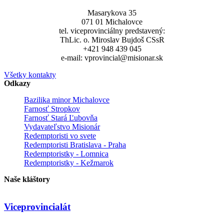
Masarykova 35
071 01 Michalovce
tel. viceprovinciálny predstavený:
ThLic. o. Miroslav Bujdoš CSsR
+421 948 439 045
e-mail: vprovincial@misionar.sk
Všetky kontakty
Odkazy
Bazilika minor Michalovce
Farnosť Stropkov
Farnosť Stará Ľubovňa
Vydavateľstvo Misionár
Redemptoristi vo svete
Redemptoristi Bratislava - Praha
Redemptoristky - Lomnica
Redemptoristky - Kežmarok
Naše kláštory
Viceprovincialát