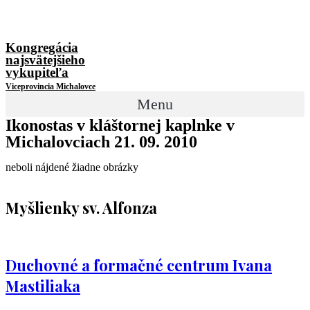
Kongregácia
najsvätejšieho
vykupiteľa
Viceprovincia Michalovce
Menu
Ikonostas v kláštornej kaplnke v
Michalovciach 21. 09. 2010
neboli nájdené žiadne obrázky
Myšlienky sv. Alfonza
Duchovné a formačné centrum Ivana
Mastiliaka