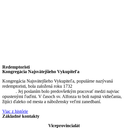
Redemptoristi
Kongregácia Najsvätejšieho Vykupiteľa
Kongregácia Najsvätejšieho Vykupiteľa, populárne nazývaná
redemptoristi, bola založená roku 1732
sv. Alfonzom Maria de
Liguori
. Jej poslaním bolo predovšetkým pracovať medzi najviac
opustenými ľuďmi. V časoch sv. Alfonza to boli najmä vidiečania,
žijúci ďaleko od mesta a nábožensky veľmi zanedbaní.
Viac z histórie
Základné kontakty
Viceprovincialát