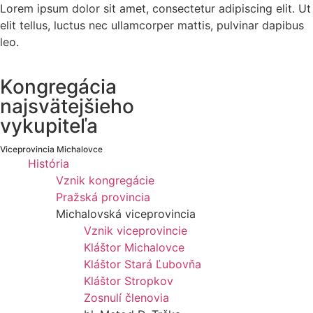
Lorem ipsum dolor sit amet, consectetur adipiscing elit. Ut
elit tellus, luctus nec ullamcorper mattis, pulvinar dapibus
leo.
Kongregácia
najsvätejšieho
vykupiteľa
Viceprovincia Michalovce
História
Vznik kongregácie
Pražská provincia
Michalovská viceprovincia
Vznik viceprovincie
Kláštor Michalovce
Kláštor Stará Ľubovňa
Kláštor Stropkov
Zosnulí členovia