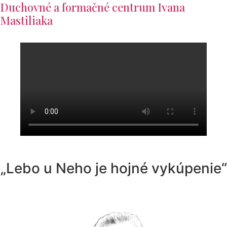
Duchovné a formačné centrum Ivana
Mastiliaka
„Lebo u Neho je hojné vykúpenie“