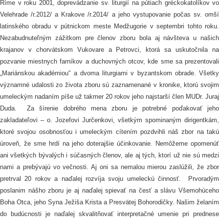
Ríme v roku 2001, doprevádzanie sv. liturgií na pútiach gréckokatolíkov vo
Velehrade /r.2012/ a Krakove /r.2014/ a jeho vystupovanie počas sv. omší
latinského obradu v pútnickom meste Medžugorie v septembri tohto roku.
Nezabudnuteľným zážitkom pre členov zboru bola aj návšteva u našich
krajanov v chorvátskom Vukovare a Petrovci, ktorá sa uskutočnila na
pozvanie miestnych farníkov a duchovných otcov, kde sme sa prezentovali
„Mariánskou akadémiou“ a dvoma liturgiami v byzantskom obrade. Všetky
významné udalosti zo života zboru sú zaznamenané v kronike, ktorú svojim
umeleckým nadaním píše už takmer 20 rokov jeho najstarší člen MUDr. Juraj
Duda. Za šírenie dobrého mena zboru je potrebné poďakovať jeho
zakladateľovi – o. Jozefovi Jurčenkovi, všetkým spominaným dirigentkám,
ktoré svojou osobnosťou i umeleckým cítením pozdvihli náš zbor na takú
úroveň, že sme hrdí na jeho doterajšie účinkovanie. Nemôžeme opomenúť
ani všetkých bývalých i súčasných členov, ale aj tých, ktorí už nie sú medzi
nami a prebývajú vo večnosti. Aj oni sa nemalou mierou zaslúžili, že zbor
pretrval 20 rokov a naďalej rozvíja svoju umeleckú činnosť. Prvoradým
poslanim nášho zboru je aj naďalej spievať na česť a slávu Všemohúceho
Boha Otca, jeho Syna Ježiša Krista a Presvätej Bohorodičky. Našim želaním
do budúcnosti je naďalej skvalitňovať interpretačné umenie pri prednese