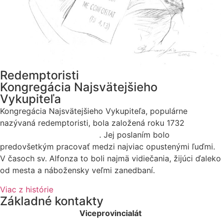
Redemptoristi
Kongregácia Najsvätejšieho
Vykupiteľa
Kongregácia Najsvätejšieho Vykupiteľa, populárne
nazývaná redemptoristi, bola založená roku 1732
sv.
Alfonzom Maria de Liguori
. Jej poslaním bolo
predovšetkým pracovať medzi najviac opustenými ľuďmi.
V časoch sv. Alfonza to boli najmä vidiečania, žijúci ďaleko
od mesta a nábožensky veľmi zanedbaní.
Viac z histórie
Základné kontakty
Viceprovincialát