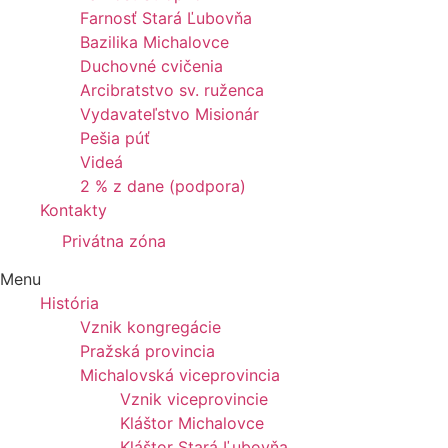
Farnosť Stará Ľubovňa
Bazilika Michalovce
Duchovné cvičenia
Arcibratstvo sv. ruženca
Vydavateľstvo Misionár
Pešia púť
Videá
2 % z dane (podpora)
Kontakty
Privátna zóna
Menu
História
Vznik kongregácie
Pražská provincia
Michalovská viceprovincia
Vznik viceprovincie
Kláštor Michalovce
Kláštor Stará Ľubovňa