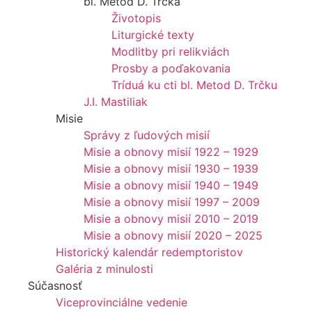
bl. Metod D. Trčka
Životopis
Liturgické texty
Modlitby pri relikviách
Prosby a poďakovania
Tríduá ku cti bl. Metod D. Trčku
J.I. Mastiliak
Misie
Správy z ľudových misií
Misie a obnovy misií 1922 – 1929
Misie a obnovy misií 1930 – 1939
Misie a obnovy misií 1940 – 1949
Misie a obnovy misií 1997 – 2009
Misie a obnovy misií 2010 – 2019
Misie a obnovy misií 2020 – 2025
Historický kalendár redemptoristov
Galéria z minulosti
Súčasnosť
Viceprovinciálne vedenie