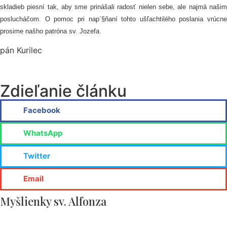
skladieb piesní tak, aby sme prinášali radosť nielen sebe, ale najmä našim
poslucháčom. O pomoc pri nap´§ňaní tohto ušľachtilého poslania vrúcne
prosime našho patróna sv. Jozefa.
pán Kurilec
Zdieľanie článku
Facebook
WhatsApp
Twitter
Email
Myšlienky sv. Alfonza