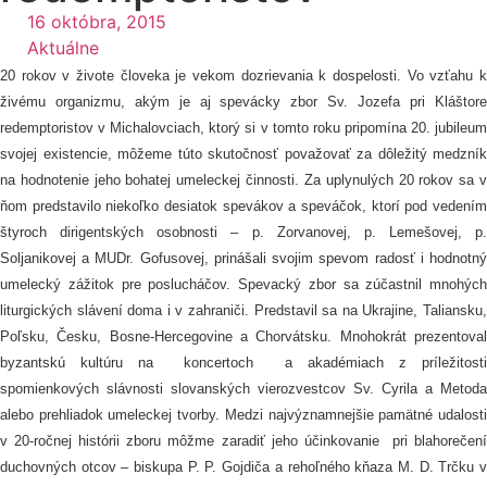
16 októbra, 2015
Aktuálne
20 rokov v živote človeka je vekom dozrievania k dospelosti. Vo vzťahu k
živému organizmu, akým je aj spevácky zbor Sv. Jozefa pri Kláštore
redemptoristov v Michalovciach, ktorý si v tomto roku pripomína 20. jubileum
svojej existencie, môžeme túto skutočnosť považovať za dôležitý medzník
na hodnotenie jeho bohatej umeleckej činnosti. Za uplynulých 20 rokov sa v
ňom predstavilo niekoľko desiatok spevákov a speváčok, ktorí pod vedením
štyroch dirigentských osobnosti – p. Zorvanovej, p. Lemešovej, p.
Soljanikovej a MUDr. Gofusovej, prinášali svojim spevom radosť i hodnotný
umelecký zážitok pre poslucháčov. Spevacký zbor sa zúčastnil mnohých
liturgických slávení doma i v zahraniči. Predstavil sa na Ukrajine, Taliansku,
Poľsku, Česku, Bosne-Hercegovine a Chorvátsku. Mnohokrát prezentoval
byzantskú kultúru na koncertoch a akadémiach z príležitosti
spomienkových slávnosti slovanských vierozvestcov Sv. Cyrila a Metoda
alebo prehliadok umeleckej tvorby. Medzi najvýznamnejšie pamätné udalosti
v 20-ročnej histórii zboru môžme zaradiť jeho účinkovanie pri blahorečení
duchovných otcov – biskupa P. P. Gojdiča a rehoľného kňaza M. D. Trčku v