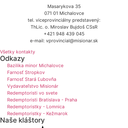
Masarykova 35
071 01 Michalovce
tel. viceprovinciálny predstavený:
ThLic. o. Miroslav Bujdoš CSsR
+421 948 439 045
e-mail: vprovincial@misionar.sk
Všetky kontakty
Odkazy
Bazilika minor Michalovce
Farnosť Stropkov
Farnosť Stará Ľubovňa
Vydavateľstvo Misionár
Redemptoristi vo svete
Redemptoristi Bratislava - Praha
Redemptoristky - Lomnica
Redemptoristky - Kežmarok
Naše kláštory