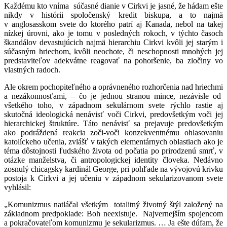
Každému kto vníma súčasné dianie v Cirkvi je jasné, že hádam ešte
nikdy v histórii spoločenský kredit biskupa, a to najmä
v anglosasskom svete do ktorého patrí aj Kanada, nebol na takej
nízkej úrovni, ako je tomu v posledných rokoch, v týchto časoch
škandálov devastujúcich najmä hierarchiu Cirkvi kvôli jej starým i
súčasným hriechom, kvôli neochote, či neschopnosti mnohých jej
predstaviteľov adekvátne reagovať na pohoršenie, ba zločiny vo
vlastných radoch.
Ale okrem pochopiteľného a oprávneného rozhorčenia nad hriechmi
a nezákonnosťami, – čo je jednou stranou mince, nezávisle od
všetkého toho, v západnom sekulárnom svete rýchlo rastie aj
skutočná ideologická nenávisť voči Cirkvi, predovšetkým voči jej
hierarchickej štruktúre. Táto nenávisť sa prejavuje predovšetkým
ako podráždená reakcia zoči-voči konzekventnému ohlasovaniu
katolíckeho učenia, zvlášť v takých elementárnych oblastiach ako je
téma dôstojnosti ľudského života od počatia po prirodzenú smrť, v
otázke manželstva, či antropologickej identity človeka. Nedávno
zosnulý chicagsky kardinál George, pri pohľade na vývojovú krivku
postoja k Cirkvi a jej učeniu v západnom sekularizovanom svete
vyhlásil:
„Komunizmus natláčal všetkým totalitný životný štýl založený na
základnom predpoklade: Boh neexistuje. Najvernejším spojencom
a pokračovateľom komunizmu je sekularizmus. … Ja ešte dúfam, že