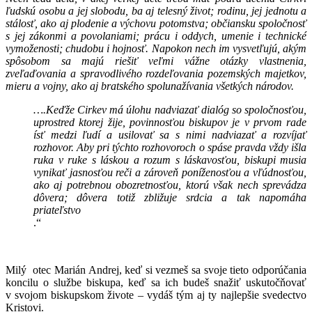
ľudskú osobu a jej slobodu, ba aj telesný život; rodinu, jej jednotu a
stálosť, ako aj plodenie a výchovu potomstva; občiansku spoločnosť
s jej zákonmi a povolaniami; prácu i oddych, umenie i technické
vymoženosti; chudobu i hojnosť. Napokon nech im vysvetľujú, akým
spôsobom sa majú riešiť veľmi vážne otázky vlastnenia,
zveľaďovania a spravodlivého rozdeľovania pozemských majetkov,
mieru a vojny, ako aj bratského spolunažívania všetkých národov.
….Keďže Cirkev má úlohu nadviazať dialóg so spoločnosťou,
uprostred ktorej žije, povinnosťou biskupov je v prvom rade
ísť medzi ľudí a usilovať sa s nimi nadviazať a rozvíjať
rozhovor. Aby pri týchto rozhovoroch o spáse pravda vždy išla
ruka v ruke s láskou a rozum s láskavosťou, biskupi musia
vynikať jasnosťou reči a zároveň poníženosťou a vľúdnosťou,
ako aj potrebnou obozretnosťou, ktorú však nech sprevádza
dôvera; dôvera totiž zbližuje srdcia a tak napomáha
priateľstvo
.“
Milý otec Marián Andrej, keď si vezmeš sa svoje tieto odporúčania
koncilu o službe biskupa, keď sa ich budeš snažiť uskutočňovať
v svojom biskupskom živote – vydáš tým aj ty najlepšie svedectvo
Kristovi.