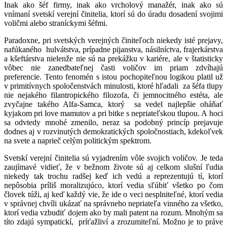
Inak ako šéf firmy, inak ako vrcholový manažér, inak ako sú
vnímaní svetskí verejní činitelia, ktorí sú do úradu dosadení svojimi
voličmi alebo straníckymi šéfmi.
Paradoxne, pri svetských verejných činiteľoch niekedy isté prejavy,
nafúkaného hulvátstva, prípadne pijanstva, násilníctva, frajerkárstva
a kšeftárstva nielenže nie sú na prekážku v kariére, ale v štatisticky
vôbec nie zanedbateľnej časti voličov im priam zdvíhajú
preferencie. Tento fenomén s istou pochopiteľnou logikou platil už
v primitívnych spoločenstvách minulosti, ktoré hľadali za šéfa tlupy
nie nejakého filantropického filozofa, či jemnocitného estéta, ale
zvyčajne takého Alfa-Samca, ktorý sa vedel najlepšie oháňať
kyjakom pri love mamutov a pri bitke s nepriateľskou tlupou. A hoci
sa odvtedy mnohé zmenilo, neraz sa podobný princíp prejavuje
dodnes aj v rozvinutých demokratických spoločnostiach, kdekoľvek
na svete a naprieč celým politickým spektrom.
Svetskí verejní činitelia sú vyjadrením vôle svojich voličov. Je teda
zaujímavé vidieť, že v bežnom živote sú aj celkom slušní ľudia
niekedy tak trochu radšej keď ich vedú a reprezentujú tí, ktorí
nepôsobia príliš moralizujúco, ktorí vedia sľúbiť všetko po čom
človek túži, aj keď každý vie, že ide o veci nesplniteľné, ktorí vedia
v správnej chvíli ukázať na správneho nepriateľa vinného za všetko,
ktorí vedia vzbudiť dojem ako by mali patent na rozum. Mnohým sa
títo zdajú sympatickí, príťažliví a zrozumiteľní. Možno je to práve