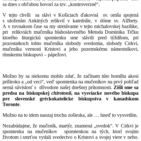
sa dnes s obľubou hovorí za tzv. „kontroverzné“.
V tejto chvíli sa slávi v Košiciach ďakovná sv. omša spojená
s uložením Ankiných relikvií v katedrále, v dóme sv. Alžbety.
A v rovnakom čase sa my stretávame v tejto michalovskej bazilike,
pri relikviách mučeníka blahoslaveného Metoda Dominika Trčku
ktorého liturgickú spomienku sme slávili pred týždňom, pri
pozostatkoch tohto mučeníka slobody svedomia, slobody Cirkvi,
mučeníka vernosti Kristovi a jeho pozemskému námestníkovi,
rímskemu biskupovi – pápežovi.
Možno by sa niekomu mohlo zdať, že začínam túto homíliu akosi
priširoko a „od veci“, veď spomienka na mučeníkov na prvý pohľad
nemá súvislosť s dôvodom našej dnešnej prítomnosti.
Zišli sme sa
predsa na biskupskej
chirotonii
, na vysviacke nového biskupa
pre slovenské gréckokatolícke biskupstva v kanadskom
Toronte
.
Možno na to idem naozaj trochu zoširoka, ale … hneď to vysvetlím.
Nezabúdajme, že mučeník, martýr, znamená „svedok“. V Cirkvi je
spomienka na mučeníkov spomienkou na tých, ktorí svojim
životom i smrťou vydali svedectvo o Kristovi a svojej viere v neho.