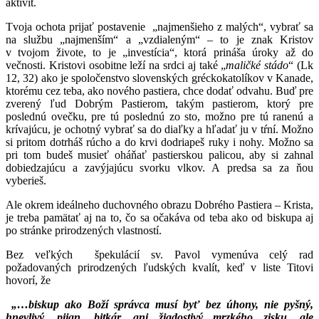
aktivít.
Tvoja ochota prijať postavenie „najmenšieho z malých“, vybrať sa
na službu „najmenším“ a „vzdialeným“ – to je znak Kristov
v tvojom živote, to je „investícia“, ktorá prináša úroky až do
večnosti. Kristovi osobitne leží na srdci aj také „
maličké stádo
“ (Lk
12, 32) ako je spoločenstvo slovenských gréckokatolíkov v Kanade,
ktorému cez teba, ako nového pastiera, chce dodať odvahu. Buď pre
zverený ľud Dobrým Pastierom, takým pastierom, ktorý pre
poslednú ovečku, pre tú poslednú zo sto, možno pre tú ranenú a
krívajúcu, je ochotný vybrať sa do diaľky a hľadať ju v tŕní. Možno
si pritom dotrháš rúcho a do krvi dodriapeš ruky i nohy. Možno sa
pri tom budeš musieť oháňať pastierskou palicou, aby si zahnal
dobiedzajúcu a zavýjajúcu svorku vlkov. A predsa sa za ňou
vyberieš.
Ale okrem ideálneho duchovného obrazu Dobrého Pastiera – Krista,
je treba pamätať aj na to, čo sa očakáva od teba ako od biskupa aj
po stránke prirodzených vlastností.
Bez veľkých špekulácií sv. Pavol vymenúva celý rad
požadovaných prirodzených ľudských kvalít, keď v liste Titovi
hovorí, že
„…biskup ako Boží správca musí byť bez úhony, nie pyšný,
hnevlivý, pijan, bitkár, ani žiadostivý mrzkého zisku, ale