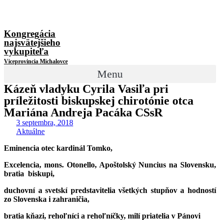
Kongregácia
najsvätejšieho
vykupiteľa
Viceprovincia Michalovce
Menu
Kázeň vladyku Cyrila Vasiľa pri
príležitosti biskupskej chirotónie otca
Mariána Andreja Pacáka CSsR
3 septembra, 2018
Aktuálne
Eminencia otec kardinál Tomko,
Excelencia, mons. Otonello, Apoštolský Nuncius na Slovensku,
bratia biskupi,
duchovní a svetskí predstavitelia všetkých stupňov a hodností
zo Slovenska i zahraničia,
bratia kňazi, rehoľníci a rehoľníčky, milí priatelia v Pánovi