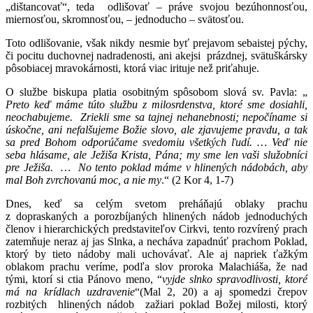
„dištancovať“, teda odlišovať – práve svojou bezúhonnosťou,
miernosťou, skromnosťou, – jednoducho – svätosťou.
Toto odlišovanie, však nikdy nesmie byť prejavom sebaistej pýchy,
či pocitu duchovnej nadradenosti, ani akejsi prázdnej, svätuškársky
pôsobiacej mravokárnosti, ktorá viac irituje než priťahuje.
O službe biskupa platia osobitným spôsobom slová sv. Pavla: „
Preto keď máme túto službu z milosrdenstva, ktoré sme dosiahli,
neochabujeme. Zriekli sme sa tajnej nehanebnosti; nepočíname si
úskočne, ani nefalšujeme Božie slovo, ale zjavujeme pravdu, a tak
sa pred Bohom odporúčame svedomiu všetkých ľudí. … Veď nie
seba hlásame, ale Ježiša Krista, Pána; my sme len vaši služobníci
pre Ježiša. … No tento poklad máme v hlinených nádobách, aby
mal Boh zvrchovanú moc, a nie my
.“ (2 Kor 4, 1-7)
Dnes, keď sa celým svetom preháňajú oblaky prachu
z dopraskaných a porozbíjaných hlinených nádob jednoduchých
členov i hierarchických predstaviteľov Cirkvi, tento rozvírený prach
zatemňuje neraz aj jas Slnka, a necháva zapadnúť prachom Poklad,
ktorý by tieto nádoby mali uchovávať. Ale aj napriek ťažkým
oblakom prachu veríme, podľa slov proroka Malachiáša, že nad
tými, ktorí si ctia Pánovo meno, “
vyjde slnko spravodlivosti, ktoré
má na krídlach uzdravenie
“(Mal 2, 20) a aj spomedzi črepov
rozbitých hlinených nádob zažiari poklad Božej milosti, ktorý