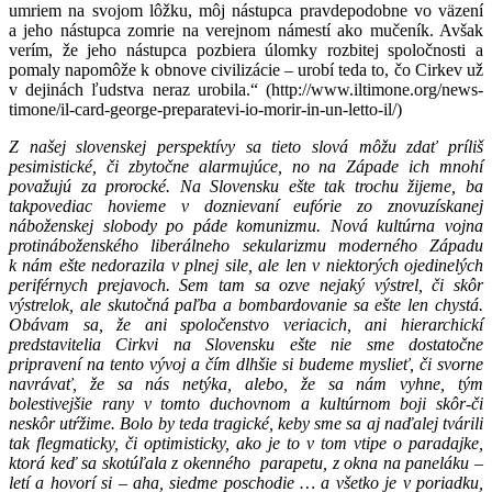
umriem na svojom lôžku, môj nástupca pravdepodobne vo väzení
a jeho nástupca zomrie na verejnom námestí ako mučeník. Avšak
verím, že jeho nástupca pozbiera úlomky rozbitej spoločnosti a
pomaly napomôže k obnove civilizácie – urobí teda to, čo Cirkev už
v dejinách ľudstva neraz urobila.“ (http://www.iltimone.org/news-
timone/il-card-george-preparatevi-io-morir-in-un-letto-il/)
Z našej slovenskej perspektívy sa tieto slová môžu zdať príliš
pesimistické, či zbytočne alarmujúce, no na Západe ich mnohí
považujú za prorocké. Na Slovensku ešte tak trochu žijeme, ba
takpovediac hovieme v doznievaní eufórie zo znovuzískanej
náboženskej slobody po páde komunizmu. Nová kultúrna vojna
protináboženského liberálneho sekularizmu moderného Západu
k nám ešte nedorazila v plnej sile, ale len v niektorých ojedinelých
periférnych prejavoch. Sem tam sa ozve nejaký výstrel, či skôr
výstrelok, ale skutočná paľba a bombardovanie sa ešte len chystá.
Obávam sa, že ani spoločenstvo veriacich, ani hierarchickí
predstavitelia Cirkvi na Slovensku ešte nie sme dostatočne
pripravení na tento vývoj a čím dlhšie si budeme myslieť, či svorne
navrávať, že sa nás netýka, alebo, že sa nám vyhne, tým
bolestivejšie rany v tomto duchovnom a kultúrnom boji skôr-či
neskôr utŕžime. Bolo by teda tragické, keby sme sa aj naďalej tvárili
tak flegmaticky, či optimisticky, ako je to v tom vtipe o paradajke,
ktorá keď sa skotúľala z okenného parapetu, z okna na paneláku –
letí a hovorí si – aha, siedme poschodie … a všetko je v poriadku,