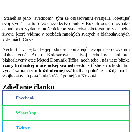
Staneš sa jeho „svedkom“, tým že ohlasovaniu evanjelia „obetuješ
svoj život“ – a toto tvoje svedectvo bude v Božích očiach rovnako
cenné, ako vydanie mučeníckeho svedectva obetovaním vlastného
života, ktoré vidíme v osobách mnohých svätých a blahoslavených
v dejinách Cirkvi.
Nech ti v tejto tvojej službe pomáhajú svojim orodovaním
blahoslavená Anka Kolesárová i tvoj rehoľný spolubrat
blahoslavený otec Metod Dominik Trčka, nech teba i nás tieto blízke
vzory hrdinskej mučeníckej svätosti vedú
k túžbe a rozhodnutiu
vydať sa
na cestu každodennej svätosti
a spoločne, každý podľa
svojho stavu a povolania kráčať po nej ku Kristovi.
Zdieľanie článku
Facebook
WhatsApp
Twitter