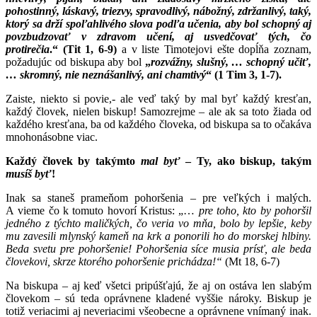
pohostinný, láskavý, triezvy, spravodlivý, nábožný, zdržanlivý, taký,
ktorý sa drží spoľahlivého slova podľa učenia, aby bol schopný aj
povzbudzovať v zdravom učení, aj usvedčovať tých, čo
protirečia
.“ (Tit 1, 6-9)
a v liste Timotejovi ešte dopĺňa zoznam,
požadujúc od biskupa aby bol
„
rozvážny, slušný, … schopný učiť,
… skromný, nie neznášanlivý, ani chamtivý
“ (1 Tim 3, 1-7).
Zaiste, niekto si povie,- ale veď taký by mal byť každý kresťan,
každý človek, nielen biskup! Samozrejme – ale ak sa toto žiada od
každého kresťana, ba od každého človeka, od biskupa sa to očakáva
mnohonásobne viac.
Každý človek by takýmto
mal byť
– Ty, ako biskup, takým
musíš byť
!
Inak sa staneš prameňom pohoršenia – pre veľkých i malých.
A vieme čo k tomuto hovorí Kristus: „…
pre toho, kto by pohoršil
jedného z týchto maličkých, čo veria vo mňa, bolo by lepšie, keby
mu zavesili mlynský kameň na krk a ponorili ho do morskej hlbiny.
Beda svetu pre pohoršenie! Pohoršenia síce musia prísť, ale beda
človekovi, skrze ktorého pohoršenie prichádza!“
(Mt 18, 6-7)
Na biskupa – aj keď všetci pripúšťajú, že aj on ostáva len slabým
človekom – sú teda oprávnene kladené vyššie nároky. Biskup je
totiž veriacimi aj neveriacimi všeobecne a oprávnene vnímaný inak.