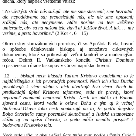
ducha, ktorý napriek všetkému víťazí:
“
Zo všetkých strán nás sužujú, ale nie sme stiesnení; sme bezradní,
ale nepoddávame sa; prenasledujú nás, ale nie sme opustení;
zrážajú nás, ale nehynieme. Stále nosíme na tele Ježišovo
umieranie, aby sa na našom tele zjavil aj Ježišov život. A tak. … my
veríme, a preto hovoríme
.” (2 Kor 4, 6 – 15)
Okrem slov starozákonných prorokov, či sv. Apoštola Pavla, hovorí
o spôsobe účinkovania biskupa aj množstvo cirkevných
dokumentov, ktoré sa prihovárajú veľmi konkrétne a modernejšou
rečou. Dekrét II. Vatikánskeho koncilu
Christus Dominus
o pastierskom úrade biskupov v Cirkvi napríklad hovorí:
„12. …
biskupi nech hlásajú ľuďom Kristovo evanjelium; to je
najdôležitejšia z ich prvoradých povinností. Nech ich silou Ducha
povolávajú k viere alebo v nich utvrdzujú živú vieru. Nech im
predkladajú úplné Kristovo tajomstvo, teda tie pravdy, ktoré
nepoznať znamená nepoznať Krista. Nech im ukážu aj Bohom
zjavenú cestu, ktorá vedie k oslave Boha a tým aj k večnej
blaženosti.Okrem toho nech poukazujú na to, že podľa úmyslov
Boha Stvoriteľa samy pozemské skutočnosti a ľudské ustanovizne
slúžia aj na spásu človeka, a preto môžu nemálo prispieť k
budovaniu Kristovho tela.
Nech teda učia, v akej veľkej úcte treba mať podľa učenia Cirkvi