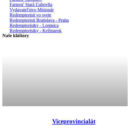
Farnosť Stará Ľubovňa
Vydavateľstvo Misionár
Redemptoristi vo svete
Redemptoristi Bratislava - Praha
Redemptoristky - Lomnica
Redemptoristky - Kežmarok
Naše kláštory
Viceprovincialát