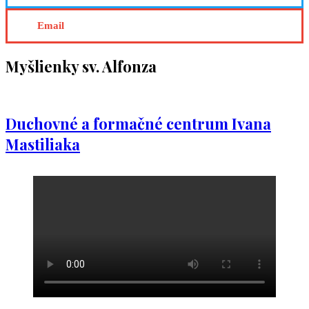
Email
Myšlienky sv. Alfonza
Duchovné a formačné centrum Ivana
Mastiliaka