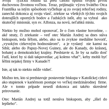
Svoju fyzickú rodinu už pred časom opustil svojou prvou
duchovnou životnou voľbou. Teraz, prijímajúc výzvu Svätého Otca
Františka sa istým spôsobom vyčleňuje aj zo svojej rehoľnej rodiny,
zanechá dokonca aj svoju vlasť, zriekne sa všetkých týchto svojich
doterajších oporných bodov a ľudských istôt, aby sa vybral ako
skutočný misionár, syn sv. Alfonza, na novú, neľahkú misiu.
Niekto by možno mohol oponovať, že o čom vlastne hovoríme, –
aké straty, či zriekanie – veď otec Marián Andrej sa dnes stáva
biskupom, teda šéfom, alebo, ako sa to zvykne mediálne hovoriť,
„vysokým cirkevným hodnostárom“, a je vyslaný nie kamsi na
Sibír, alebo do Papuy-Novej Guiney, ale do Kanady, do krásnej,
bohatej a demokratickej krajiny. Predstavte si, že by sa našlo dosť
ľudí, ktorí by si dali takpovediac „aj koleno vŕtať“, keby mohli byť
šéfmi nejakej firmy v Kanade?!
Iste, aj tak to niekto môže vidieť.
Možno ten, kto si predstavuje postavenie biskupa v Katolíckej cirkvi
ako stupienok v kariérnom postupe vo veľkej medzinárodnej firme.
Ale v tomto prípade nesedí dokonca ani takéto skreslené
prirovnanie.
Otec Marián Andrej sa totiž nestáva biskupom, aby „išiel do
lepšieho“.