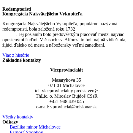
Redemptoristi
Kongregácia Najsvätejšieho Vykupiteľa
Kongregácia Najsvätejšieho Vykupiteľa, populárne nazývaná
redemptoristi, bola založená roku 1732
sv. Alfonzom Maria de
Liguori
. Jej poslaním bolo predovšetkým pracovať medzi najviac
opustenými ľuďmi. V časoch sv. Alfonza to boli najmä vidiečania,
žijúci ďaleko od mesta a nábožensky veľmi zanedbaní.
Viac z histórie
Základné kontakty
Viceprovincialát
Masarykova 35
071 01 Michalovce
tel. viceprovinciálny predstavený:
ThLic. o. Miroslav Bujdoš CSsR
+421 948 439 045
e-mail: vprovincial@misionar.sk
Všetky kontakty
Odkazy
Bazilika minor Michalovce
Farnosť Stropkov