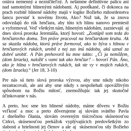
ostáva nemenný a nezničiteľný. A nelámme definitívne palicu ani
nad samotnými hlinenými nádobami. Aj pootĺkané, či dokonca na
prach rozbité hlinené nádoby majú v logike Božieho milosrdenstva
šancu povstať k novému životu, Ako? Nuž tak, že sa znova
odovzdajú do rúk hrnčiara, aby túto ich hlinu nanovo premiesil
a vyformoval. Veď všetkým nám, hlineným nádobám, zaznievajú aj
dnes slová proroka Jeremiáša, ktorý hovorí: „
Zostúpil som teda do
hrnčiarovho domu. Ten práve pracoval na hrnčiarskom kruhu. Ak
sa skazila nádoba, ktorú práve formoval, ako to býva s hlinou v
hrnčiarových rukách, urobil z nej zas inú nádobu, akú uznal za
dobré urobiť. A Pán prehovoril ku mne takto: „Či ja nemôžem,
(dom Izraela), naložiť s vami tak ako hrnčiar? – hovorí Pán. Áno,
ako je hlina v hrnčiarových rukách, tak ste vy v mojich rukách,
(dom Izraela).
“ (Jer 18, 3-10)
Pre nás sú tieto slová proroka výzvou, aby sme nikdy nikoho
nezatracovali, ale ani aby sme nikdy s nespoliehali opovážlivým
spôsobom na Božiu milosť, znemožňujúc tak jej skutočné
účinkovanie v nás.
A preto, hoc sme len hlinené nádoby, máme dôveru v Božiu
veľkosť a moc a preto dôverujeme aj slovám svätého Pavla
z dnešného čítania, slovám overeným tisícročnou skúsenosťou
Cirkvi, skúsenosťou prekážok vyplývajúcich predovšetkým zo
slabosti a hriešnosti jej členov a ale aj skúsenosťou sily Božieho