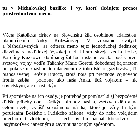
tu v Michalovskej bazilike i vy, ktorí sledujete prenos
prostredníctvom médií.
Včera Katolícka cirkev na Slovensku žila osobitnou udalosťou,
blahorečením Anky Kolesárovej. V zozname svätých
a blahoslavených sa odteraz meno tejto jednoduchej dedinskej
dievčiny z neďalekej Vysokej nad Uhom skveje vedľa Poľky
Karolíny Kozkowej dorúbanej šabľou ruského vojaka počas prvej
svetovej vojny, vedľa Talianky Márie Goretti, dobodanej bajonetom
pri pokuse o znásilnenie mládencom z toho istého gazdovstva, či
blahoslavenej Terézie Bracco, ktorá bola pri prechode vojnového
frontu zabitá podobne ako naša Anka, tiež vojakom – nie
sovietskym, ale nacistickým.
Pri spomienke na ich osudy, je potrebné pripomínať si aj bezpočetné
ďalšie príbehy obetí všetkých druhov násilia, všetkých dôb a na
celom svete, zvlášť sexuálneho násilia, ktoré je vždy hrubým
porušením Božieho i ľudského zákona, vždy do neba volajúcim
hriechom i zločinom, … nech by ho páchal ktokoľvek …
akýmkoľvek hanebným a zavrhnutiahodným spôsobom.