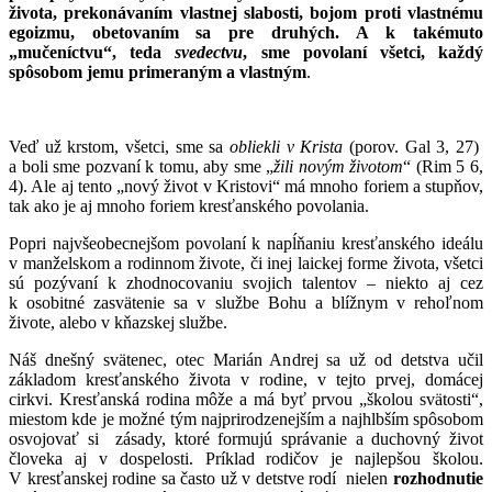
života, prekonávaním vlastnej slabosti, bojom proti vlastnému
egoizmu, obetovaním sa pre druhých. A k takémuto
„mučeníctvu“, teda
svedectvu
, sme povolaní všetci, každý
spôsobom jemu primeraným a vlastným
.
Veď už krstom, všetci, sme sa
obliekli v Krista
(porov. Gal 3, 27)
a boli sme pozvaní k tomu, aby sme „
žili novým životom
“ (Rim 5 6,
4). Ale aj tento „nový život v Kristovi“ má mnoho foriem a stupňov,
tak ako je aj mnoho foriem kresťanského povolania.
Popri najvšeobecnejšom povolaní k napĺňaniu kresťanského ideálu
v manželskom a rodinnom živote, či inej laickej forme života, všetci
sú pozývaní k zhodnocovaniu svojich talentov – niekto aj cez
k osobitné zasvätenie sa v službe Bohu a blížnym v rehoľnom
živote, alebo v kňazskej službe.
Náš dnešný svätenec, otec Marián Andrej sa už od detstva učil
základom kresťanského života v rodine, v tejto prvej, domácej
cirkvi. Kresťanská rodina môže a má byť prvou „školou svätosti“,
miestom kde je možné tým najprirodzenejším a najhlbším spôsobom
osvojovať si zásady, ktoré formujú správanie a duchovný život
človeka aj v dospelosti. Príklad rodičov je najlepšou školou.
V kresťanskej rodine sa často už v detstve rodí nielen
rozhodnutie