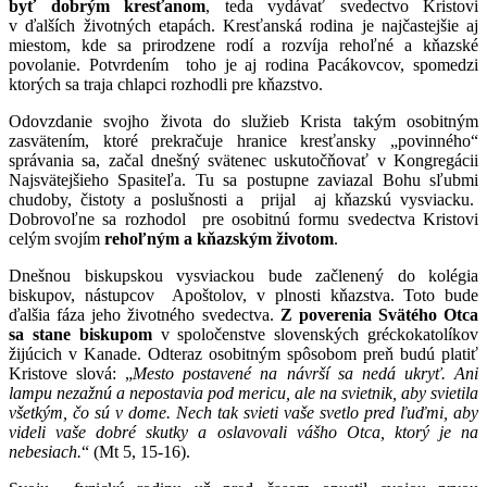
byť dobrým kresťanom
, teda vydávať svedectvo Kristovi
v ďalších životných etapách. Kresťanská rodina je najčastejšie aj
miestom, kde sa prirodzene rodí a rozvíja rehoľné a kňazské
povolanie. Potvrdením toho je aj rodina Pacákovcov, spomedzi
ktorých sa traja chlapci rozhodli pre kňazstvo.
Odovzdanie svojho života do služieb Krista takým osobitným
zasvätením, ktoré prekračuje hranice kresťansky „povinného“
správania sa, začal dnešný svätenec uskutočňovať v Kongregácii
Najsvätejšieho Spasiteľa. Tu sa postupne zaviazal Bohu sľubmi
chudoby, čistoty a poslušnosti a prijal aj kňazskú vysviacku.
Dobrovoľne sa rozhodol pre osobitnú formu svedectva Kristovi
celým svojím
rehoľným a kňazským životom
.
Dnešnou biskupskou vysviackou bude začlenený do kolégia
biskupov, nástupcov Apoštolov, v plnosti kňazstva. Toto bude
ďalšia fáza jeho životného svedectva.
Z poverenia Svätého Otca
sa stane biskupom
v spoločenstve slovenských gréckokatolíkov
žijúcich v Kanade. Odteraz osobitným spôsobom preň budú platiť
Kristove slová: „
Mesto postavené na návrší sa nedá ukryť. Ani
lampu nezažnú a nepostavia pod mericu, ale na svietnik, aby svietila
všetkým, čo sú v dome. Nech tak svieti vaše svetlo pred ľuďmi, aby
videli vaše dobré skutky a oslavovali vášho Otca, ktorý je na
nebesiach.
“ (Mt 5, 15-16).