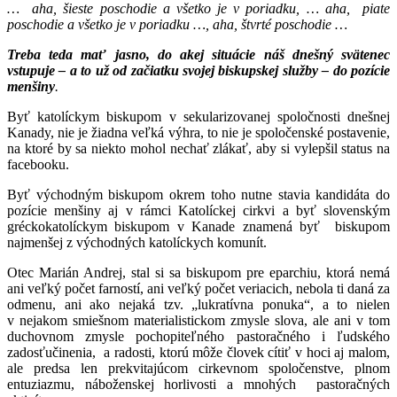
… aha, šieste poschodie a všetko je v poriadku, … aha, piate
poschodie a všetko je v poriadku …, aha, štvrté poschodie …
Treba teda mať jasno, do akej situácie náš dnešný svätenec
vstupuje – a to už od začiatku svojej biskupskej služby – do pozície
menšiny
.
Byť katolíckym biskupom v sekularizovanej spoločnosti dnešnej
Kanady, nie je žiadna veľká výhra, to nie je spoločenské postavenie,
na ktoré by sa niekto mohol nechať zlákať, aby si vylepšil status na
facebooku.
Byť východným biskupom okrem toho nutne stavia kandidáta do
pozície menšiny aj v rámci Katolíckej cirkvi a byť slovenským
gréckokatolíckym biskupom v Kanade znamená byť biskupom
najmenšej z východných katolíckych komunít.
Otec Marián Andrej, stal si sa biskupom pre eparchiu, ktorá nemá
ani veľký počet farností, ani veľký počet veriacich, nebola ti daná za
odmenu, ani ako nejaká tzv. „lukratívna ponuka“, a to nielen
v nejakom smiešnom materialistickom zmysle slova, ale ani v tom
duchovnom zmysle pochopiteľného pastoračného i ľudského
zadosťučinenia, a radosti, ktorú môže človek cítiť v hoci aj malom,
ale predsa len prekvitajúcom cirkevnom spoločenstve, plnom
entuziazmu, náboženskej horlivosti a mnohých pastoračných