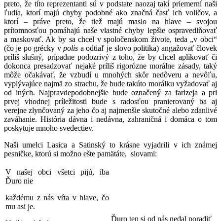
preto, že títo reprezentanti sú v podstate naozaj takí priemerní naši
ľudia, ktorí majú chyby podobné ako značná časť ich voličov, a
ktorí – práve preto, že tiež majú maslo na hlave – svojou
prítomnosťou pomáhajú naše vlastné chyby lepšie ospravedlňovať
a maskovať. Ak by sa chcel v spoločenskom živote, teda „v obci“
(čo je po grécky v
polis
a odtiaľ je slovo politika) angažovať človek
príliš slušný, prípadne podozrivý z toho, že by chcel aplikovať či
dokonca presadzovať nejaké príliš rigorózne morálne zásady, taký
môže očakávať, že vzbudí u mnohých skôr nedôveru a nevôľu,
vyplývajúce najmä zo strachu, že bude takúto morálku vyžadovať aj
od iných. Najpravdepodobnejšie bude označený za farizeja a pri
prvej vhodnej príležitosti bude s radosťou pranierovaný ba aj
verejne zlynčovaný za jeho čo aj najmenšie skutočné alebo zdanlivé
zaváhanie. História dávna i nedávna, zahraničná i domáca o tom
poskytuje mnoho svedectiev.
Naši umelci Lasica a Satinský to krásne vyjadrili v ich známej
pesničke, ktorú si možno ešte pamätáte, slovami:
V našej obci všetci pijú, iba
Ďuro nie
každému z nás vŕta v hlave, čo
mu asi je.
Ďuro ten si od nás nedal poradiť