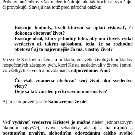
Príbehy mučeníkov však nielen inšpirujú, ale tak trochu aj vyrušujú,
či provokujú. Stavajú nás totiž pred náročnú otázku:
Existujú hodnoty, kvôli ktorým sa oplatí riskovať, či
dokonca obetovať život?
Existuje ideál, ktorý je hodný toho, aby mu človek vydal
svedectvo až takým spôsobom, teda, že sa rozhodne
obetovať aj to najcennejšie čo má, vlastný život?
Vo svetle Kristovho učenia a príkladu, vo svetle životných príkladov
nespočetných zástupov tých, ktorí Krista nasledovali v živote i smrti,
vo všetkých stavoch a povolaniach,
odpovedáme: Áno!
Čo však znamená obetovať svoj život ako svedectvo
viery?
Deje sa tak vari len pri krvavom mučeníctve?
Aj tu je odpoveď jasná:
Samozrejme že nie!
Veď
vydávať svedectvo Kristovi
je možné
nielen jednorazovým
úkonom najvyššej, krvavej sebaobety, ale
aj – ba najmä –
postupným trvalým, slobodným odovzdaním celého svojho