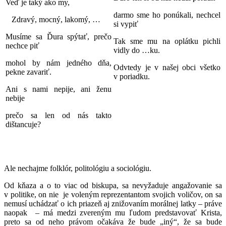
Veď je taký ako my,
darmo sme ho ponúkali, nechcel
Zdravý, mocný, lakomý, …
si vypiť
Musíme sa Ďura spýtať, prečo
Tak sme mu na oplátku pichli
nechce piť
vidly do …ku.
mohol by nám jedného dňa,
Odvtedy je v našej obci všetko
pekne zavariť.
v poriadku.
Ani s nami nepije, ani ženu
nebije
prečo sa len od nás takto
dištancuje?
Ale nechajme folklór, politológiu a sociológiu.
Od kňaza a o to viac od biskupa, sa nevyžaduje angažovanie sa
v politike, on nie je voleným reprezentantom svojich voličov, on sa
nemusí uchádzať o ich priazeň aj znižovaním morálnej latky – práve
naopak – má medzi zvereným mu ľudom predstavovať Krista,
preto sa od neho právom očakáva že bude „iný“, že sa bude