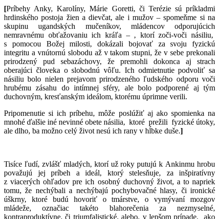
[
Príbehy Anky, Karolíny, Márie Goretti, či Terézie sú príkladmi
hrdinského postoja žien a dievčat, ale i mužov – spomeňme si na
skupinu ugandských mučeníkov, mládencov odporujúcich
nemravnému obťažovaniu ich kráľa – , ktorí zoči-voči násiliu,
s pomocou Božej milosti, dokázali bojovať za svoju fyzickú
integritu a vnútornú slobodu až v takom stupni, že v sebe prekonali
prirodzený pud sebazáchovy, že premohli dokonca aj strach
oberajúci človeka o slobodnú vôľu. Ich odmietnutie podvoliť sa
násiliu bolo nielen prejavom prirodzeného ľudského odporu voči
hrubému zásahu do intímnej sféry, ale bolo podporené aj tým
duchovným, kresťanským ideálom, ktorému úprimne verili.
Pripomenutie si ich príbehu, môže poslúžiť aj ako spomienka na
mnohé ďalšie iné nevinné obete násilia, ktoré prežili fyzické útoky,
ale dlho, ba možno celý život nesú ich rany v hĺbke duše.
]
Tisíce ľudí, zvlášť mladých, ktorí už roky putujú k Ankinmu hrobu
považujú jej príbeh a ideál, ktorý stelesňuje, za inšpiratívny
z viacerých ohľadov pre ich osobný duchovný život, a to napriek
tomu, že nechýbali a nechýbajú pochybovačné hlasy, či ironické
úškrny, ktoré budú hovoriť o tmárstve, o vymývaní mozgov
mládeže, označiac takéto blahorečenia za nezmyselné,
kontraproduktívne, či triumfalistické, alebo, v lepšom prípade, ako