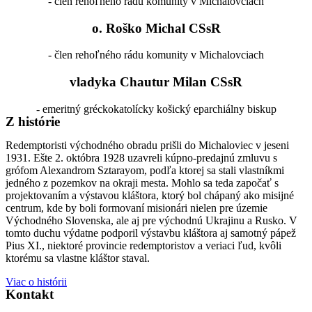
- člen rehoľného rádu komunity v Michalovciach
o. Roško Michal CSsR
- člen rehoľného rádu komunity v Michalovciach
vladyka Chautur Milan CSsR
- emeritný gréckokatolícky košický eparchiálny biskup
Z histórie
Redemptoristi východného obradu prišli do Michaloviec v jeseni
1931. Ešte 2. októbra 1928 uzavreli kúpno-predajnú zmluvu s
grófom Alexandrom Sztarayom, podľa ktorej sa stali vlastníkmi
jedného z pozemkov na okraji mesta. Mohlo sa teda započať s
projektovaním a výstavou kláštora, ktorý bol chápaný ako misijné
centrum, kde by boli formovaní misionári nielen pre územie
Východného Slovenska, ale aj pre východnú Ukrajinu a Rusko. V
tomto duchu výdatne podporil výstavbu kláštora aj samotný pápež
Pius XI., niektoré provincie redemptoristov a veriaci ľud, kvôli
ktorému sa vlastne kláštor staval.
Viac o histórii
Kontakt