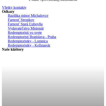
Všetky kontakty
Odkazy
Bazilika minor Michalovce
Farnosť Stropkov
Farnosť Stará Ľubovňa
Vydavateľstvo Misionár
Redemptoristi vo svete
Redemptoristi Bratislava - Praha
Redemptoristky - Lomnica
Redemptoristky - Kežmarok
Naše kláštory