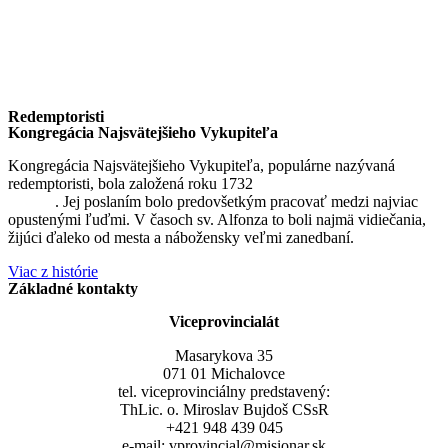
Redemptoristi
Kongregácia Najsvätejšieho Vykupiteľa
Kongregácia Najsvätejšieho Vykupiteľa, populárne nazývaná
redemptoristi, bola založená roku 1732
sv. Alfonzom Maria de
Liguori
. Jej poslaním bolo predovšetkým pracovať medzi najviac
opustenými ľuďmi. V časoch sv. Alfonza to boli najmä vidiečania,
žijúci ďaleko od mesta a nábožensky veľmi zanedbaní.
Viac z histórie
Základné kontakty
Viceprovincialát
Masarykova 35
071 01 Michalovce
tel. viceprovinciálny predstavený:
ThLic. o. Miroslav Bujdoš CSsR
+421 948 439 045
e-mail: vprovincial@misionar.sk