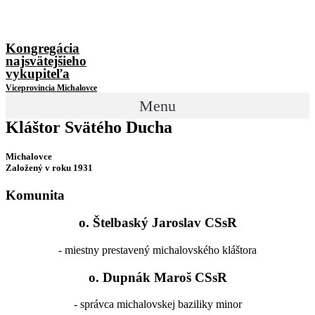
Kongregácia
najsvätejšieho
vykupiteľa
Viceprovincia Michalovce
Menu
Kláštor Svätého Ducha
Michalovce
Založený v roku 1931
Komunita
o. Štelbaský Jaroslav CSsR
- miestny prestavený michalovského kláštora
o. Dupnák Maroš CSsR
- správca michalovskej baziliky minor