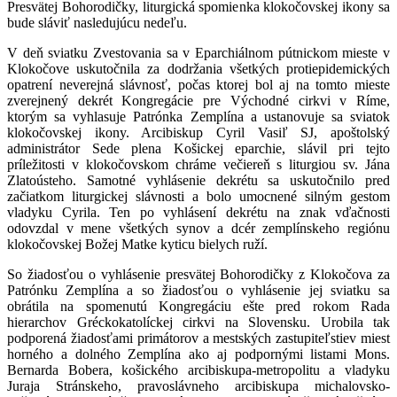
Presvätej Bohorodičky, liturgická spomienka klokočovskej ikony sa
bude sláviť nasledujúcu nedeľu.
V deň sviatku Zvestovania sa v Eparchiálnom pútnickom mieste v
Klokočove uskutočnila za dodržania všetkých protiepidemických
opatrení neverejná slávnosť, počas ktorej bol aj na tomto mieste
zverejnený dekrét Kongregácie pre Východné cirkvi v Ríme,
ktorým sa vyhlasuje Patrónka Zemplína a ustanovuje sa sviatok
klokočovskej ikony. Arcibiskup Cyril Vasiľ SJ, apoštolský
administrátor Sede plena Košickej eparchie, slávil pri tejto
príležitosti v klokočovskom chráme večiereň s liturgiou sv. Jána
Zlatoústeho. Samotné vyhlásenie dekrétu sa uskutočnilo pred
začiatkom liturgickej slávnosti a bolo umocnené silným gestom
vladyku Cyrila. Ten po vyhlásení dekrétu na znak vďačnosti
odovzdal v mene všetkých synov a dcér zemplínskeho regiónu
klokočovskej Božej Matke kyticu bielych ruží.
So žiadosťou o vyhlásenie presvätej Bohorodičky z Klokočova za
Patrónku Zemplína a so žiadosťou o vyhlásenie jej sviatku sa
obrátila na spomenutú Kongregáciu ešte pred rokom Rada
hierarchov Gréckokatolíckej cirkvi na Slovensku. Urobila tak
podporená žiadosťami primátorov a mestských zastupiteľstiev miest
horného a dolného Zemplína ako aj podpornými listami Mons.
Bernarda Bobera, košického arcibiskupa-metropolitu a vladyku
Juraja Stránskeho, pravoslávneho arcibiskupa michalovsko-