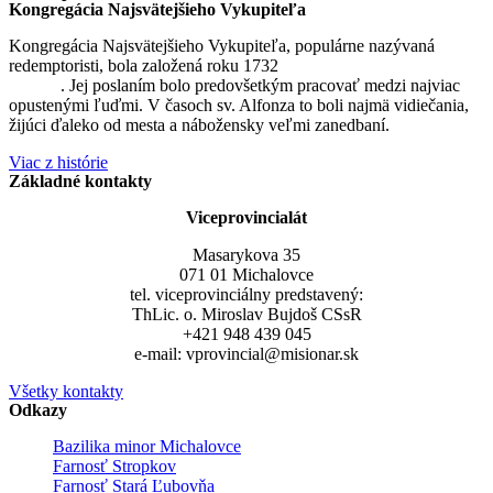
Kongregácia Najsvätejšieho Vykupiteľa
Kongregácia Najsvätejšieho Vykupiteľa, populárne nazývaná
redemptoristi, bola založená roku 1732
sv. Alfonzom Maria de
Liguori
. Jej poslaním bolo predovšetkým pracovať medzi najviac
opustenými ľuďmi. V časoch sv. Alfonza to boli najmä vidiečania,
žijúci ďaleko od mesta a nábožensky veľmi zanedbaní.
Viac z histórie
Základné kontakty
Viceprovincialát
Masarykova 35
071 01 Michalovce
tel. viceprovinciálny predstavený:
ThLic. o. Miroslav Bujdoš CSsR
+421 948 439 045
e-mail: vprovincial@misionar.sk
Všetky kontakty
Odkazy
Bazilika minor Michalovce
Farnosť Stropkov
Farnosť Stará Ľubovňa