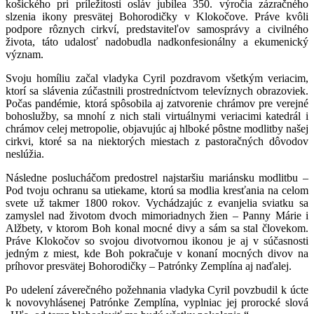
košického pri príležitosti osláv jubilea 350. výročia zázračného
slzenia ikony presvätej Bohorodičky v Klokočove. Práve kvôli
podpore rôznych cirkví, predstaviteľov samosprávy a civilného
života, táto udalosť nadobudla nadkonfesionálny a ekumenický
význam.
Svoju homíliu začal vladyka Cyril pozdravom všetkým veriacim,
ktorí sa slávenia zúčastnili prostredníctvom televíznych obrazoviek.
Počas pandémie, ktorá spôsobila aj zatvorenie chrámov pre verejné
bohoslužby, sa mnohí z nich stali virtuálnymi veriacimi katedrál i
chrámov celej metropolie, objavujúc aj hlboké pôstne modlitby našej
cirkvi, ktoré sa na niektorých miestach z pastoračných dôvodov
neslúžia.
Následne poslucháčom predostrel najstaršiu mariánsku modlitbu –
Pod tvoju ochranu sa utiekame, ktorú sa modlia kresťania na celom
svete už takmer 1800 rokov. Vychádzajúc z evanjelia sviatku sa
zamyslel nad životom dvoch mimoriadnych žien – Panny Márie i
Alžbety, v ktorom Boh konal mocné divy a sám sa stal človekom.
Práve Klokočov so svojou divotvornou ikonou je aj v súčasnosti
jedným z miest, kde Boh pokračuje v konaní mocných divov na
príhovor presvätej Bohorodičky – Patrónky Zemplína aj naďalej.
Po udelení záverečného požehnania vladyka Cyril povzbudil k úcte
k novovyhlásenej Patrónke Zemplína, vyplniac jej prorocké slová