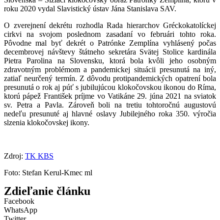
roku 2020 vydal Slavistický ústav Jána Stanislava SAV.
O zverejnení dekrétu rozhodla Rada hierarchov Gréckokatolíckej
cirkvi na svojom poslednom zasadaní vo februári tohto roka.
Pôvodne mal byť dekrét o Patrónke Zemplína vyhlásený počas
decembrovej návštevy štátneho sekretára Svätej Stolice kardinála
Pietra Parolina na Slovensku, ktorá bola kvôli jeho osobným
zdravotným problémom a pandemickej situácii presunutá na iný,
zatiaľ neurčený termín. Z dôvodu protipandemických opatrení bola
presunutá o rok aj púť s jubilujúcou klokočovskou ikonou do Ríma,
ktorú pápež František príjme vo Vatikáne 29. júna 2021 na sviatok
sv. Petra a Pavla. Zároveň boli na tretiu tohtoročnú augustovú
nedeľu presunuté aj hlavné oslavy Jubilejného roka 350. výročia
slzenia klokočovskej ikony.
Zdroj:
TK KBS
Foto: Stefan Kerul-Kmec ml
Zdieľanie článku
Facebook
WhatsApp
Twitter