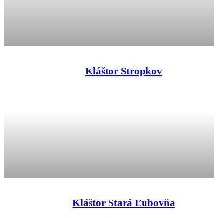
Kláštor Stropkov
Kláštor Stará Ľubovňa