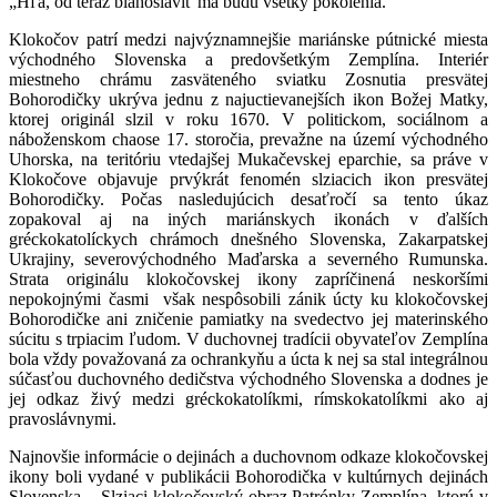
„Hľa, od teraz blahoslaviť ma budú všetky pokolenia.“
Klokočov patrí medzi najvýznamnejšie mariánske pútnické miesta
východného Slovenska a predovšetkým Zemplína. Interiér
miestneho chrámu zasväteného sviatku Zosnutia presvätej
Bohorodičky ukrýva jednu z najuctievanejších ikon Božej Matky,
ktorej originál slzil v roku 1670. V politickom, sociálnom a
náboženskom chaose 17. storočia, prevažne na území východného
Uhorska, na teritóriu vtedajšej Mukačevskej eparchie, sa práve v
Klokočove objavuje prvýkrát fenomén slziacich ikon presvätej
Bohorodičky. Počas nasledujúcich desaťročí sa tento úkaz
zopakoval aj na iných mariánskych ikonách v ďalších
gréckokatolíckych chrámoch dnešného Slovenska, Zakarpatskej
Ukrajiny, severovýchodného Maďarska a severného Rumunska.
Strata originálu klokočovskej ikony zapríčinená neskoršími
nepokojnými časmi však nespôsobili zánik úcty ku klokočovskej
Bohorodičke ani zničenie pamiatky na svedectvo jej materinského
súcitu s trpiacim ľudom. V duchovnej tradícii obyvateľov Zemplína
bola vždy považovaná za ochrankyňu a úcta k nej sa stal integrálnou
súčasťou duchovného dedičstva východného Slovenska a dodnes je
jej odkaz živý medzi gréckokatolíkmi, rímskokatolíkmi ako aj
pravoslávnymi.
Najnovšie informácie o dejinách a duchovnom odkaze klokočovskej
ikony boli vydané v publikácii Bohorodička v kultúrnych dejinách
Slovenska – Slziaci klokočovský obraz Patrónky Zemplína, ktorú v