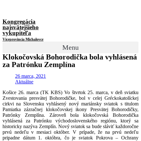
Kongregácia
najsvätejšieho
vykupiteľa
Viceprovincia Michalovce
Menu
Klokočovská Bohorodička bola vyhlásená
za Patrónku Zemplína
26 marca, 2021
Aktuálne
Košice 26. marca (TK KBS) Vo štvrtok 25. marca, v deň sviatku
Zvestovania presvätej Bohorodičke, bol v celej Gréckokatolíckej
cirkvi na Slovensku vyhlásený nový mariánsky sviatok s titulom
Pamiatka zázračnej klokočovskej ikony Presvätej Bohorodičky,
Patrónky Zemplína. Zároveň bola klokočovská Bohorodička
vyhlásená za Patrónku východoslovenského regiónu, ktorý sa
historicky nazýva Zemplín. Nový sviatok sa bude sláviť každoročne
prvú nedeľu v mesiaci október. V prípade, že na prvú nedeľu
pripadne dátum 1. októbra, čo je sviatok Pokrova – Ochrany