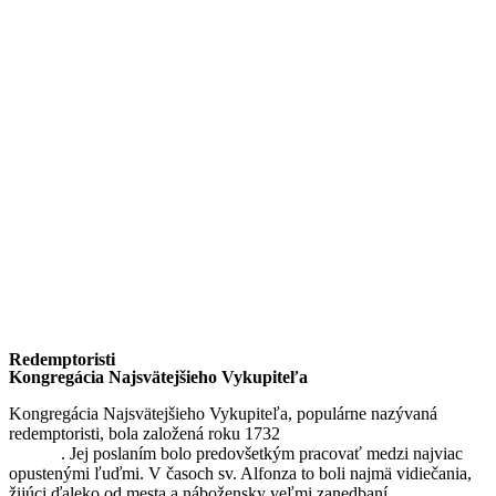
Redemptoristi
Kongregácia Najsvätejšieho Vykupiteľa
Kongregácia Najsvätejšieho Vykupiteľa, populárne nazývaná
redemptoristi, bola založená roku 1732
sv. Alfonzom Maria de
Liguori
. Jej poslaním bolo predovšetkým pracovať medzi najviac
opustenými ľuďmi. V časoch sv. Alfonza to boli najmä vidiečania,
žijúci ďaleko od mesta a nábožensky veľmi zanedbaní.