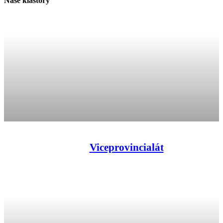
Naše kláštory
Viceprovincialát