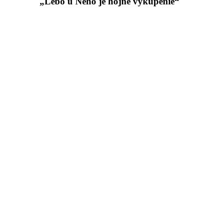
„Lebo u Neho je hojné vykúpenie“