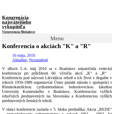
Kongregácia
najsvätejšieho
vykupiteľa
Viceprovincia Michalovce
Menu
Konferencia o akciách "K" a "R"
10 mája, 2010
Aktuálne
,
Nezaradené
V dňoch 5.-6. máj 2010 sa v Bratislave uskutočnila vedecká
konferencia pri príležitosti 60. výročia akcií „K“ a „R“ .
Konferenciu pod názvom Likvidácia reholí a ich život v ilegalite v
rokoch 1950-1989 organizoval Ústav pamäti národa v spolupráci s
Rímskokatolíckou cyrilometodskou bohosloveckou fakultou
Univerzity Komenského v Bratislave, Konferenciou vyšších
rehoľných predstavených na Slovensku a Konferenciou vyšších
predstavených ženských reholí.
V rámci konferencie zaznela v 5. bloku prednáška: Akcia „REDE“
– prenasledovanie redemptoristov v rokoch 1961 – 1962. Jej