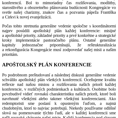
konferencií. Bol to mimoriadny čas rozlišovania, modlitby,
starostlivého a obozretného plánovania budúcnosti Kongregácie vo
svetle našej charizmy, znakov čias a pozvania pápeža Františka
a Cirkvi k novej evanjelizácii.
Počas tohto stretnutia generálne vedenie spoločne s koordinátormi
najprv posúdili apoštolský plán každej konferencie: misijné
a apoštolské priority, základné priority a prvé konkrétne a strategické
kroky implementácie pastoračného plánu. Ostatné generálne
kapituly jednoznačne pripomínajú, že reštrukturalizácia
a rekonfigurácia Kongregácie musí zodpovedať našej misii a našim
prioritám.
APOŠTOLSKÝ PLÁN KONFERENCIE
Po podrobnom preštudovaní a následnej diskusii generálne vedenie
schválilo apoštolský plán všetkých konferencií. Oceňujeme kvalitu
reflexie nad našou misiou a rozlišovania našich priorít každej
konferencie, v rozličných podmienkach a kultúrach. Osobitne bolo
povzbudivé vidieť rovnakú charakteristiku našich priorít, ktoré boli
navrhnuté všetkými alebo takmer všetkými konferenciami. Ako
redemptoristi sme poslaní k opusteným ľuďom, a najmä
chudobným, ktorí to najviac potrebujú. Niekedy používame odlišné
slová na pomenovanie týchto ľudí, ale v každej konferencii sme
našli rovnaké chápanie našej misie. Každá konferencia pod slovom