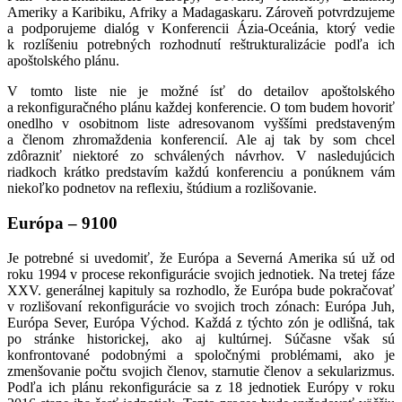
Ameriky a Karibiku, Afriky a Madagaskaru. Zároveň potvrdzujeme
a podporujeme dialóg v Konferencii Ázia-Oceánia, ktorý vedie
k rozlíšeniu potrebných rozhodnutí reštrukturalizácie podľa ich
apoštolského plánu.
V tomto liste nie je možné ísť do detailov apoštolského
a rekonfiguračného plánu každej konferencie. O tom budem hovoriť
onedlho v osobitnom liste adresovanom vyššími predstaveným
a členom zhromaždenia konferencií. Ale aj tak by som chcel
zdôrazniť niektoré zo schválených návrhov. V nasledujúcich
riadkoch krátko predstavím každú konferenciu a ponúknem vám
niekoľko podnetov na reflexiu, štúdium a rozlišovanie.
Európa – 9100
Je potrebné si uvedomiť, že Európa a Severná Amerika sú už od
roku 1994 v procese rekonfigurácie svojich jednotiek. Na tretej fáze
XXV. generálnej kapituly sa rozhodlo, že Európa bude pokračovať
v rozlišovaní rekonfigurácie vo svojich troch zónach: Európa Juh,
Európa Sever, Európa Východ. Každá z týchto zón je odlišná, tak
po stránke historickej, ako aj kultúrnej. Súčasne však sú
konfrontované podobnými a spoločnými problémami, ako je
zmenšovanie počtu svojich členov, starnutie členov a sekularizmus.
Podľa ich plánu rekonfigurácie sa z 18 jednotiek Európy v roku