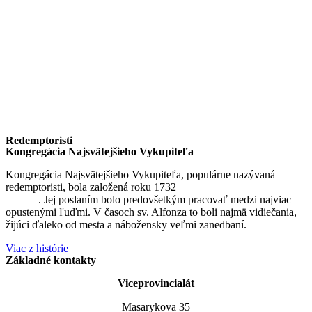
Redemptoristi
Kongregácia Najsvätejšieho Vykupiteľa
Kongregácia Najsvätejšieho Vykupiteľa, populárne nazývaná
redemptoristi, bola založená roku 1732
sv. Alfonzom Maria de
Liguori
. Jej poslaním bolo predovšetkým pracovať medzi najviac
opustenými ľuďmi. V časoch sv. Alfonza to boli najmä vidiečania,
žijúci ďaleko od mesta a nábožensky veľmi zanedbaní.
Viac z histórie
Základné kontakty
Viceprovincialát
Masarykova 35