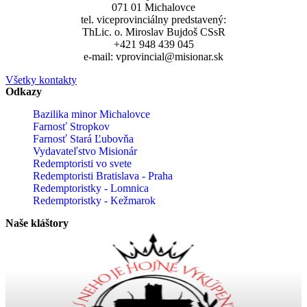
071 01 Michalovce
tel. viceprovinciálny predstavený:
ThLic. o. Miroslav Bujdoš CSsR
+421 948 439 045
e-mail: vprovincial@misionar.sk
Všetky kontakty
Odkazy
Bazilika minor Michalovce
Farnosť Stropkov
Farnosť Stará Ľubovňa
Vydavateľstvo Misionár
Redemptoristi vo svete
Redemptoristi Bratislava - Praha
Redemptoristky - Lomnica
Redemptoristky - Kežmarok
Naše kláštory