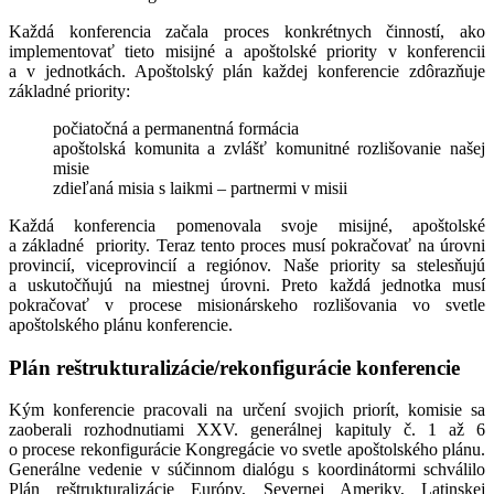
Každá konferencia začala proces konkrétnych činností, ako
implementovať tieto misijné a apoštolské priority v konferencii
a v jednotkách. Apoštolský plán každej konferencie zdôrazňuje
základné priority:
počiatočná a permanentná formácia
apoštolská komunita a zvlášť komunitné rozlišovanie našej
misie
zdieľaná misia s laikmi – partnermi v misii
Každá konferencia pomenovala svoje misijné, apoštolské
a základné priority. Teraz tento proces musí pokračovať na úrovni
provincií, viceprovincií a regiónov. Naše priority sa stelesňujú
a uskutočňujú na miestnej úrovni. Preto každá jednotka musí
pokračovať v procese misionárskeho rozlišovania vo svetle
apoštolského plánu konferencie.
Plán reštrukturalizácie/rekonfigurácie konferencie
Kým konferencie pracovali na určení svojich priorít, komisie sa
zaoberali rozhodnutiami XXV. generálnej kapituly č. 1 až 6
o procese rekonfigurácie Kongregácie vo svetle apoštolského plánu.
Generálne vedenie v súčinnom dialógu s koordinátormi schválilo
Plán reštrukturalizácie Európy, Severnej Ameriky, Latinskej