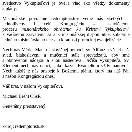
svedectvo Vykupiteľovi je oveľa viac ako všetky dokumenty
a plány.
Misionárske povolanie redemptoristov vedie nás všetkých –
jednotlivcov i celú Kongregáciu –k ustavičnému
procesu
misionárskeho obrátenia ku Kristovi Vykupiteľovi
,
k väčšiemu zasväteniu sa a k misionárskej disponibilite, solidarite
jedného misionárskeho telesa a k radosti prorockej evanjelizácie.
Nech nás Mária, Matka Ustavičnej pomoci, sv. Alfonz a všetci naši
svätí, blahoslavení a mučeníci stále sprevádzajú, aby sme
s obnovenou nádejou a silou nasledovali Ježiša Vykupiteľa. Sv.
Klement nech nás naučí, „ako kázať Evanjelium vždy nanovo“.
Nech každý z nás prispeje k Božiemu plánu, ktorý má náš Pán
s našou Kongregáciou dnes.
Váš brat, v našom Vykupiteľovi,
Michael Brehl CSsR
Generálny predstavený
Zdroj: redemptoristi.sk