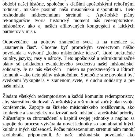
období našej histórie, spoločne s ďalšími apoštolskými rehoľnými
rodinami, musíme posilniť našu misionársku disponibilitu. Tieto
rozhodnutia midsexennium stretnutí a Apoštolské plány
rekonfigurácie tvoria historický moment nás redemptoristov-
misionárov, ako aj našich afiliovaných kongregácií a laických
partnerov v misii.
Odpovedáme na potreby zraneného sveta a na meniace sa
„znamenia čias“. Chceme byť prorockým svedectvom nášho
povolania a vytvoriť „jedno misionárske teleso“, ktoré prekračuje
kultúry, jazyky, rasy a národy. Tieto apoštolské a reštrukturalizačné
plány sú príkladom evanjeliového svedectva našej misionárskej
solidarity. Je na nás všetkých – nielen na predstavených a lídroch
komunít – ako tieto plány uskutočníme. Spoločne sme povolaní byť
svedkami Vykupiteľa v zranenom svete, v duchu solidarity a pre
našu misiu.
Žiadam všetkých redemptoristov a každú komunitu redemptoristov,
aby starostlivo študovali Apoštolský a reštrukturalizačný plán svojej
konferencie. Zapojte sa širšieho misionárskeho rozlišovania, ako
konkrétne a strategicky realizovať naše misijné a apoštolské priority.
Zúčastňujte sa zhromaždení a kapitúl svojej jednotky a naplno sa
zapojte do procesu vytvárania novej jednotky so spolubratmi iných
kultúr a iných skúseností. Počas midsexennium stretnutí nám mnohí
spolubratia pripomenuli, že naše misionárske povolanie ako