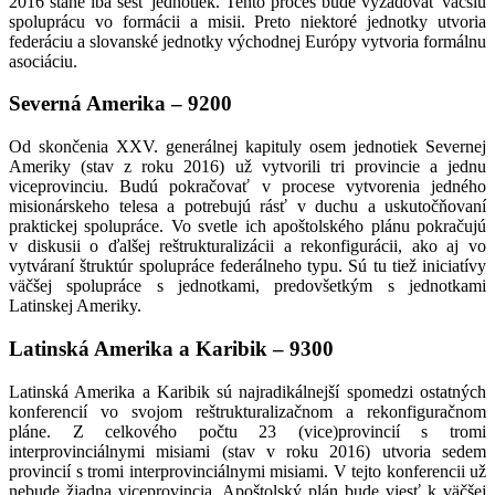
2016 stane iba šesť jednotiek. Tento proces bude vyžadovať väčšiu
spoluprácu vo formácii a misii. Preto niektoré jednotky utvoria
federáciu a slovanské jednotky východnej Európy vytvoria formálnu
asociáciu.
Severná Amerika – 9200
Od skončenia XXV. generálnej kapituly osem jednotiek Severnej
Ameriky (stav z roku 2016) už vytvorili tri provincie a jednu
viceprovinciu. Budú pokračovať v procese vytvorenia jedného
misionárskeho telesa a potrebujú rásť v duchu a uskutočňovaní
praktickej spolupráce. Vo svetle ich apoštolského plánu pokračujú
v diskusii o ďalšej reštrukturalizácii a rekonfigurácii, ako aj vo
vytváraní štruktúr spolupráce federálneho typu. Sú tu tiež iniciatívy
väčšej spolupráce s jednotkami, predovšetkým s jednotkami
Latinskej Ameriky.
Latinská Amerika a Karibik – 9300
Latinská Amerika a Karibik sú najradikálnejší spomedzi ostatných
konferencií vo svojom reštrukturalizačnom a rekonfiguračnom
pláne. Z celkového počtu 23 (vice)provincií s tromi
interprovinciálnymi misiami (stav v roku 2016) utvoria sedem
provincií s tromi interprovinciálnymi misiami. V tejto konferencii už
nebude žiadna viceprovincia. Apoštolský plán bude viesť k väčšej