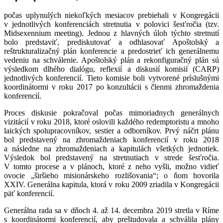
počas uplynulých niekoľkých mesiacov prebiehali v Kongregácii
v jednotlivých konferenciách stretnutia v polovici šesťročia (tzv.
Midsexennium meeting). Jednou z hlavných úloh týchto stretnutí
bolo predstaviť, prediskutovať a odhlasovať Apoštolský a
reštrukturalizačný plán konferencie a predostrieť ich generálnemu
vedeniu na schválenie. Apoštolský plán a rekonfiguračný plán sú
výsledkom dlhého dialógu, reflexií a diskusií komisií (CARP)
jednotlivých konferencií. Tieto komisie boli vytvorené príslušnými
koordinátormi v roku 2017 po konzultácii s členmi zhromaždenia
konferencií.
Proces diskusie pokračoval počas mimoriadnych generálnych
vizitácií v roku 2018, ktoré oslovili každého redemptoristu a mnoho
laických spolupracovníkov, sestier a odborníkov. Prvý náčrt plánu
bol predstavený na zhromaždeniach konferencií v roku 2018
a následne na zhromaždeniach a kapitulách všetkých jednotiek.
Výsledok bol predstavený na stretnutiach v strede šesťročia.
V tomto procese a v plánoch, ktoré z neho vyšli, možno vidieť
ovocie „širšieho misionárskeho rozlišovania“; o ňom hovorila
XXIV. Generálna kapitula, ktorá v roku 2009 zriadila v Kongregácii
päť konferencií.
Generálna rada sa v dňoch 4. až 14. decembra 2019 stretla v Ríme
s koordinátormi konferencií, aby preštudovala a schválila plány