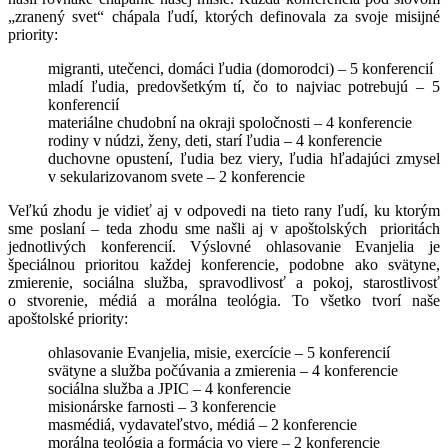
„zranený svet“ chápala ľudí, ktorých definovala za svoje misijné
priority:
migranti, utečenci, domáci ľudia (domorodci) – 5 konferencií
mladí ľudia, predovšetkým tí, čo to najviac potrebujú – 5
konferencií
materiálne chudobní na okraji spoločnosti – 4 konferencie
rodiny v núdzi, ženy, deti, starí ľudia – 4 konferencie
duchovne opustení, ľudia bez viery, ľudia hľadajúci zmysel
v sekularizovanom svete – 2 konferencie
Veľkú zhodu je vidieť aj v odpovedi na tieto rany ľudí, ku ktorým
sme poslaní – teda zhodu sme našli aj v apoštolských prioritách
jednotlivých konferencií. Výslovné ohlasovanie Evanjelia je
špeciálnou prioritou každej konferencie, podobne ako svätyne,
zmierenie, sociálna služba, spravodlivosť a pokoj, starostlivosť
o stvorenie, médiá a morálna teológia. To všetko tvorí naše
apoštolské priority:
ohlasovanie Evanjelia, misie, exercície – 5 konferencií
svätyne a služba počúvania a zmierenia – 4 konferencie
sociálna služba a JPIC – 4 konferencie
misionárske farnosti – 3 konferencie
masmédiá, vydavateľstvo, médiá – 2 konferencie
morálna teológia a formácia vo viere – 2 konferencie