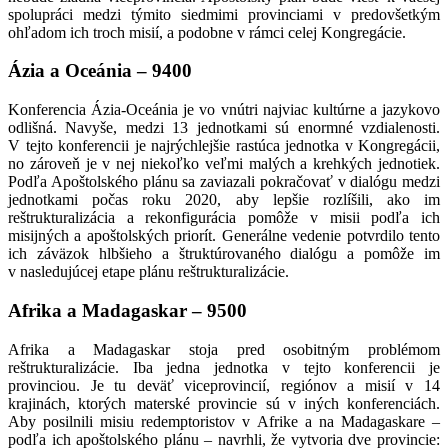
spolupráci medzi týmito siedmimi provinciami v predovšetkým
ohľadom ich troch misií, a podobne v rámci celej Kongregácie.
Ázia a Oceánia – 9400
Konferencia Ázia-Oceánia je vo vnútri najviac kultúrne a jazykovo
odlišná. Navyše, medzi 13 jednotkami sú enormné vzdialenosti.
V tejto konferencii je najrýchlejšie rastúca jednotka v Kongregácii,
no zároveň je v nej niekoľko veľmi malých a krehkých jednotiek.
Podľa Apoštolského plánu sa zaviazali pokračovať v dialógu medzi
jednotkami počas roku 2020, aby lepšie rozlíšili, ako im
reštrukturalizácia a rekonfigurácia pomôže v misii podľa ich
misijných a apoštolských priorít. Generálne vedenie potvrdilo tento
ich záväzok hlbšieho a štruktúrovaného dialógu a pomôže im
v nasledujúcej etape plánu reštrukturalizácie.
Afrika a Madagaskar – 9500
Afrika a Madagaskar stoja pred osobitným problémom
reštrukturalizácie. Iba jedna jednotka v tejto konferencii je
provinciou. Je tu deväť viceprovincií, regiónov a misií v 14
krajinách, ktorých materské provincie sú v iných konferenciách.
Aby posilnili misiu redemptoristov v Afrike a na Madagaskare –
podľa ich apoštolského plánu – navrhli, že vytvoria dve provincie: