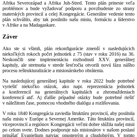
Afrika Severozápad a Afrika Juh-Stred. Tento plán prinesie veľa
problémov a bude vyžadovať podporu a povzbudenie zo strany
materských provincií a celej Kongregácie. Generálne vedenie tento
plán schválilo, aby tak posilnilo našu misiu, formáciu a líderstvo
v Afrike a na Madagaskare.
Záver
Ako ste si všimli, plán rekonfigurácie zmenší v nasledujúcich
niekoľkých rokoch počet jednotiek z 75 (stav v roku 2016) na 36.
Neskončili sme implementáciu rozhodnutí XXV. generálnej
kapituly, ale stretnutia v strede šesťročia otvorili novú fázu nášho
procesu reštrukturalizácie a misionárskeho obrátenia.
Na nasledujúcej generálnej kapitule v roku 2022 bude potrebné
vyriešiť niekoľko otázok, ako napr. reprezentácia jednotiek
a konferencií na generálnych kapitulách a zhromaždeniach
konferencií atď. Aj ďalšie prípadné otázky bude potrebné riešiť
v náležitom čase, pomocou vhodného dialógu a rozlišovania.
V roku 1840 Kongregácia zaviedla štruktúru provincií, aby posilnila
našu misiu v Európe a Severnej Amerike. Táto štruktúra provincií,
viceprovincií a regiónov Kongregácii veľmi dobre slúžila našej misii
po celom svete. Dodnes podporuje nás misionárov v našom poslaní
prinášať Evanjelium najviac opusteným a chudobným. V tomto