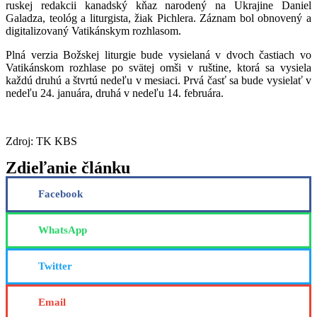
ruskej redakcii kanadský kňaz narodený na Ukrajine Daniel
Galadza, teológ a liturgista, žiak Pichlera. Záznam bol obnovený a
digitalizovaný Vatikánskym rozhlasom.
Plná verzia Božskej liturgie bude vysielaná v dvoch častiach vo
Vatikánskom rozhlase po svätej omši v ruštine, ktorá sa vysiela
každú druhú a štvrtú nedeľu v mesiaci. Prvá časť sa bude vysielať v
nedeľu 24. januára, druhá v nedeľu 14. februára.
Zdroj: TK KBS
Zdieľanie článku
Facebook
WhatsApp
Twitter
Email