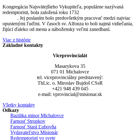
Kongregácia Najsvätejšieho Vykupiteľa, populárne nazývaná
redemptoristi, bola založená roku 1732
sv. Alfonzom Maria de
Liguori
. Jej poslaním bolo predovšetkým pracovať medzi najviac
opustenými ľuďmi. V časoch sv. Alfonza to boli najmä vidiečania,
žijúci ďaleko od mesta a nábožensky veľmi zanedbaní.
Viac z histórie
Základné kontakty
Viceprovincialát
Masarykova 35
071 01 Michalovce
tel. viceprovinciálny predstavený:
ThLic. o. Miroslav Bujdoš CSsR
+421 948 439 045
e-mail: vprovincial@misionar.sk
Všetky kontakty
Odkazy
Bazilika minor Michalovce
Farnosť Stropkov
Farnosť Stará Ľubovňa
Vydavateľstvo Misionár
Redemptoristi vo svete