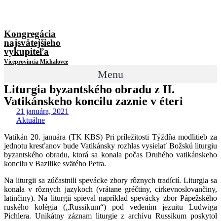
Kongregácia
najsvätejšieho
vykupiteľa
Viceprovincia Michalovce
Menu
Liturgia byzantského obradu z II.
Vatikánskeho koncilu zaznie v éteri
21 januára, 2021
Aktuálne
Vatikán 20. januára (TK KBS) Pri príležitosti Týždňa modlitieb za
jednotu kresťanov bude Vatikánsky rozhlas vysielať Božskú liturgiu
byzantského obradu, ktorá sa konala počas Druhého vatikánskeho
koncilu v Bazilike svätého Petra.
Na liturgii sa zúčastnili spevácke zbory rôznych tradícií. Liturgia sa
konala v rôznych jazykoch (vrátane gréčtiny, cirkevnoslovančiny,
latinčiny). Na liturgii spieval napríklad spevácky zbor Pápežského
ruského kolégia („Russikum“) pod vedením jezuitu Ludwiga
Pichlera. Unikátny záznam liturgie z archívu Russikum poskytol