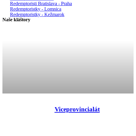
Redemptoristi Bratislava - Praha
Redemptoristky - Lomnica
Redemptoristky - Kežmarok
Naše kláštory
Viceprovincialát