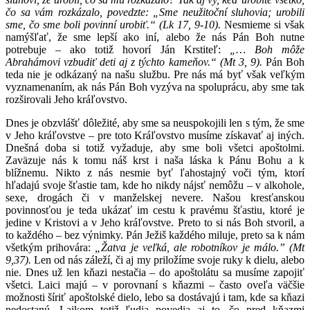
čo sa vám rozkázalo, povedzte: „Sme neužitoční sluhovia; urobili
sme, čo sme boli povinní urobiť.“ (Lk 17, 9-10).
Nesmieme si však
namýšľať, že sme lepší ako iní, alebo že nás Pán Boh nutne
potrebuje – ako totiž hovorí Ján Krstiteľ:
„… Boh môže
Abrahámovi vzbudiť deti aj z týchto kameňov.“ (Mt 3, 9).
Pán Boh
teda nie je odkázaný na našu službu. Pre nás má byť však veľkým
vyznamenaním, ak nás Pán Boh vyzýva na spoluprácu, aby sme tak
rozširovali Jeho kráľovstvo.
Dnes je obzvlášť dôležité, aby sme sa neuspokojili len s tým, že sme
v Jeho kráľovstve – pre toto Kráľovstvo musíme získavať aj iných.
Dnešná doba si totiž vyžaduje, aby sme boli všetci apoštolmi.
Zaväzuje nás k tomu náš krst i naša láska k Pánu Bohu a k
blížnemu. Nikto z nás nesmie byť ľahostajný voči tým, ktorí
hľadajú svoje šťastie tam, kde ho nikdy nájsť nemôžu – v alkohole,
sexe, drogách či v manželskej nevere. Našou kresťanskou
povinnosťou je teda ukázať im cestu k pravému šťastiu, ktoré je
jedine v Kristovi a v Jeho kráľovstve. Preto to si nás Boh stvoril, a
to každého – bez výnimky. Pán Ježiš každého miluje, preto sa k nám
všetkým prihovára:
„Žatva je veľká, ale robotníkov je málo.” (Mt
9,37).
Len od nás záleží, či aj my priložíme svoje ruky k dielu, alebo
nie. Dnes už len kňazi nestačia – do apoštolátu sa musíme zapojiť
všetci. Laici majú – v porovnaní s kňazmi – často oveľa väčšie
možnosti šíriť apoštolské dielo, lebo sa dostávajú i tam, kde sa kňazi
nedostanú. Laikom totiž ľudia povedia aj to, čo pred kňazmi