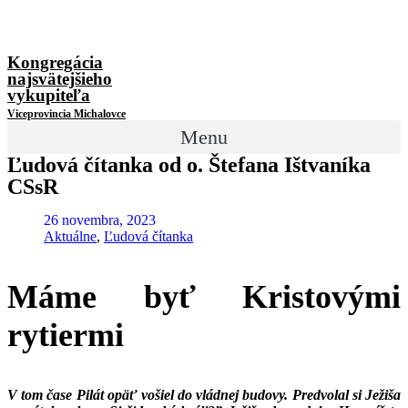
Kongregácia
najsvätejšieho
vykupiteľa
Viceprovincia Michalovce
Menu
Ľudová čítanka od o. Štefana Ištvaníka
CSsR
26 novembra, 2023
Aktuálne
,
Ľudová čítanka
Máme byť Kristovými
rytiermi
V tom čase Pilát opäť vošiel do vládnej budovy. Predvolal si Ježiša