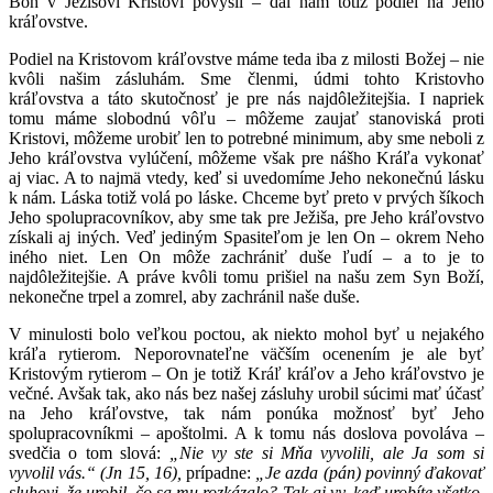
Boh v Ježišovi Kristovi povýšil – dal nám totiž podiel na Jeho
kráľovstve.
Podiel na Kristovom kráľovstve máme teda iba z milosti Božej – nie
kvôli našim zásluhám. Sme členmi, údmi tohto Kristovho
kráľovstva a táto skutočnosť je pre nás najdôležitejšia. I napriek
tomu máme slobodnú vôľu – môžeme zaujať stanoviská proti
Kristovi, môžeme urobiť len to potrebné minimum, aby sme neboli z
Jeho kráľovstva vylúčení, môžeme však pre nášho Kráľa vykonať
aj viac. A to najmä vtedy, keď si uvedomíme Jeho nekonečnú lásku
k nám. Láska totiž volá po láske. Chceme byť preto v prvých šíkoch
Jeho spolupracovníkov, aby sme tak pre Ježiša, pre Jeho kráľovstvo
získali aj iných. Veď jediným Spasiteľom je len On – okrem Neho
iného niet. Len On môže zachrániť duše ľudí – a to je to
najdôležitejšie. A práve kvôli tomu prišiel na našu zem Syn Boží,
nekonečne trpel a zomrel, aby zachránil naše duše.
V minulosti bolo veľkou poctou, ak niekto mohol byť u nejakého
kráľa rytierom. Neporovnateľne väčším ocenením je ale byť
Kristovým rytierom – On je totiž Kráľ kráľov a Jeho kráľovstvo je
večné. Avšak tak, ako nás bez našej zásluhy urobil súcimi mať účasť
na Jeho kráľovstve, tak nám ponúka možnosť byť Jeho
spolupracovníkmi – apoštolmi. A k tomu nás doslova povoláva –
svedčia o tom slová:
„Nie vy ste si Mňa vyvolili, ale Ja som si
vyvolil vás.“ (Jn 15, 16),
prípadne:
„Je azda (pán) povinný ďakovať
sluhovi, že urobil, čo sa mu rozkázalo? Tak aj vy, keď urobíte všetko,