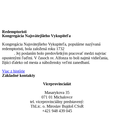
Redemptoristi
Kongregácia Najsvätejšieho Vykupiteľa
Kongregácia Najsvätejšieho Vykupiteľa, populárne nazývaná
redemptoristi, bola založená roku 1732
sv. Alfonzom Maria de
Liguori
. Jej poslaním bolo predovšetkým pracovať medzi najviac
opustenými ľuďmi. V časoch sv. Alfonza to boli najmä vidiečania,
žijúci ďaleko od mesta a nábožensky veľmi zanedbaní.
Viac z histórie
Základné kontakty
Viceprovincialát
Masarykova 35
071 01 Michalovce
tel. viceprovinciálny predstavený:
ThLic. o. Miroslav Bujdoš CSsR
+421 948 439 045