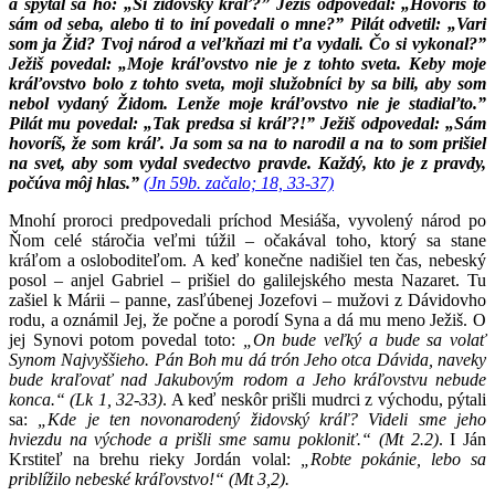
a spýtal sa ho: „Si židovský kráľ?” Ježiš odpovedal: „Hovoríš to
sám od seba, alebo ti to iní povedali o mne?” Pilát odvetil: „Vari
som ja Žid? Tvoj národ a veľkňazi mi ťa vydali. Čo si vykonal?”
Ježiš povedal: „Moje kráľovstvo nie je z tohto sveta. Keby moje
kráľovstvo bolo z tohto sveta, moji služobníci by sa bili, aby som
nebol vydaný Židom. Lenže moje kráľovstvo nie je stadiaľto.”
Pilát mu povedal: „Tak predsa si kráľ?!” Ježiš odpovedal: „Sám
hovoríš, že som kráľ. Ja som sa na to narodil a na to som prišiel
na svet, aby som vydal svedectvo pravde. Každý, kto je z pravdy,
počúva môj hlas.”
(Jn 59b. začalo; 18, 33-37)
Mnohí proroci predpovedali príchod Mesiáša, vyvolený národ po
Ňom celé stáročia veľmi túžil – očakával toho, ktorý sa stane
kráľom a osloboditeľom. A keď konečne nadišiel ten čas, nebeský
posol – anjel Gabriel – prišiel do galilejského mesta Nazaret. Tu
zašiel k Márii – panne, zasľúbenej Jozefovi – mužovi z Dávidovho
rodu, a oznámil Jej, že počne a porodí Syna a dá mu meno Ježiš. O
jej Synovi potom povedal toto:
„On bude veľký a bude sa volať
Synom Najvyššieho. Pán Boh mu dá trón Jeho otca Dávida, naveky
bude kraľovať nad Jakubovým rodom a Jeho kráľovstvu nebude
konca.“ (Lk 1, 32-33)
. A keď neskôr prišli mudrci z východu, pýtali
sa:
„Kde je ten novonarodený židovský kráľ? Videli sme jeho
hviezdu na východe a prišli sme samu pokloniť.“ (Mt 2.2)
. I Ján
Krstiteľ na brehu rieky Jordán volal:
„Robte pokánie, lebo sa
priblížilo nebeské kráľovstvo!“ (Mt 3,2).