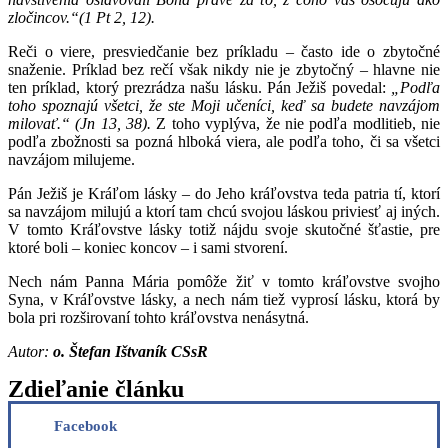
zločincov.“(1 Pt 2, 12).
Reči o viere, presviedčanie bez príkladu – často ide o zbytočné
snaženie. Príklad bez rečí však nikdy nie je zbytočný – hlavne nie
ten príklad, ktorý prezrádza našu lásku. Pán Ježiš povedal:
„Podľa
toho spoznajú všetci, že ste Moji učeníci, keď sa budete navzájom
milovať.“ (Jn 13, 38).
Z toho vyplýva, že nie podľa modlitieb, nie
podľa zbožnosti sa pozná hlboká viera, ale podľa toho, či sa všetci
navzájom milujeme.
Pán Ježiš je Kráľom lásky – do Jeho kráľovstva teda patria tí, ktorí
sa navzájom milujú a ktorí tam chcú svojou láskou priviesť aj iných.
V tomto Kráľovstve lásky totiž nájdu svoje skutočné šťastie, pre
ktoré boli – koniec koncov – i sami stvorení.
Nech nám Panna Mária pomôže žiť v tomto kráľovstve svojho
Syna, v Kráľovstve lásky, a nech nám tiež vyprosí lásku, ktorá by
bola pri rozširovaní tohto kráľovstva nenásytná.
Autor:
o. Štefan Ištvaník CSsR
Zdieľanie článku
Facebook