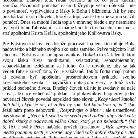
zamlčia. Povinnosť pomáhať našim blížnym je veľmi dôležitá – ide
o povinnosť, vyplývajúcu z lásky k Bohu i blížnemu. Ak by sme
prechádzali okolo človeka, ktorý sa topí, zaiste by sme sa mu snažili
pomôcť. Dnes sa mnohí ľudia topia v mravnej biede a my nesmieme
byť voči tomu ľahostajní – ak máme hoci len trocha citu, musíme sa
stať apoštolmi Krista Kráľa, apoštolmi jeho Kráľovstva lásky.
Pre Kristovo kráľovstvo dokáže pracovať iba ten, kto miluje Boha
nadovšetko a blížneho svojho ako seba samého. Práve takýchto ľudí
chce mať Kristus ako spolupracovníkov. Dokážu to však len tí, ktorí
svoju lásku živia modlitbami, sviatosťami, sebazapieraním,
sebaovládaním, zriekaním sa i toho, čo je dovolené, aby sa tak
vedeli ľahšie zriecť toho, čo je zakázané. Takíto ľudia majú potom
aj odvahu byť apoštolmi prostredníctvom príkladu svojho
kresťanského života – najväčším obhajcom viery je totiž vždy
príklad osobného života. Dnešný človek už nie je zvedavý na naše
slová, ale chce vidieť náš príklad – o plukovníkovi Paquerovi jeden
neveriaci človek povedal napríklad tieto slová:
„Keby všetci katolíci
boli takí, akým je on, už zajtra by som bol katolíkom aj ja.“
Pán
Ježiš nám preto nehovoril:
„Rozprávajte o Mne.“
, ale usmerňoval
nás slovami:
„Nech tak svieti vaše svetlo pred ľuďmi, aby videli vaše
dobré skutky a oslavovali vášho Otca, ktorý je na nebesiach.“ (Mt
5, 16).
I svätý Peter nabádal prvých kresťanov:
„Vaše správanie
medzi pohanmi nech je vzorné, aby videli vaše dobré skutky a v deň
navštívenia oslavovali Boha práve za to, z čoho vás osočujú ako