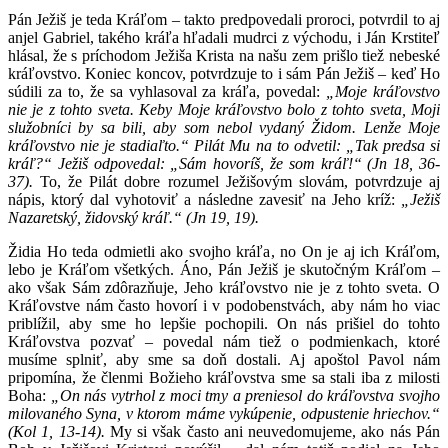
Pán Ježiš je teda Kráľom – takto predpovedali proroci, potvrdil to aj
anjel Gabriel, takého kráľa hľadali mudrci z východu, i Ján Krstiteľ
hlásal, že s príchodom Ježiša Krista na našu zem prišlo tiež nebeské
kráľovstvo. Koniec koncov, potvrdzuje to i sám Pán Ježiš – keď Ho
súdili za to, že sa vyhlasoval za kráľa, povedal:
„Moje kráľovstvo
nie je z tohto sveta. Keby Moje kráľovstvo bolo z tohto sveta, Moji
služobníci by sa bili, aby som nebol vydaný Židom. Lenže Moje
kráľovstvo nie je stadiaľto.“ Pilát Mu na to odvetil: „Tak predsa si
kráľ?“ Ježiš odpovedal: „Sám hovoríš, že som kráľ!“ (Jn 18, 36-
37).
To, že Pilát dobre rozumel Ježišovým slovám, potvrdzuje aj
nápis, ktorý dal vyhotoviť a následne zavesiť na Jeho kríž:
„Ježiš
Nazaretský, židovský kráľ.“ (Jn 19, 19).
Židia Ho teda odmietli ako svojho kráľa, no On je aj ich Kráľom,
lebo je Kráľom všetkých. Áno, Pán Ježiš je skutočným Kráľom –
ako však Sám zdôrazňuje, Jeho kráľovstvo nie je z tohto sveta. O
Kráľovstve nám často hovorí i v podobenstvách, aby nám ho viac
priblížil, aby sme ho lepšie pochopili. On nás prišiel do tohto
Kráľovstva pozvať – povedal nám tiež o podmienkach, ktoré
musíme splniť, aby sme sa doň dostali. Aj apoštol Pavol nám
pripomína, že členmi Božieho kráľovstva sme sa stali iba z milosti
Boha:
„On nás vytrhol z moci tmy a preniesol do kráľovstva svojho
milovaného Syna, v ktorom máme vykúpenie, odpustenie hriechov.“
(Kol 1, 13-14).
My si však často ani neuvedomujeme, ako nás Pán