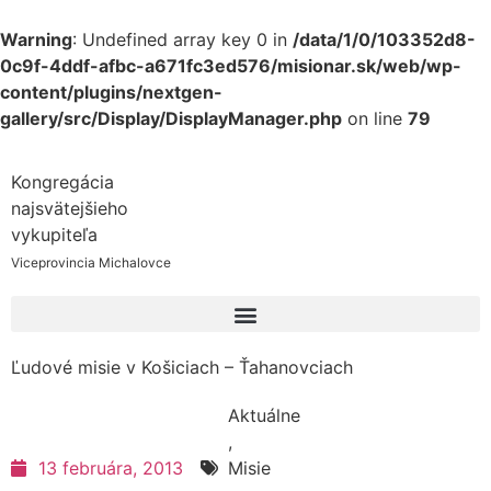
Warning
: Undefined array key 0 in
/data/1/0/103352d8-
0c9f-4ddf-afbc-a671fc3ed576/misionar.sk/web/wp-
content/plugins/nextgen-
gallery/src/Display/DisplayManager.php
on line
79
Kongregácia
najsvätejšieho
vykupiteľa
Viceprovincia Michalovce
Ľudové misie v Košiciach – Ťahanovciach
Aktuálne
,
13 februára, 2013
Misie