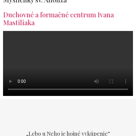
Duchovné a formačné centrum Ivana
Mastiliaka
„Lebo u Neho je hojné vykúpenie“