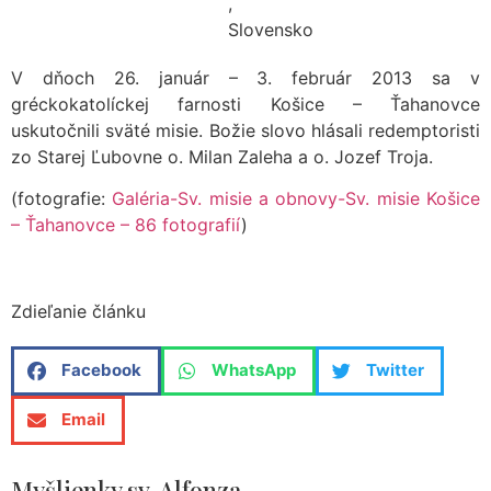
,
Slovensko
V dňoch 26. január – 3. február 2013 sa v
gréckokatolíckej farnosti Košice – Ťahanovce
uskutočnili sväté misie. Božie slovo hlásali redemptoristi
zo Starej Ľubovne o. Milan Zaleha a o. Jozef Troja.
(fotografie:
Galéria-Sv. misie a obnovy-Sv. misie Košice
– Ťahanovce – 86 fotografií
)
Zdieľanie článku
Facebook
WhatsApp
Twitter
Email
Myšlienky sv. Alfonza