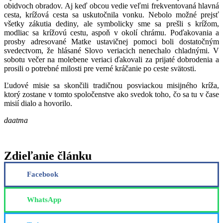
obidvoch obradov. Aj keď obcou vedie veľmi frekventovaná hlavná
cesta, krížová cesta sa uskutočnila vonku. Nebolo možné prejsť
všetky zákutia dediny, ale symbolicky sme sa prešli s krížom,
modliac sa krížovú cestu, aspoň v okolí chrámu. Poďakovania a
prosby adresované Matke ustavičnej pomoci boli dostatočným
svedectvom, že hlásané Slovo veriacich nenechalo chladnými. V
sobotu večer na molebene veriaci ďakovali za prijaté dobrodenia a
prosili o potrebné milosti pre verné kráčanie po ceste svätosti.
Ľudové misie sa skončili tradičnou posviackou misijného kríža,
ktorý zostane v tomto spoločenstve ako svedok toho, čo sa tu v čase
misií dialo a hovorilo.
daatma
Zdieľanie článku
Facebook
WhatsApp