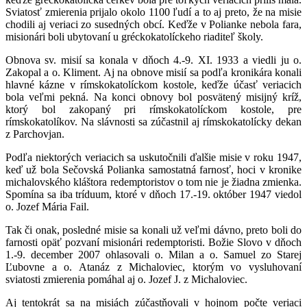
Sviatosť zmierenia prijalo okolo 1100 ľudí a to aj preto, že na misie
chodili aj veriaci zo susedných obcí. Keďže v Polianke nebola fara,
misionári boli ubytovaní u gréckokatolíckeho riaditeľ školy.
Obnova sv. misií sa konala v dňoch 4.-9. XI. 1933 a viedli ju o.
Zakopal a o. Kliment. Aj na obnove misií sa podľa kronikára konali
hlavné kázne v rímskokatolíckom kostole, keďže účasť veriacich
bola veľmi pekná. Na konci obnovy bol posvätený misijný kríž,
ktorý bol zakopaný pri rímskokatolíckom kostole, pre
rímskokatolíkov. Na slávnosti sa zúčastnil aj rímskokatolícky dekan
z Parchovjan.
Podľa niektorých veriacich sa uskutočnili ďalšie misie v roku 1947,
keď už bola Sečovská Polianka samostatná farnosť, hoci v kronike
michalovského kláštora redemptoristov o tom nie je žiadna zmienka.
Spomína sa iba tríduum, ktoré v dňoch 17.-19. október 1947 viedol
o. Jozef Mária Fail.
Tak či onak, posledné misie sa konali už veľmi dávno, preto boli do
farnosti opäť pozvaní misionári redemptoristi. Božie Slovo v dňoch
1.-9. december 2007 ohlasovali o. Milan a o. Samuel zo Starej
Ľubovne a o. Atanáz z Michaloviec, ktorým vo vysluhovaní
sviatosti zmierenia pomáhal aj o. Jozef J. z Michaloviec.
Aj tentokrát sa na misiách zúčastňovali v hojnom počte veriaci