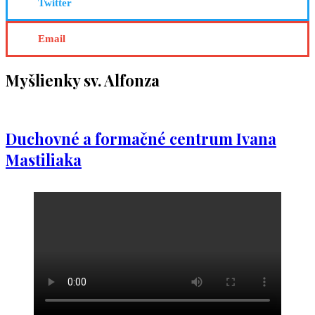
Twitter
Email
Myšlienky sv. Alfonza
Duchovné a formačné centrum Ivana
Mastiliaka