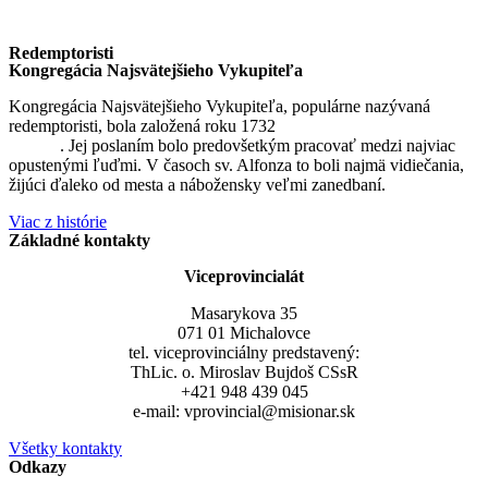
Redemptoristi
Kongregácia Najsvätejšieho Vykupiteľa
Kongregácia Najsvätejšieho Vykupiteľa, populárne nazývaná
redemptoristi, bola založená roku 1732
sv. Alfonzom Maria de
Liguori
. Jej poslaním bolo predovšetkým pracovať medzi najviac
opustenými ľuďmi. V časoch sv. Alfonza to boli najmä vidiečania,
žijúci ďaleko od mesta a nábožensky veľmi zanedbaní.
Viac z histórie
Základné kontakty
Viceprovincialát
Masarykova 35
071 01 Michalovce
tel. viceprovinciálny predstavený:
ThLic. o. Miroslav Bujdoš CSsR
+421 948 439 045
e-mail: vprovincial@misionar.sk
Všetky kontakty
Odkazy