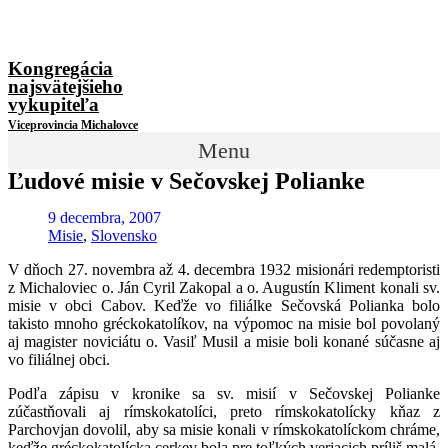
Kongregácia
najsvätejšieho
vykupiteľa
Viceprovincia Michalovce
Menu
Ľudové misie v Sečovskej Polianke
9 decembra, 2007
Misie
,
Slovensko
V dňoch 27. novembra až 4. decembra 1932 misionári redemptoristi
z Michaloviec o. Ján Cyril Zakopal a o. Augustín Kliment konali sv.
misie v obci Cabov. Keďže vo filiálke Sečovská Polianka bolo
takisto mnoho gréckokatolíkov, na výpomoc na misie bol povolaný
aj magister noviciátu o. Vasiľ Musil a misie boli konané súčasne aj
vo filiálnej obci.
Podľa zápisu v kronike sa sv. misií v Sečovskej Polianke
zúčastňovali aj rímskokatolíci, preto rímskokatolícky kňaz z
Parchovjan dovolil, aby sa misie konali v rímskokatolíckom chráme,
keďže gréckokatolícka cerkev bola pre toľkých veriacich príliš malá.