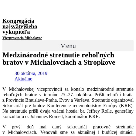
Kongregácia
najsvätejšieho
vykupiteľa
Viceprovincia Michalovce
Menu
Medzinárodné stretnutie rehoľných
bratov v Michalovciach a Stropkove
30 októbra, 2019
Aktuálne
V Michalovskej viceprovincii sa konalo medzinárodné stretnutie
rehoľných bratov v termíne 25.-27. októbra. Prišli rehoľní bratia
z Provincie Bratislava-Praha, Ľvov a Varšava. Stretnutie organizoval
Sekretariát pre bratov Konferencie redemptoristov Európy (KRE).
Na stretnutie prišli dvaja vzácni hostia: br. Jeffrey Rolle, generálny
konzultor a o. Johannes Romelt, koordinátor KRE.
V prvý deň mal daný sekretariát pracovné stretnutie
v Michalovciach. Venovali sme sa aktuálnej i budúcej situácii