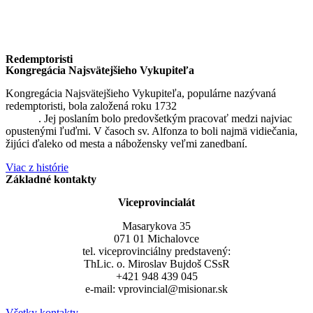
Redemptoristi
Kongregácia Najsvätejšieho Vykupiteľa
Kongregácia Najsvätejšieho Vykupiteľa, populárne nazývaná
redemptoristi, bola založená roku 1732
sv. Alfonzom Maria de
Liguori
. Jej poslaním bolo predovšetkým pracovať medzi najviac
opustenými ľuďmi. V časoch sv. Alfonza to boli najmä vidiečania,
žijúci ďaleko od mesta a nábožensky veľmi zanedbaní.
Viac z histórie
Základné kontakty
Viceprovincialát
Masarykova 35
071 01 Michalovce
tel. viceprovinciálny predstavený:
ThLic. o. Miroslav Bujdoš CSsR
+421 948 439 045
e-mail: vprovincial@misionar.sk
Všetky kontakty