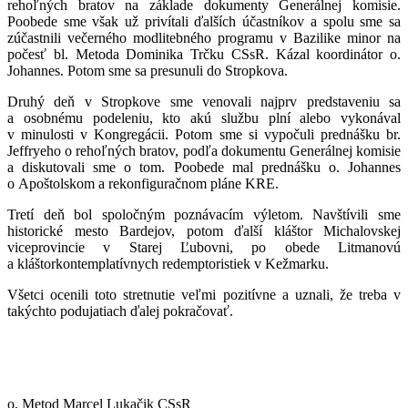
rehoľných bratov na základe dokumenty Generálnej komisie.
Poobede sme však už privítali ďalších účastníkov a spolu sme sa
zúčastnili večerného modlitebného programu v Bazilike minor na
počesť bl. Metoda Dominika Trčku CSsR. Kázal koordinátor o.
Johannes. Potom sme sa presunuli do Stropkova.
Druhý deň v Stropkove sme venovali najprv predstaveniu sa
a osobnému podeleniu, kto akú službu plní alebo vykonával
v minulosti v Kongregácii. Potom sme si vypočuli prednášku br.
Jeffryeho o rehoľných bratov, podľa dokumentu Generálnej komisie
a diskutovali sme o tom. Poobede mal prednášku o. Johannes
o Apoštolskom a rekonfiguračnom pláne KRE.
Tretí deň bol spoločným poznávacím výletom. Navštívili sme
historické mesto Bardejov, potom ďalší kláštor Michalovskej
viceprovincie v Starej Ľubovni, po obede Litmanovú
a kláštorkontemplatívnych redemptoristiek v Kežmarku.
Všetci ocenili toto stretnutie veľmi pozitívne a uznali, že treba v
takýchto podujatiach ďalej pokračovať.
o. Metod Marcel Lukačik CSsR