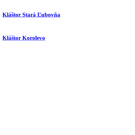
Kláštor Stará Ľubovňa
Kláštor Korolevo