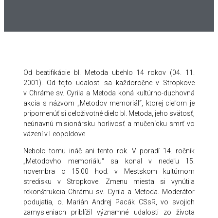
Od beatifikácie bl. Metoda ubehlo 14 rokov (04. 11.
2001). Od tejto udalosti sa každoročne v Stropkove
v Chráme sv. Cyrila a Metoda koná kultúrno-duchovná
akcia s názvom „Metodov memoriál“, ktorej cieľom je
pripomenúť si celoživotné dielo bl. Metoda, jeho svätosť,
neúnavnú misionársku horlivosť a mučenícku smrť vo
väzení v Leopoldove.
Nebolo tomu ináč ani tento rok. V poradí 14. ročník
„Metodovho memoriálu“ sa konal v nedeľu 15.
novembra o 15.00 hod. v Mestskom kultúrnom
stredisku v Stropkove. Zmenu miesta si vynútila
rekonštrukcia Chrámu sv. Cyrila a Metoda. Moderátor
podujatia, o. Marián Andrej Pacák CSsR, vo svojich
zamysleniach priblížil významné udalosti zo života