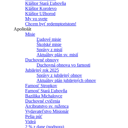
Kláštor Stará Ľubovňa
Kláštor Korolevo
Kláštor Užhorod
My vo svete
Chcem byť redemptoristom!
Apoštolát
Misie
Ľudové misie
Školské misie
Správy z misií
Aktuálny plán sv. misií
Duchovné obnovy
Duchovná obnova vo farnosti
Jubilejný rok 2025
Správy z jubilejný obnov
Aktuálny plán jubilejných obnov
Farnosť Stropkov
Farnosť Stará Ľubovňa
Bazilika Michalovce
Duchovné cvičenia
Arcibratstvo sv. ruženca
Vydavateľstvo Misionár
Pešia púť
Videá
2 % z dane (podpora)