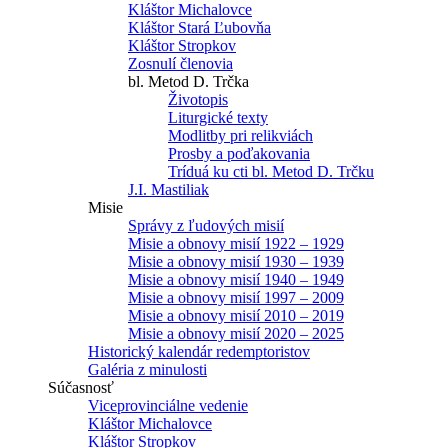
Kláštor Michalovce
Kláštor Stará Ľubovňa
Kláštor Stropkov
Zosnulí členovia
bl. Metod D. Trčka
Životopis
Liturgické texty
Modlitby pri relikviách
Prosby a poďakovania
Tríduá ku cti bl. Metod D. Trčku
J.I. Mastiliak
Misie
Správy z ľudových misií
Misie a obnovy misií 1922 – 1929
Misie a obnovy misií 1930 – 1939
Misie a obnovy misií 1940 – 1949
Misie a obnovy misií 1997 – 2009
Misie a obnovy misií 2010 – 2019
Misie a obnovy misií 2020 – 2025
Historický kalendár redemptoristov
Galéria z minulosti
Súčasnosť
Viceprovinciálne vedenie
Kláštor Michalovce
Kláštor Stropkov