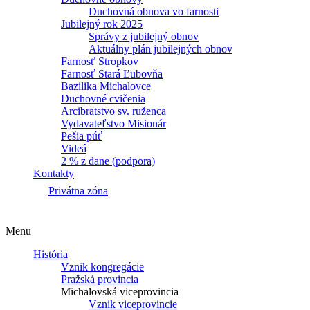
Duchovná obnova vo farnosti
Jubilejný rok 2025
Správy z jubilejný obnov
Aktuálny plán jubilejných obnov
Farnosť Stropkov
Farnosť Stará Ľubovňa
Bazilika Michalovce
Duchovné cvičenia
Arcibratstvo sv. ruženca
Vydavateľstvo Misionár
Pešia púť
Videá
2 % z dane (podpora)
Kontakty
Privátna zóna
Menu
História
Vznik kongregácie
Pražská provincia
Michalovská viceprovincia
Vznik viceprovincie