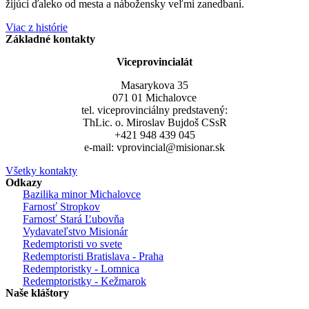
žijúci ďaleko od mesta a nábožensky veľmi zanedbaní.
Viac z histórie
Základné kontakty
Viceprovincialát
Masarykova 35
071 01 Michalovce
tel. viceprovinciálny predstavený:
ThLic. o. Miroslav Bujdoš CSsR
+421 948 439 045
e-mail: vprovincial@misionar.sk
Všetky kontakty
Odkazy
Bazilika minor Michalovce
Farnosť Stropkov
Farnosť Stará Ľubovňa
Vydavateľstvo Misionár
Redemptoristi vo svete
Redemptoristi Bratislava - Praha
Redemptoristky - Lomnica
Redemptoristky - Kežmarok
Naše kláštory