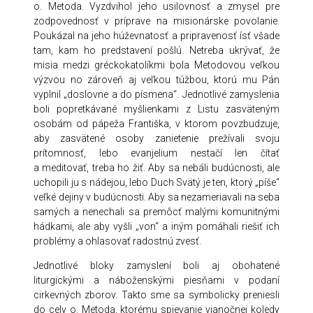
o. Metoda. Vyzdvihol jeho usilovnosť a zmysel pre
zodpovednosť v príprave na misionárske povolanie.
Poukázal na jeho húževnatosť a pripravenosť ísť všade
tam, kam ho predstavení pošlú. Netreba ukrývať, že
misia medzi gréckokatolíkmi bola Metodovou veľkou
výzvou no zároveň aj veľkou túžbou, ktorú mu Pán
vyplnil „doslovne a do písmena“. Jednotlivé zamyslenia
boli popretkávané myšlienkami z Listu zasväteným
osobám od pápeža Františka, v ktorom povzbudzuje,
aby zasvätené osoby zanietenie prežívali svoju
prítomnosť, lebo evanjelium nestačí len čítať
a meditovať, treba ho žiť. Aby sa nebáli budúcnosti, ale
uchopili ju s nádejou, lebo Duch Svätý je ten, ktorý „píše“
veľké dejiny v budúcnosti. Aby sa nezameriavali na seba
samých a nenechali sa premôcť malými komunitnými
hádkami, ale aby vyšli „von“ a iným pomáhali riešiť ich
problémy a ohlasovať radostnú zvesť.
Jednotlivé bloky zamyslení boli aj obohatené
liturgickými a náboženskými piesňami v podaní
cirkevných zborov. Takto sme sa symbolicky preniesli
do cely o. Metoda, ktorému spievanie vianočnej koledy