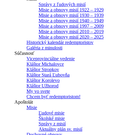
Správy z ľudových misií
Misie a obnovy misií 1922 – 1929
Misie a obnovy misií 1930 – 1939
Misie a obnovy misií 1940 – 1949
Misie a obnovy misií 1997 – 2009
Misie a obnovy misií 2010 – 2019
Misie a obnovy misií 2020 – 2025
Historický kalendár redemptoristov
Galéria z minulosti
Súčasnosť
Viceprovinciálne vedenie
Kláštor Michalovce
Kláštor Stropkov
Kláštor Stará Ľubovňa
Kláštor Korolevo
Kláštor Užhorod
My vo svete
Chcem byť redemptoristom!
Apoštolát
Misie
Ľudové misie
Školské misie
Správy z misií
Aktuálny plán sv. misií
Duchovné obnovy