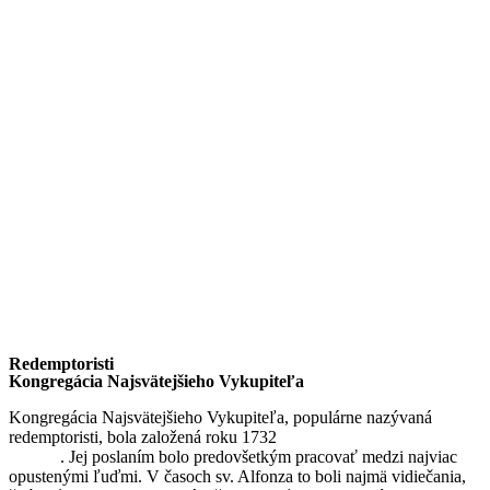
Redemptoristi
Kongregácia Najsvätejšieho Vykupiteľa
Kongregácia Najsvätejšieho Vykupiteľa, populárne nazývaná
redemptoristi, bola založená roku 1732
sv. Alfonzom Maria de
Liguori
. Jej poslaním bolo predovšetkým pracovať medzi najviac
opustenými ľuďmi. V časoch sv. Alfonza to boli najmä vidiečania,