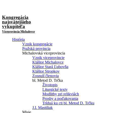
Kongregácia
najsvätejšieho
vykupiteľa
Viceprovincia Michalovce
História
Vznik kongregácie
Pražská provincia
Michalovská viceprovincia
Vznik viceprovincie
Kláštor Michalovce
Kláštor Stará Ľubovňa
Kláštor Stropkov
Zosnulí členovia
bl. Metod D. Trčka
Životopis
Liturgické texty
Modlitby pri relikviách
Prosby a poďakovania
Tríduá ku cti bl. Metod D. Trčku
J.I. Mastiliak
Misie