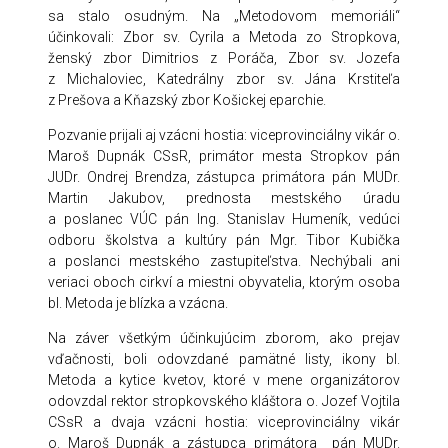
sa stalo osudným. Na „Metodovom memoriáli“
účinkovali: Zbor sv. Cyrila a Metoda zo Stropkova,
ženský zbor Dimitrios z Poráča, Zbor sv. Jozefa
z Michaloviec, Katedrálny zbor sv. Jána Krstiteľa
z Prešova a Kňazský zbor Košickej eparchie.
Pozvanie prijali aj vzácni hostia: viceprovinciálny vikár o.
Maroš Dupnák CSsR, primátor mesta Stropkov pán
JUDr. Ondrej Brendza, zástupca primátora pán MUDr.
Martin Jakubov, prednosta mestského úradu
a poslanec VÚC pán Ing. Stanislav Humeník, vedúci
odboru školstva a kultúry pán Mgr. Tibor Kubička
a poslanci mestského zastupiteľstva. Nechýbali ani
veriaci oboch cirkví a miestni obyvatelia, ktorým osoba
bl. Metoda je blízka a vzácna.
Na záver všetkým účinkujúcim zborom, ako prejav
vďačnosti, boli odovzdané pamätné listy, ikony bl.
Metoda a kytice kvetov, ktoré v mene organizátorov
odovzdal rektor stropkovského kláštora o. Jozef Vojtila
CSsR a dvaja vzácni hostia: viceprovinciálny vikár
o. Maroš Dupnák a zástupca primátora pán MUDr.