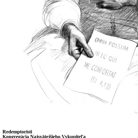
Redemptoristi
Kongregácia Najsvätejšieho Vykupiteľa