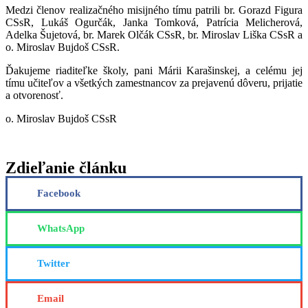
Medzi členov realizačného misijného tímu patrili br. Gorazd Figura
CSsR, Lukáš Ogurčák, Janka Tomková, Patrícia Melicherová,
Adelka Šujetová, br. Marek Olčák CSsR, br. Miroslav Liška CSsR a
o. Miroslav Bujdoš CSsR.
Ďakujeme riaditeľke školy, pani Márii Karašinskej, a celému jej
tímu učiteľov a všetkých zamestnancov za prejavenú dôveru, prijatie
a otvorenosť.
o. Miroslav Bujdoš CSsR
Zdieľanie článku
Facebook
WhatsApp
Twitter
Email