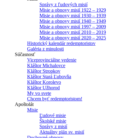
Správy z ľudových misií
Misie a obnovy misií 1922 – 1929
Misie a obnovy misií 1930 – 1939
Misie a obnovy misií 1940 – 1949
Misie a obnovy misií 1997 – 2009
Misie a obnovy misií 2010 – 2019
Misie a obnovy misií 2020 – 2025
Historický kalendár redemptoristov
Galéria z minulosti
Súčasnosť
Viceprovinciálne vedenie
Kláštor Michalovce
Kláštor Stropkov
Kláštor Stará Ľubovňa
Kláštor Korolevo
Kláštor Užhorod
My vo svete
Chcem byť redemptoristom!
Apoštolát
Misie
Ľudové misie
Školské misie
Správy z misií
Aktuálny plán sv. misií
Duchovné obnovy