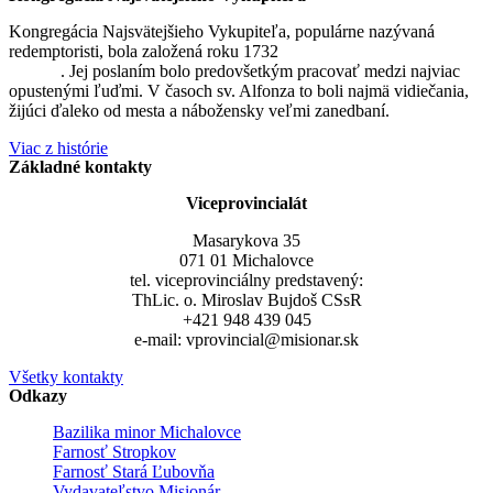
Kongregácia Najsvätejšieho Vykupiteľa, populárne nazývaná
redemptoristi, bola založená roku 1732
sv. Alfonzom Maria de
Liguori
. Jej poslaním bolo predovšetkým pracovať medzi najviac
opustenými ľuďmi. V časoch sv. Alfonza to boli najmä vidiečania,
žijúci ďaleko od mesta a nábožensky veľmi zanedbaní.
Viac z histórie
Základné kontakty
Viceprovincialát
Masarykova 35
071 01 Michalovce
tel. viceprovinciálny predstavený:
ThLic. o. Miroslav Bujdoš CSsR
+421 948 439 045
e-mail: vprovincial@misionar.sk
Všetky kontakty
Odkazy
Bazilika minor Michalovce
Farnosť Stropkov
Farnosť Stará Ľubovňa
Vydavateľstvo Misionár