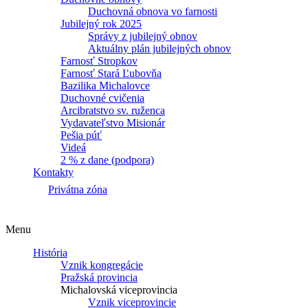
Duchovná obnova vo farnosti
Jubilejný rok 2025
Správy z jubilejný obnov
Aktuálny plán jubilejných obnov
Farnosť Stropkov
Farnosť Stará Ľubovňa
Bazilika Michalovce
Duchovné cvičenia
Arcibratstvo sv. ruženca
Vydavateľstvo Misionár
Pešia púť
Videá
2 % z dane (podpora)
Kontakty
Privátna zóna
Menu
História
Vznik kongregácie
Pražská provincia
Michalovská viceprovincia
Vznik viceprovincie