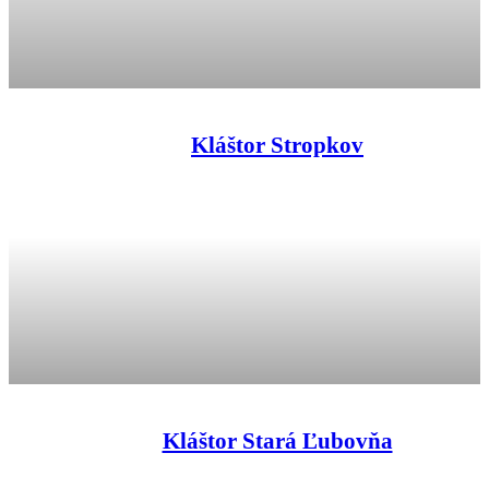
Kláštor Stropkov
Kláštor Stará Ľubovňa