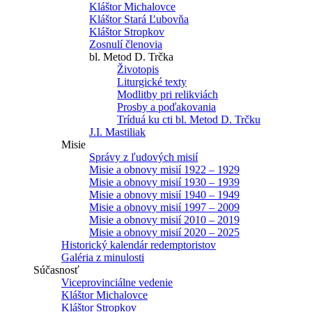
Kláštor Michalovce
Kláštor Stará Ľubovňa
Kláštor Stropkov
Zosnulí členovia
bl. Metod D. Trčka
Životopis
Liturgické texty
Modlitby pri relikviách
Prosby a poďakovania
Tríduá ku cti bl. Metod D. Trčku
J.I. Mastiliak
Misie
Správy z ľudových misií
Misie a obnovy misií 1922 – 1929
Misie a obnovy misií 1930 – 1939
Misie a obnovy misií 1940 – 1949
Misie a obnovy misií 1997 – 2009
Misie a obnovy misií 2010 – 2019
Misie a obnovy misií 2020 – 2025
Historický kalendár redemptoristov
Galéria z minulosti
Súčasnosť
Viceprovinciálne vedenie
Kláštor Michalovce
Kláštor Stropkov