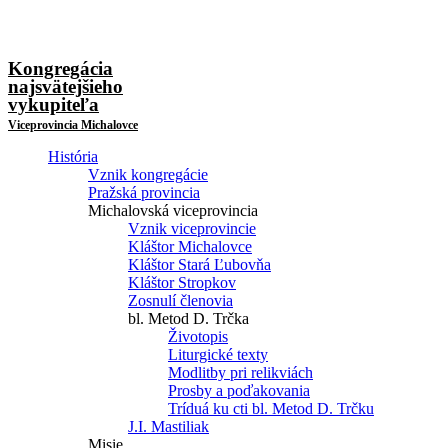
Kongregácia
najsvätejšieho
vykupiteľa
Viceprovincia Michalovce
História
Vznik kongregácie
Pražská provincia
Michalovská viceprovincia
Vznik viceprovincie
Kláštor Michalovce
Kláštor Stará Ľubovňa
Kláštor Stropkov
Zosnulí členovia
bl. Metod D. Trčka
Životopis
Liturgické texty
Modlitby pri relikviách
Prosby a poďakovania
Tríduá ku cti bl. Metod D. Trčku
J.I. Mastiliak
Misie