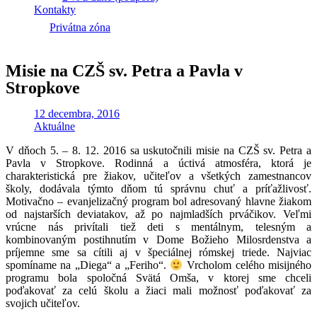
Kontakty
Privátna zóna
Misie na CZŠ sv. Petra a Pavla v
Stropkove
12 decembra, 2016
Aktuálne
V dňoch 5. – 8. 12. 2016 sa uskutočnili misie na CZŠ sv. Petra a
Pavla v Stropkove. Rodinná a úctivá atmosféra, ktorá je
charakteristická pre žiakov, učiteľov a všetkých zamestnancov
školy, dodávala týmto dňom tú správnu chuť a príťažlivosť.
Motivačno – evanjelizačný program bol adresovaný hlavne žiakom
od najstarších deviatakov, až po najmladších prváčikov. Veľmi
vrúcne nás privítali tiež deti s mentálnym, telesným a
kombinovaným postihnutím v Dome Božieho Milosrdenstva a
príjemne sme sa cítili aj v špeciálnej rómskej triede. Najviac
spomíname na „Diega“ a „Feriho“.
Vrcholom celého misijného
programu bola spoločná Svätá Omša, v ktorej sme chceli
poďakovať za celú školu a žiaci mali možnosť poďakovať za
svojich učiteľov.