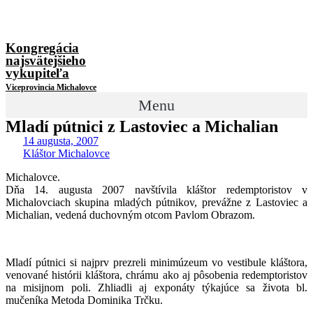
Kongregácia
najsvätejšieho
vykupiteľa
Viceprovincia Michalovce
Menu
Mladí pútnici z Lastoviec a Michalian
14 augusta, 2007
Kláštor Michalovce
Michalovce.
Dňa 14. augusta 2007 navštívila kláštor redemptoristov v
Michalovciach skupina mladých pútnikov, prevážne z Lastoviec a
Michalian, vedená duchovným otcom Pavlom Obrazom.
Mladí pútnici si najprv prezreli minimúzeum vo vestibule kláštora,
venované histórii kláštora, chrámu ako aj pôsobenia redemptoristov
na misijnom poli. Zhliadli aj exponáty týkajúce sa života bl.
mučeníka Metoda Dominika Trčku.