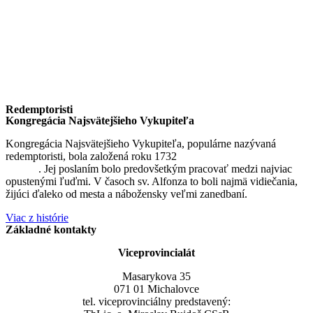
Redemptoristi
Kongregácia Najsvätejšieho Vykupiteľa
Kongregácia Najsvätejšieho Vykupiteľa, populárne nazývaná
redemptoristi, bola založená roku 1732
sv. Alfonzom Maria de
Liguori
. Jej poslaním bolo predovšetkým pracovať medzi najviac
opustenými ľuďmi. V časoch sv. Alfonza to boli najmä vidiečania,
žijúci ďaleko od mesta a nábožensky veľmi zanedbaní.
Viac z histórie
Základné kontakty
Viceprovincialát
Masarykova 35
071 01 Michalovce
tel. viceprovinciálny predstavený: