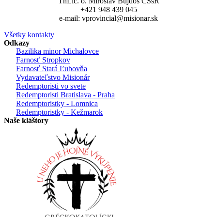
ThLic. o. Miroslav Bujdoš CSsR
+421 948 439 045
e-mail: vprovincial@misionar.sk
Všetky kontakty
Odkazy
Bazilika minor Michalovce
Farnosť Stropkov
Farnosť Stará Ľubovňa
Vydavateľstvo Misionár
Redemptoristi vo svete
Redemptoristi Bratislava - Praha
Redemptoristky - Lomnica
Redemptoristky - Kežmarok
Naše kláštory