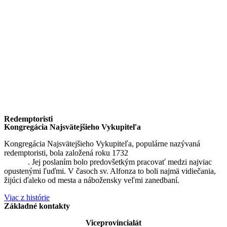
Redemptoristi
Kongregácia Najsvätejšieho Vykupiteľa
Kongregácia Najsvätejšieho Vykupiteľa, populárne nazývaná
redemptoristi, bola založená roku 1732
sv. Alfonzom Maria de
Liguori
. Jej poslaním bolo predovšetkým pracovať medzi najviac
opustenými ľuďmi. V časoch sv. Alfonza to boli najmä vidiečania,
žijúci ďaleko od mesta a nábožensky veľmi zanedbaní.
Viac z histórie
Základné kontakty
Viceprovincialát