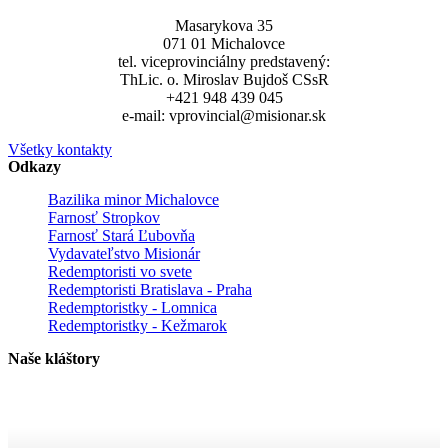
Masarykova 35
071 01 Michalovce
tel. viceprovinciálny predstavený:
ThLic. o. Miroslav Bujdoš CSsR
+421 948 439 045
e-mail: vprovincial@misionar.sk
Všetky kontakty
Odkazy
Bazilika minor Michalovce
Farnosť Stropkov
Farnosť Stará Ľubovňa
Vydavateľstvo Misionár
Redemptoristi vo svete
Redemptoristi Bratislava - Praha
Redemptoristky - Lomnica
Redemptoristky - Kežmarok
Naše kláštory