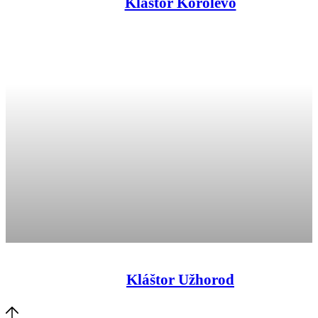
Kláštor Korolevo
Kláštor Užhorod