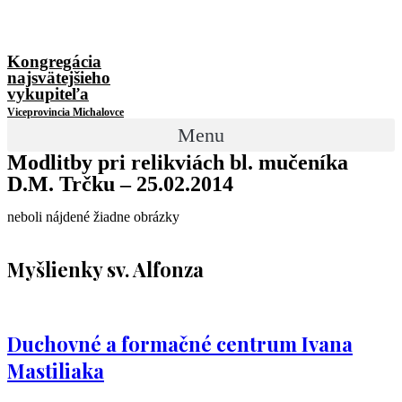
Kongregácia
najsvätejšieho
vykupiteľa
Viceprovincia Michalovce
Menu
Modlitby pri relikviách bl. mučeníka
D.M. Trčku – 25.02.2014
neboli nájdené žiadne obrázky
Myšlienky sv. Alfonza
Duchovné a formačné centrum Ivana
Mastiliaka