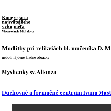
Kongregácia
najsvätejšieho
vykupiteľa
Viceprovincia Michalovce
Modlitby pri relikviách bl. mučeníka D. M.
neboli nájdené žiadne obrázky
Myšlienky sv. Alfonza
Duchovné a formačné centrum Ivana Mast