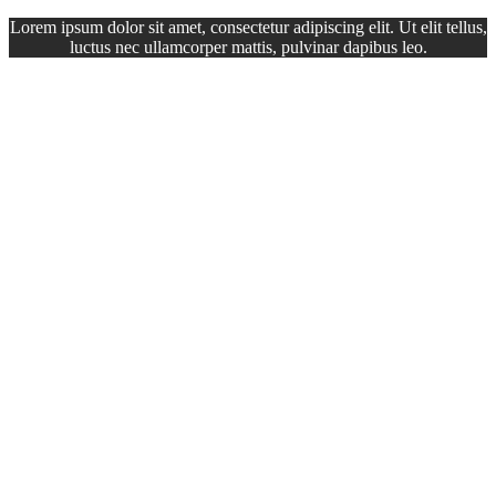
Lorem ipsum dolor sit amet, consectetur adipiscing elit. Ut elit tellus,
luctus nec ullamcorper mattis, pulvinar dapibus leo.