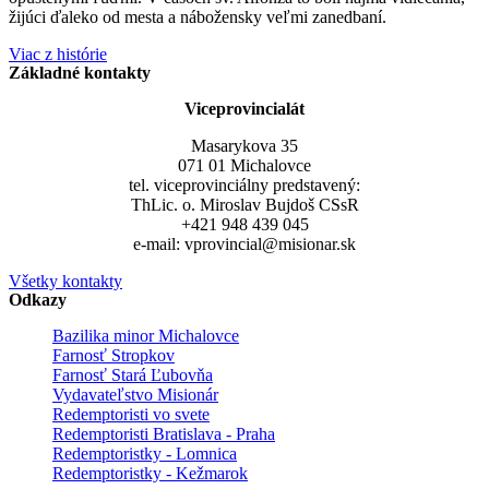
žijúci ďaleko od mesta a nábožensky veľmi zanedbaní.
Viac z histórie
Základné kontakty
Viceprovincialát
Masarykova 35
071 01 Michalovce
tel. viceprovinciálny predstavený:
ThLic. o. Miroslav Bujdoš CSsR
+421 948 439 045
e-mail: vprovincial@misionar.sk
Všetky kontakty
Odkazy
Bazilika minor Michalovce
Farnosť Stropkov
Farnosť Stará Ľubovňa
Vydavateľstvo Misionár
Redemptoristi vo svete
Redemptoristi Bratislava - Praha
Redemptoristky - Lomnica
Redemptoristky - Kežmarok