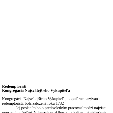
Redemptoristi
Kongregácia Najsvätejšieho Vykupiteľa
Kongregácia Najsvätejšieho Vykupiteľa, populárne nazývaná
redemptoristi, bola založená roku 1732
sv. Alfonzom Maria de
Liguori
. Jej poslaním bolo predovšetkým pracovať medzi najviac
opustenými ľuďmi. V časoch sv. Alfonza to boli najmä vidiečania,