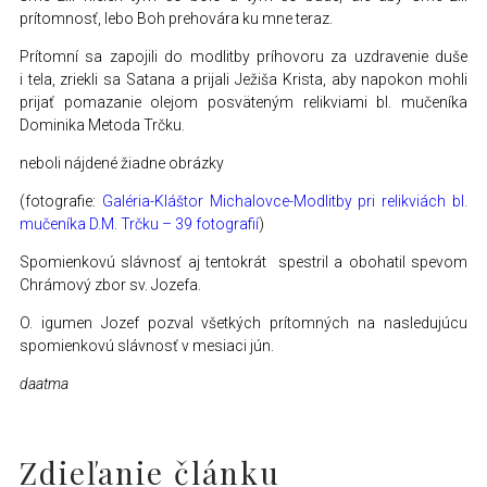
prítomnosť, lebo Boh prehovára ku mne teraz.
Prítomní sa zapojili do modlitby príhovoru za uzdravenie duše
i tela, zriekli sa Satana a prijali Ježiša Krista, aby napokon mohli
prijať pomazanie olejom posväteným relikviami bl. mučeníka
Dominika Metoda Trčku.
neboli nájdené žiadne obrázky
(fotografie:
Galéria-Kláštor Michalovce-Modlitby pri relikviách bl.
mučeníka D.M. Trčku – 39 fotografií
)
Spomienkovú slávnosť aj tentokrát spestril a obohatil spevom
Chrámový zbor sv. Jozefa.
O. igumen Jozef pozval všetkých prítomných na nasledujúcu
spomienkovú slávnosť v mesiaci jún.
daatma
Zdieľanie článku