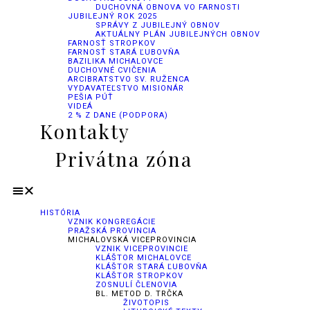
DUCHOVNÁ OBNOVA VO FARNOSTI
JUBILEJNÝ ROK 2025
SPRÁVY Z JUBILEJNÝ OBNOV
AKTUÁLNY PLÁN JUBILEJNÝCH OBNOV
FARNOSŤ STROPKOV
FARNOSŤ STARÁ ĽUBOVŇA
BAZILIKA MICHALOVCE
DUCHOVNÉ CVIČENIA
ARCIBRATSTVO SV. RUŽENCA
VYDAVATEĽSTVO MISIONÁR
PEŠIA PÚŤ
VIDEÁ
2 % Z DANE (PODPORA)
Kontakty
Privátna zóna
HISTÓRIA
VZNIK KONGREGÁCIE
PRAŽSKÁ PROVINCIA
MICHALOVSKÁ VICEPROVINCIA
VZNIK VICEPROVINCIE
KLÁŠTOR MICHALOVCE
KLÁŠTOR STARÁ ĽUBOVŇA
KLÁŠTOR STROPKOV
ZOSNULÍ ČLENOVIA
BL. METOD D. TRČKA
ŽIVOTOPIS