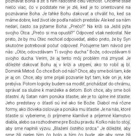
poznávať Boha a žiť s ním radostne celú večnosť. Chceme stále
niečo viac, čo v podstate nie je zlé, keď je to orientované na
poznávanie Boha. Je ľahké Bohu ďakovať a chváliť ho, keď sa
máme dobre, keď život ide podľa našich predstáv. Ale keď sa nám
nedarí, často sa pýtame Boha: „Prečo?“ Na kríži sa Ježiš pýta
svojho Otca: „Prečo si ma opustil?“ Odpoveď však nedostal. Nie
preto, že by mu Otec nechcel odpovedať, alebo preto, že by Syn
skutočne potreboval počuť odpoveď. Počujeme tam návod pre
nás: „Otče, odovzdávam Ti svojho ducha.“ Bože, odovzdávam ti
svojho ducha. Verím, že aj tento môj problém má zmysel. Je
dôležité ďakovať Bohu aj v kríži a utrpení, ako to robil aj bl.
Dominik Metod. Čo chce Boh od nás? Chce, aby sme boli tam, kde
je aj on. Chce, aby sme prijali pozvanie byť tam, kde on je, kde
prebýva. Potom logicky budem sa modliť, prichádzať do chrámu,
správať sa slušne k manželke a deťom. Boh chce, aby sme boli
šťastní. Aj Satan nám ponúka šťastie, ale je to úplne iné šťastie.
Jeho predstavy o šťastí sú iné ako tie Božie. Diabol má rôzne
formy, ako človeka oslovuje a ponúka mu šťastie. Je na nás, ktoré
šťastie si vyberieme, či príjmeme klamlivé a príjemné klamstvo
diabla, alebo sa rozhodneme pre Božiu pravdu. Koľko nás to stojí,
aby sme naplnili výzvu: „Blažení čistého srdca.“ Je dôležité, aby
sme žili nielen tým čo bolo a tým čo bude, ale aby sme žili