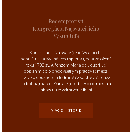
Redemptoristi
Kongregácia Najsvätejšieho
Vykupiteľa
Kongregácia Najsvätejšieho Vykupiteľa,
populárne nazývaná redemptoristi, bola založená
roku 1732
sv. Alfonzom Maria de Liguori
. Jej
poslaním bolo predovšetkým pracovať medzi
najviac opustenými ľuďmi. V časoch sv. Alfonza
to boli najmä vidiečania, žijúci ďaleko od mesta a
nábožensky veľmi zanedbaní.
VIAC Z HISTÓRIE