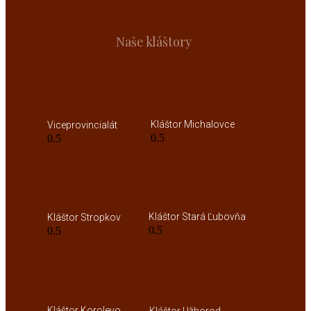
Naše kláštory
Kláštor Michalovce
Viceprovincialát
Kláštor Stará Ľubovňa
Kláštor Stropkov
Kláštor Korolevo
Kláštor Užhorod