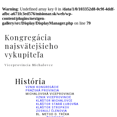
Warning
: Undefined array key 0 in
/data/1/0/103352d8-0c9f-4ddf-
afbc-a671fc3ed576/misionar.sk/web/wp-
content/plugins/nextgen-
gallery/src/Display/DisplayManager.php
on line
79
Kongregácia
najsvätejšieho
vykupiteľa
Viceprovincia Michalovce
História
VZNIK KONGREGÁCIE
PRAŽSKÁ PROVINCIA
MICHALOVSKÁ VICEPROVINCIA
VZNIK VICEPROVINCIE
KLÁŠTOR MICHALOVCE
KLÁŠTOR STARÁ ĽUBOVŇA
KLÁŠTOR STROPKOV
ZOSNULÍ ČLENOVIA
BL. METOD D. TRČKA