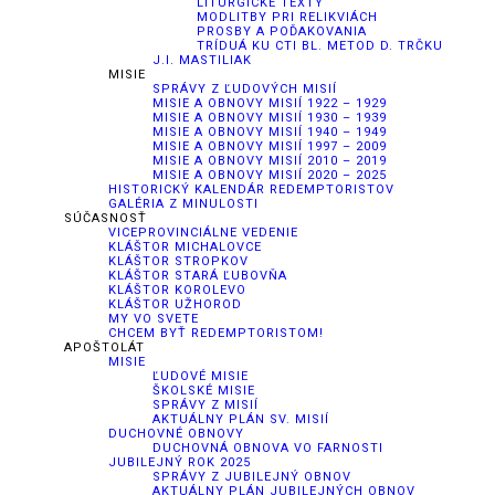
LITURGICKÉ TEXTY
MODLITBY PRI RELIKVIÁCH
PROSBY A POĎAKOVANIA
TRÍDUÁ KU CTI BL. METOD D. TRČKU
J.I. MASTILIAK
MISIE
SPRÁVY Z ĽUDOVÝCH MISIÍ
MISIE A OBNOVY MISIÍ 1922 – 1929
MISIE A OBNOVY MISIÍ 1930 – 1939
MISIE A OBNOVY MISIÍ 1940 – 1949
MISIE A OBNOVY MISIÍ 1997 – 2009
MISIE A OBNOVY MISIÍ 2010 – 2019
MISIE A OBNOVY MISIÍ 2020 – 2025
HISTORICKÝ KALENDÁR REDEMPTORISTOV
GALÉRIA Z MINULOSTI
SÚČASNOSŤ
VICEPROVINCIÁLNE VEDENIE
KLÁŠTOR MICHALOVCE
KLÁŠTOR STROPKOV
KLÁŠTOR STARÁ ĽUBOVŇA
KLÁŠTOR KOROLEVO
KLÁŠTOR UŽHOROD
MY VO SVETE
CHCEM BYŤ REDEMPTORISTOM!
APOŠTOLÁT
MISIE
ĽUDOVÉ MISIE
ŠKOLSKÉ MISIE
SPRÁVY Z MISIÍ
AKTUÁLNY PLÁN SV. MISIÍ
DUCHOVNÉ OBNOVY
DUCHOVNÁ OBNOVA VO FARNOSTI
JUBILEJNÝ ROK 2025
SPRÁVY Z JUBILEJNÝ OBNOV
AKTUÁLNY PLÁN JUBILEJNÝCH OBNOV