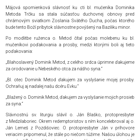
Májová spomienková slávnosť ku cti bl. mučeníka Dominika
Metoda Trčku sa stala súčasťou duchovnej obnovy pred
chrámovým sviatkom Zoslania Svätého Ducha, počas ktorého
bude tento Boží príbytok slávnostne povýšený na Baziliku minor.
Po modlitbe ruženca o. Metod čítal počas molebenu ku bl.
mučeníkovi poďakovania a prosby, medzi ktorými boli aj tieto
poďakovania:
„Blahoslavený Dominik Metod, z celého srdca úprimne ďakujeme
za orodovanie u Nebeského otca za nášho syna.“
„Bl. otec Dominik Metod ďakujem za vyslyšanie mojej prosby.
Ochraňuj aj naďalej našu dcéru Evku.“
„Blažený o. Dominik Metod, ďakujem za vyslyšanie mojich prosieb
za syna.“
Slávnostnú sv. liturgiu slávil o. Ján Blaško, protopresbyter
z Medzilaboriec. Okrem redemptoristov s ním koncelebroval aj o.
Ján Lemeš z Pozdišoviec. O. protopresbyter Ján v príhovore
veriacim pripomenul, že stále po niečom túžime. Našou úlohou je