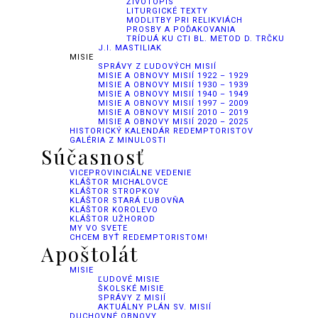
ŽIVOTOPIS
LITURGICKÉ TEXTY
MODLITBY PRI RELIKVIÁCH
PROSBY A POĎAKOVANIA
TRÍDUÁ KU CTI BL. METOD D. TRČKU
J.I. MASTILIAK
MISIE
SPRÁVY Z ĽUDOVÝCH MISIÍ
MISIE A OBNOVY MISIÍ 1922 – 1929
MISIE A OBNOVY MISIÍ 1930 – 1939
MISIE A OBNOVY MISIÍ 1940 – 1949
MISIE A OBNOVY MISIÍ 1997 – 2009
MISIE A OBNOVY MISIÍ 2010 – 2019
MISIE A OBNOVY MISIÍ 2020 – 2025
HISTORICKÝ KALENDÁR REDEMPTORISTOV
GALÉRIA Z MINULOSTI
Súčasnosť
VICEPROVINCIÁLNE VEDENIE
KLÁŠTOR MICHALOVCE
KLÁŠTOR STROPKOV
KLÁŠTOR STARÁ ĽUBOVŇA
KLÁŠTOR KOROLEVO
KLÁŠTOR UŽHOROD
MY VO SVETE
CHCEM BYŤ REDEMPTORISTOM!
Apoštolát
MISIE
ĽUDOVÉ MISIE
ŠKOLSKÉ MISIE
SPRÁVY Z MISIÍ
AKTUÁLNY PLÁN SV. MISIÍ
DUCHOVNÉ OBNOVY