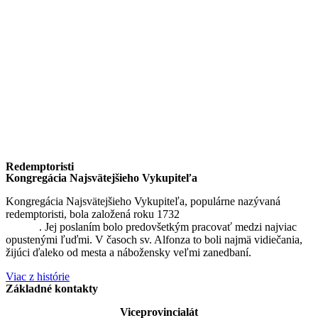
Redemptoristi
Kongregácia Najsvätejšieho Vykupiteľa
Kongregácia Najsvätejšieho Vykupiteľa, populárne nazývaná
redemptoristi, bola založená roku 1732
sv. Alfonzom Maria de
Liguori
. Jej poslaním bolo predovšetkým pracovať medzi najviac
opustenými ľuďmi. V časoch sv. Alfonza to boli najmä vidiečania,
žijúci ďaleko od mesta a nábožensky veľmi zanedbaní.
Viac z histórie
Základné kontakty
Viceprovincialát