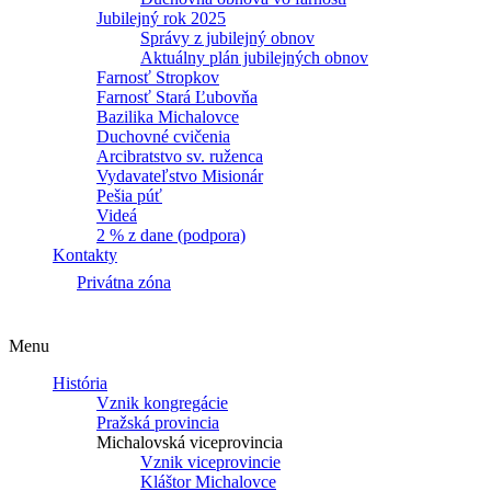
Jubilejný rok 2025
Správy z jubilejný obnov
Aktuálny plán jubilejných obnov
Farnosť Stropkov
Farnosť Stará Ľubovňa
Bazilika Michalovce
Duchovné cvičenia
Arcibratstvo sv. ruženca
Vydavateľstvo Misionár
Pešia púť
Videá
2 % z dane (podpora)
Kontakty
Privátna zóna
Menu
História
Vznik kongregácie
Pražská provincia
Michalovská viceprovincia
Vznik viceprovincie
Kláštor Michalovce