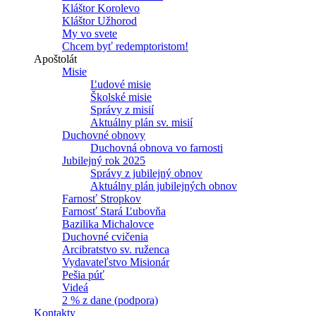
Kláštor Korolevo
Kláštor Užhorod
My vo svete
Chcem byť redemptoristom!
Apoštolát
Misie
Ľudové misie
Školské misie
Správy z misií
Aktuálny plán sv. misií
Duchovné obnovy
Duchovná obnova vo farnosti
Jubilejný rok 2025
Správy z jubilejný obnov
Aktuálny plán jubilejných obnov
Farnosť Stropkov
Farnosť Stará Ľubovňa
Bazilika Michalovce
Duchovné cvičenia
Arcibratstvo sv. ruženca
Vydavateľstvo Misionár
Pešia púť
Videá
2 % z dane (podpora)
Kontakty