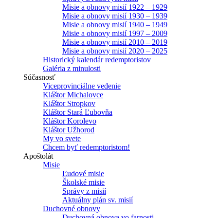
Misie a obnovy misií 1922 – 1929
Misie a obnovy misií 1930 – 1939
Misie a obnovy misií 1940 – 1949
Misie a obnovy misií 1997 – 2009
Misie a obnovy misií 2010 – 2019
Misie a obnovy misií 2020 – 2025
Historický kalendár redemptoristov
Galéria z minulosti
Súčasnosť
Viceprovinciálne vedenie
Kláštor Michalovce
Kláštor Stropkov
Kláštor Stará Ľubovňa
Kláštor Korolevo
Kláštor Užhorod
My vo svete
Chcem byť redemptoristom!
Apoštolát
Misie
Ľudové misie
Školské misie
Správy z misií
Aktuálny plán sv. misií
Duchovné obnovy
Duchovná obnova vo farnosti