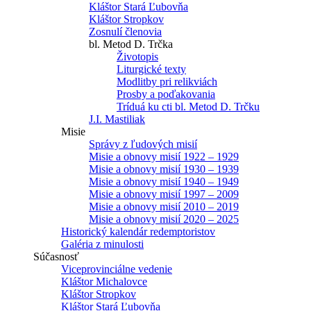
Kláštor Stará Ľubovňa
Kláštor Stropkov
Zosnulí členovia
bl. Metod D. Trčka
Životopis
Liturgické texty
Modlitby pri relikviách
Prosby a poďakovania
Tríduá ku cti bl. Metod D. Trčku
J.I. Mastiliak
Misie
Správy z ľudových misií
Misie a obnovy misií 1922 – 1929
Misie a obnovy misií 1930 – 1939
Misie a obnovy misií 1940 – 1949
Misie a obnovy misií 1997 – 2009
Misie a obnovy misií 2010 – 2019
Misie a obnovy misií 2020 – 2025
Historický kalendár redemptoristov
Galéria z minulosti
Súčasnosť
Viceprovinciálne vedenie
Kláštor Michalovce
Kláštor Stropkov
Kláštor Stará Ľubovňa