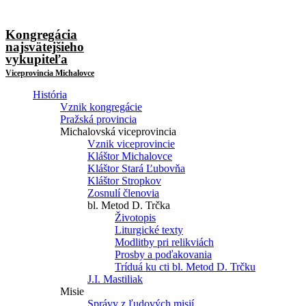
Kongregácia
najsvätejšieho
vykupiteľa
Viceprovincia Michalovce
História
Vznik kongregácie
Pražská provincia
Michalovská viceprovincia
Vznik viceprovincie
Kláštor Michalovce
Kláštor Stará Ľubovňa
Kláštor Stropkov
Zosnulí členovia
bl. Metod D. Trčka
Životopis
Liturgické texty
Modlitby pri relikviách
Prosby a poďakovania
Tríduá ku cti bl. Metod D. Trčku
J.I. Mastiliak
Misie
Správy z ľudových misií