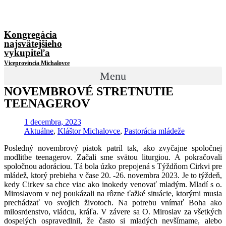
Kongregácia
najsvätejšieho
vykupiteľa
Viceprovincia Michalovce
Menu
NOVEMBROVÉ STRETNUTIE
TEENAGEROV
1 decembra, 2023
Aktuálne
,
Kláštor Michalovce
,
Pastorácia mládeže
Posledný novembrový piatok patril tak, ako zvyčajne spoločnej
modlitbe teenagerov. Začali sme svätou liturgiou. A pokračovali
spoločnou adoráciou. Tá bola úzko prepojená s Týždňom Cirkvi pre
mládež, ktorý prebieha v čase 20. -26. novembra 2023. Je to týždeň,
kedy Cirkev sa chce viac ako inokedy venovať mladým. Mladí s o.
Miroslavom v nej poukázali na rôzne ťažké situácie, ktorými musia
prechádzať vo svojich životoch. Na potrebu vnímať Boha ako
milosrdenstvo, vládcu, kráľa. V závere sa O. Miroslav za všetkých
dospelých ospravedlnil, že často si mladých nevšímame, alebo