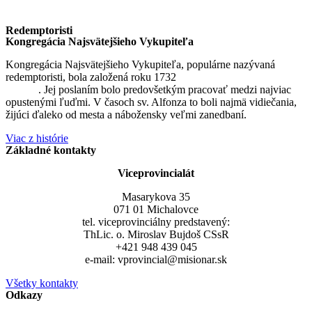
Redemptoristi
Kongregácia Najsvätejšieho Vykupiteľa
Kongregácia Najsvätejšieho Vykupiteľa, populárne nazývaná
redemptoristi, bola založená roku 1732
sv. Alfonzom Maria de
Liguori
. Jej poslaním bolo predovšetkým pracovať medzi najviac
opustenými ľuďmi. V časoch sv. Alfonza to boli najmä vidiečania,
žijúci ďaleko od mesta a nábožensky veľmi zanedbaní.
Viac z histórie
Základné kontakty
Viceprovincialát
Masarykova 35
071 01 Michalovce
tel. viceprovinciálny predstavený:
ThLic. o. Miroslav Bujdoš CSsR
+421 948 439 045
e-mail: vprovincial@misionar.sk
Všetky kontakty
Odkazy