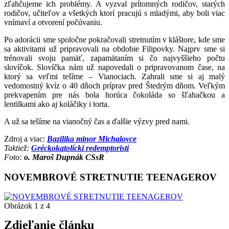
zľahčujeme ich problémy. A vyzval prítomných rodičov, starých
rodičov, učiteľov a všetkých ktorí pracujú s mladými, aby boli viac
vnímaví a otvorení počúvaniu.
Po adorácii sme spoločne pokračovali stretnutím v kláštore, kde sme
sa aktivitami už pripravovali na obdobie Filipovky. Najprv sme si
trénovali svoju pamäť, zapamätaním si čo najvyššieho počtu
slovíčok. Slovíčka nám už napovedali o pripravovanom čase, na
ktorý sa veľmi tešíme – Vianociach. Zahrali sme si aj malý
vedomostný kvíz o 40 dňoch príprav pred Štedrým dňom. Veľkým
prekvapením pre nás bola horúca čokoláda so šľahačkou a
lentilkami ako aj koláčiky i torta.
A už sa tešíme na vianočný čas a ďalšie výzvy pred nami.
Zdroj a viac:
Bazilika minor Michalovce
Taktiež:
Gréckokatolícki redemptoristi
Foto:
o. Maroš Dupnák CSsR
NOVEMBROVÉ STRETNUTIE TEENAGEROV
Obrázok 1 z 4
Zdieľanie článku