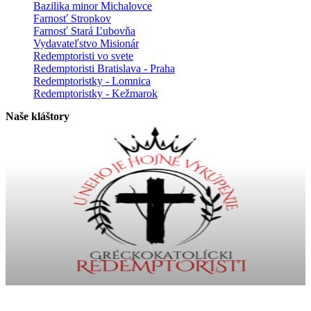
Bazilika minor Michalovce
Farnosť Stropkov
Farnosť Stará Ľubovňa
Vydavateľstvo Misionár
Redemptoristi vo svete
Redemptoristi Bratislava - Praha
Redemptoristky - Lomnica
Redemptoristky - Kežmarok
Naše kláštory