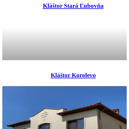
Kláštor Stará Ľubovňa
Kláštor Korolevo