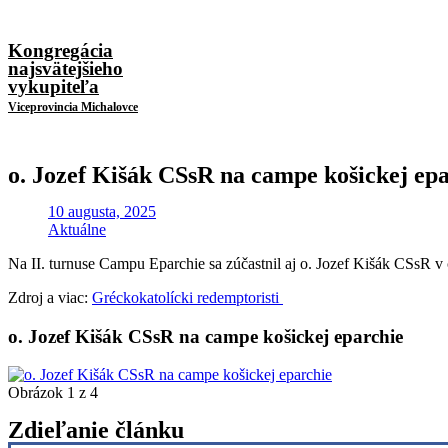
Kongregácia
najsvätejšieho
vykupiteľa
Viceprovincia Michalovce
o. Jozef Kišák CSsR na campe košickej ep
10 augusta, 2025
Aktuálne
Na II. turnuse Campu Eparchie sa zúčastnil aj o. Jozef Kišák CSsR v 
Zdroj a viac:
Gréckokatolícki redemptoristi
o. Jozef Kišák CSsR na campe košickej eparchie
Obrázok 1 z 4
Zdieľanie článku