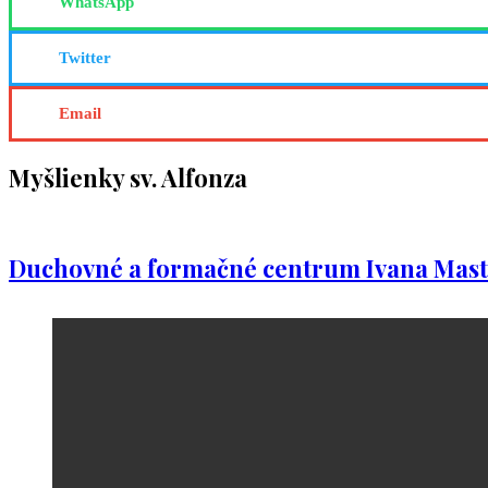
WhatsApp
Twitter
Email
Myšlienky sv. Alfonza
Duchovné a formačné centrum Ivana Mast