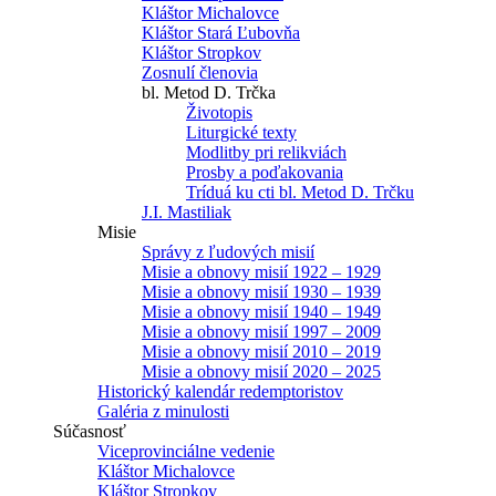
Kláštor Michalovce
Kláštor Stará Ľubovňa
Kláštor Stropkov
Zosnulí členovia
bl. Metod D. Trčka
Životopis
Liturgické texty
Modlitby pri relikviách
Prosby a poďakovania
Tríduá ku cti bl. Metod D. Trčku
J.I. Mastiliak
Misie
Správy z ľudových misií
Misie a obnovy misií 1922 – 1929
Misie a obnovy misií 1930 – 1939
Misie a obnovy misií 1940 – 1949
Misie a obnovy misií 1997 – 2009
Misie a obnovy misií 2010 – 2019
Misie a obnovy misií 2020 – 2025
Historický kalendár redemptoristov
Galéria z minulosti
Súčasnosť
Viceprovinciálne vedenie
Kláštor Michalovce
Kláštor Stropkov