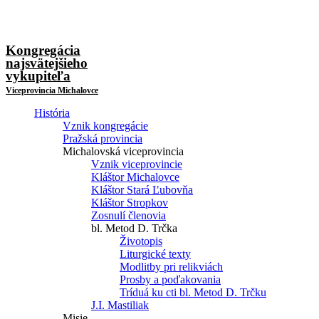
Kongregácia
najsvätejšieho
vykupiteľa
Viceprovincia Michalovce
História
Vznik kongregácie
Pražská provincia
Michalovská viceprovincia
Vznik viceprovincie
Kláštor Michalovce
Kláštor Stará Ľubovňa
Kláštor Stropkov
Zosnulí členovia
bl. Metod D. Trčka
Životopis
Liturgické texty
Modlitby pri relikviách
Prosby a poďakovania
Tríduá ku cti bl. Metod D. Trčku
J.I. Mastiliak
Misie