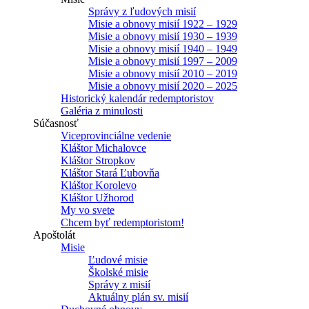
Správy z ľudových misií
Misie a obnovy misií 1922 – 1929
Misie a obnovy misií 1930 – 1939
Misie a obnovy misií 1940 – 1949
Misie a obnovy misií 1997 – 2009
Misie a obnovy misií 2010 – 2019
Misie a obnovy misií 2020 – 2025
Historický kalendár redemptoristov
Galéria z minulosti
Súčasnosť
Viceprovinciálne vedenie
Kláštor Michalovce
Kláštor Stropkov
Kláštor Stará Ľubovňa
Kláštor Korolevo
Kláštor Užhorod
My vo svete
Chcem byť redemptoristom!
Apoštolát
Misie
Ľudové misie
Školské misie
Správy z misií
Aktuálny plán sv. misií