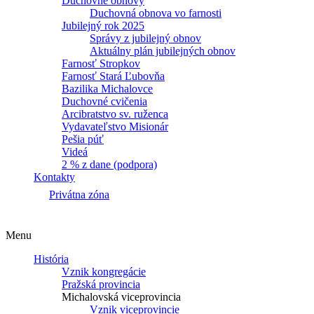
Duchovné obnovy
Duchovná obnova vo farnosti
Jubilejný rok 2025
Správy z jubilejný obnov
Aktuálny plán jubilejných obnov
Farnosť Stropkov
Farnosť Stará Ľubovňa
Bazilika Michalovce
Duchovné cvičenia
Arcibratstvo sv. ruženca
Vydavateľstvo Misionár
Pešia púť
Videá
2 % z dane (podpora)
Kontakty
Privátna zóna
Menu
História
Vznik kongregácie
Pražská provincia
Michalovská viceprovincia
Vznik viceprovincie