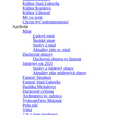
Kláštor Stará Ľubovňa
Kláštor Korolevo
Kláštor Užhorod
My vo svete
Chcem byť redemptoristom!
Apoštolát
Misie
Ľudové misie
Školské misie
Správy z misií
Aktuálny plán sv. misií
Duchovné obnovy
Duchovná obnova vo farnosti
Jubilejný rok 2025
Správy z jubilejný obnov
Aktuálny plán jubilejných obnov
Farnosť Stropkov
Farnosť Stará Ľubovňa
Bazilika Michalovce
Duchovné cvičenia
Arcibratstvo sv. ruženca
Vydavateľstvo Misionár
Pešia púť
Videá
2 % z dane (podpora)