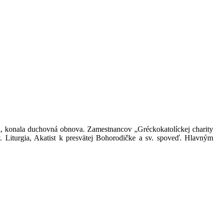
i, konala duchovná obnova. Zamestnancov „Gréckokatolíckej charity
Liturgia, Akatist k presvätej Bohorodičke a sv. spoveď. Hlavným