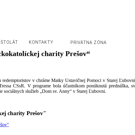
OŠTOLÁT
KONTAKTY
PRIVÁTNA ZÓNA
okatolíckej charity Prešov“
 u redemptoristov v chráme Matky Ustavičnej Pomoci v Starej Ľubovn
Tressa CSsR. V programe bola účastníkom ponúknutá prednáška, sv. 
ie sociálnych služieb „Dom sv. Anny“ v Starej Ľubovni.
ej charity Prešov"