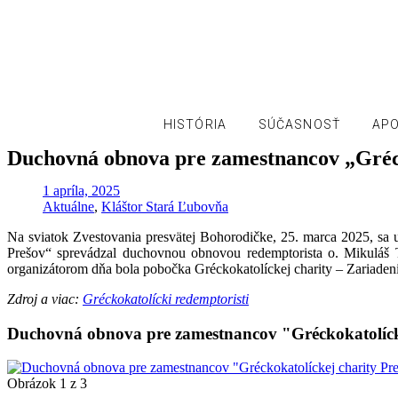
KONGREGÁCIA
NAJSVÄTEJŠIEHO
VYKUPITEĽA
VICEPROVINCIA MICHALOVCE
HISTÓRIA
SÚČASNOSŤ
AP
Duchovná obnova pre zamestnancov „Gréck
1 apríla, 2025
Aktuálne
,
Kláštor Stará Ľubovňa
Na sviatok Zvestovania presvätej Bohorodičke, 25. marca 2025, sa
Prešov“ sprevádzal duchovnou obnovou redemptorista o. Mikuláš 
organizátorom dňa bola pobočka Gréckokatolíckej charity – Zariaden
Zdroj a viac:
Gréckokatolícki redemptoristi
Duchovná obnova pre zamestnancov "Gréckokatolíck
Obrázok 1 z 3