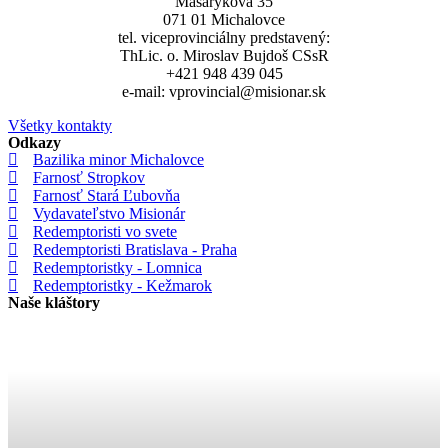
Masarykova 35
071 01 Michalovce
tel. viceprovinciálny predstavený:
ThLic. o. Miroslav Bujdoš CSsR
+421 948 439 045
e-mail: vprovincial@misionar.sk
Všetky kontakty
Odkazy
Bazilika minor Michalovce
Farnosť Stropkov
Farnosť Stará Ľubovňa
Vydavateľstvo Misionár
Redemptoristi vo svete
Redemptoristi Bratislava - Praha
Redemptoristky - Lomnica
Redemptoristky - Kežmarok
Naše kláštory