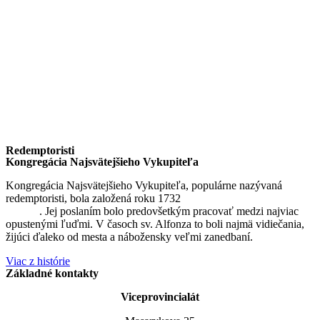
Redemptoristi
Kongregácia Najsvätejšieho Vykupiteľa
Kongregácia Najsvätejšieho Vykupiteľa, populárne nazývaná
redemptoristi, bola založená roku 1732
sv. Alfonzom Maria de
Liguori
. Jej poslaním bolo predovšetkým pracovať medzi najviac
opustenými ľuďmi. V časoch sv. Alfonza to boli najmä vidiečania,
žijúci ďaleko od mesta a nábožensky veľmi zanedbaní.
Viac z histórie
Základné kontakty
Viceprovincialát