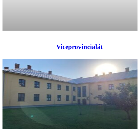
Viceprovincialát