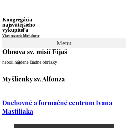
Kongregácia
najsvätejšieho
vykupiteľa
Viceprovincia Michalovce
Menu
Obnova sv. misií Fijaš
neboli nájdené žiadne obrázky
Myšlienky sv. Alfonza
Duchovné a formačné centrum Ivana
Mastiliaka