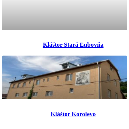
Kláštor Stará Ľubovňa
Kláštor Korolevo