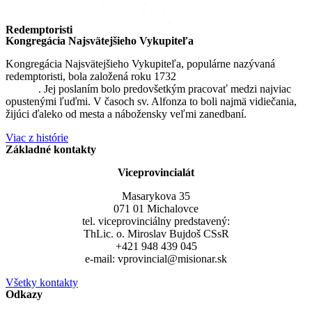
Redemptoristi
Kongregácia Najsvätejšieho Vykupiteľa
Kongregácia Najsvätejšieho Vykupiteľa, populárne nazývaná
redemptoristi, bola založená roku 1732
sv. Alfonzom Maria de
Liguori
. Jej poslaním bolo predovšetkým pracovať medzi najviac
opustenými ľuďmi. V časoch sv. Alfonza to boli najmä vidiečania,
žijúci ďaleko od mesta a nábožensky veľmi zanedbaní.
Viac z histórie
Základné kontakty
Viceprovincialát
Masarykova 35
071 01 Michalovce
tel. viceprovinciálny predstavený:
ThLic. o. Miroslav Bujdoš CSsR
+421 948 439 045
e-mail: vprovincial@misionar.sk
Všetky kontakty
Odkazy