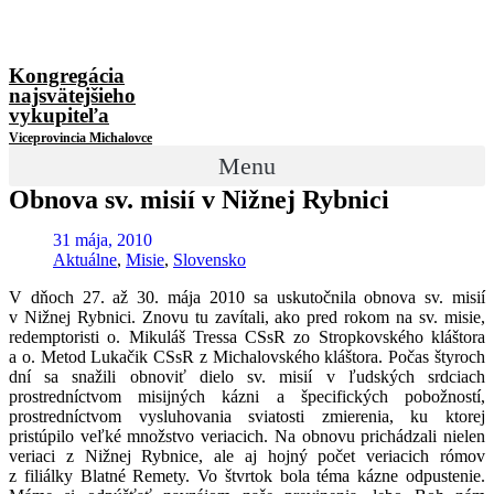
Kongregácia
najsvätejšieho
vykupiteľa
Viceprovincia Michalovce
Menu
Obnova sv. misií v Nižnej Rybnici
31 mája, 2010
Aktuálne
,
Misie
,
Slovensko
V dňoch 27. až 30. mája 2010 sa uskutočnila obnova sv. misií
v Nižnej Rybnici. Znovu tu zavítali, ako pred rokom na sv. misie,
redemptoristi o. Mikuláš Tressa CSsR zo Stropkovského kláštora
a o. Metod Lukačik CSsR z Michalovského kláštora. Počas štyroch
dní sa snažili obnoviť dielo sv. misií v ľudských srdciach
prostredníctvom misijných kázni a špecifických pobožností,
prostredníctvom vysluhovania sviatosti zmierenia, ku ktorej
pristúpilo veľké množstvo veriacich. Na obnovu prichádzali nielen
veriaci z Nižnej Rybnice, ale aj hojný počet veriacich rómov
z filiálky Blatné Remety. Vo štvrtok bola téma kázne odpustenie.