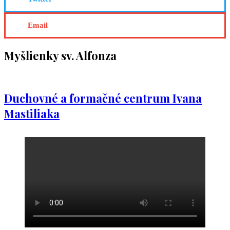
Email
Myšlienky sv. Alfonza
Duchovné a formačné centrum Ivana
Mastiliaka