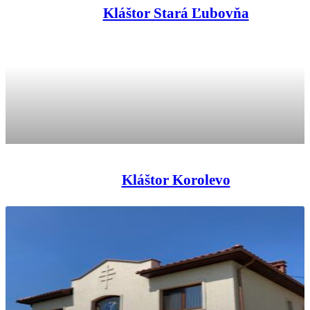
Kláštor Stará Ľubovňa
Kláštor Korolevo