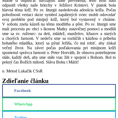
Máme si odpúšťať navzájom naše previnenia, lebo Boh nám
odpustil všetky naše hriechy v Ježišovi Kristovi. V piatok bola
hlavná téma kríž. Po sv. liturgii nasledovala adorácia kríža. Počas
pobožnosti veriaci skrze symbol zapálených sviec mohli odovzdať
svoj problém pod misijný kríž, ktorý bol vystavený v chráme.
V sobotu znela kázeň na tému modlitba a pôst. Po sv. liturgii sme
mali procesiu po obci s ikonou Matky ustavičnej pomoci a modlili
sme sa sv. ruženec: za deti, mládež, manželov, kňazov a starých
a chorých farnosti. V nedeľu sme sa rozlúčili s kázňou o príbehu
bohatého mladíka, ktorý sa pýtal Ježiša, čo má robiť, aby získal
večný život. Na záver počas poďakovania pri misijnom kríži
spomenul správca farnosti o. Peter Horváth, že obnovu potrebujeme
stále, každý deň, aby sme stále viac žili v spojení s Bohom. Bol to
pekný čas Božích milostí. Sláva Bohu i Márii!
o. Metod Lukačik CSsR
Zdieľanie článku
Facebook
WhatsApp
Twitter