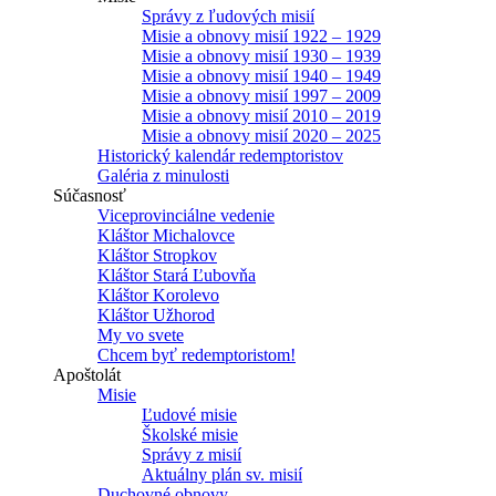
Správy z ľudových misií
Misie a obnovy misií 1922 – 1929
Misie a obnovy misií 1930 – 1939
Misie a obnovy misií 1940 – 1949
Misie a obnovy misií 1997 – 2009
Misie a obnovy misií 2010 – 2019
Misie a obnovy misií 2020 – 2025
Historický kalendár redemptoristov
Galéria z minulosti
Súčasnosť
Viceprovinciálne vedenie
Kláštor Michalovce
Kláštor Stropkov
Kláštor Stará Ľubovňa
Kláštor Korolevo
Kláštor Užhorod
My vo svete
Chcem byť redemptoristom!
Apoštolát
Misie
Ľudové misie
Školské misie
Správy z misií
Aktuálny plán sv. misií
Duchovné obnovy