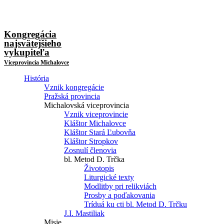
Kongregácia
najsvätejšieho
vykupiteľa
Viceprovincia Michalovce
História
Vznik kongregácie
Pražská provincia
Michalovská viceprovincia
Vznik viceprovincie
Kláštor Michalovce
Kláštor Stará Ľubovňa
Kláštor Stropkov
Zosnulí členovia
bl. Metod D. Trčka
Životopis
Liturgické texty
Modlitby pri relikviách
Prosby a poďakovania
Tríduá ku cti bl. Metod D. Trčku
J.I. Mastiliak
Misie