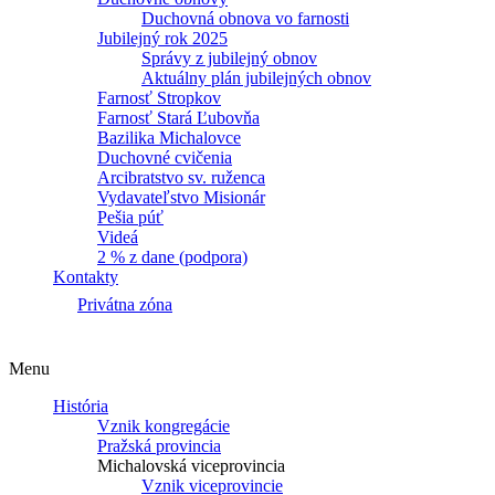
Duchovná obnova vo farnosti
Jubilejný rok 2025
Správy z jubilejný obnov
Aktuálny plán jubilejných obnov
Farnosť Stropkov
Farnosť Stará Ľubovňa
Bazilika Michalovce
Duchovné cvičenia
Arcibratstvo sv. ruženca
Vydavateľstvo Misionár
Pešia púť
Videá
2 % z dane (podpora)
Kontakty
Privátna zóna
Menu
História
Vznik kongregácie
Pražská provincia
Michalovská viceprovincia
Vznik viceprovincie