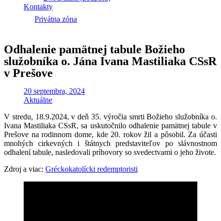
Kontakty
Privátna zóna
Odhalenie pamätnej tabule Božieho
služobníka o. Jána Ivana Mastiliaka CSsR
v Prešove
20 septembra, 2024
Aktuálne
V stredu, 18.9.2024, v deň 35. výročia smrti Božieho služobníka o.
Ivana Mastiliaka CSsR, sa uskutočnilo odhalenie pamätnej tabule v
Prešove na rodinnom dome, kde 20. rokov žil a pôsobil. Za účasti
mnohých cirkevných i štátnych predstaviteľov po slávnostnom
odhalení tabule, nasledovali príhovory so svedectvami o jeho živote.
Zdroj a viac:
Gréckokatolícki redemptoristi