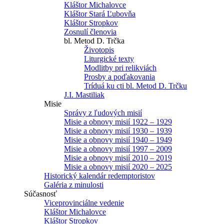
Kláštor Michalovce
Kláštor Stará Ľubovňa
Kláštor Stropkov
Zosnulí členovia
bl. Metod D. Trčka
Životopis
Liturgické texty
Modlitby pri relikviách
Prosby a poďakovania
Tríduá ku cti bl. Metod D. Trčku
J.I. Mastiliak
Misie
Správy z ľudových misií
Misie a obnovy misií 1922 – 1929
Misie a obnovy misií 1930 – 1939
Misie a obnovy misií 1940 – 1949
Misie a obnovy misií 1997 – 2009
Misie a obnovy misií 2010 – 2019
Misie a obnovy misií 2020 – 2025
Historický kalendár redemptoristov
Galéria z minulosti
Súčasnosť
Viceprovinciálne vedenie
Kláštor Michalovce
Kláštor Stropkov