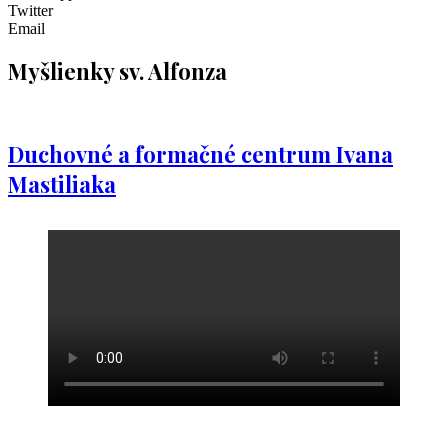
Twitter
Email
Myšlienky sv. Alfonza
Duchovné a formačné centrum Ivana
Mastiliaka