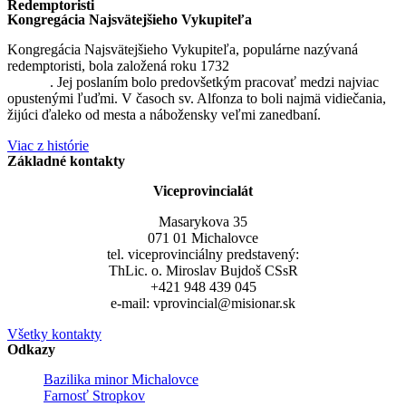
Redemptoristi
Kongregácia Najsvätejšieho Vykupiteľa
Kongregácia Najsvätejšieho Vykupiteľa, populárne nazývaná
redemptoristi, bola založená roku 1732
sv. Alfonzom Maria de
Liguori
. Jej poslaním bolo predovšetkým pracovať medzi najviac
opustenými ľuďmi. V časoch sv. Alfonza to boli najmä vidiečania,
žijúci ďaleko od mesta a nábožensky veľmi zanedbaní.
Viac z histórie
Základné kontakty
Viceprovincialát
Masarykova 35
071 01 Michalovce
tel. viceprovinciálny predstavený:
ThLic. o. Miroslav Bujdoš CSsR
+421 948 439 045
e-mail: vprovincial@misionar.sk
Všetky kontakty
Odkazy
Bazilika minor Michalovce
Farnosť Stropkov