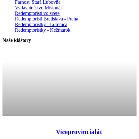
Farnosť Stará Ľubovňa
Vydavateľstvo Misionár
Redemptoristi vo svete
Redemptoristi Bratislava - Praha
Redemptoristky - Lomnica
Redemptoristky - Kežmarok
Naše kláštory
Viceprovincialát