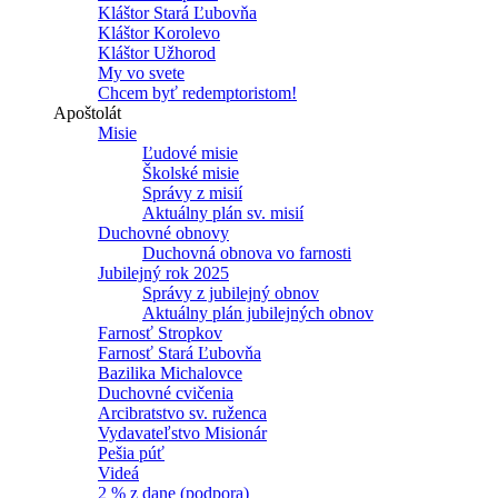
Kláštor Stará Ľubovňa
Kláštor Korolevo
Kláštor Užhorod
My vo svete
Chcem byť redemptoristom!
Apoštolát
Misie
Ľudové misie
Školské misie
Správy z misií
Aktuálny plán sv. misií
Duchovné obnovy
Duchovná obnova vo farnosti
Jubilejný rok 2025
Správy z jubilejný obnov
Aktuálny plán jubilejných obnov
Farnosť Stropkov
Farnosť Stará Ľubovňa
Bazilika Michalovce
Duchovné cvičenia
Arcibratstvo sv. ruženca
Vydavateľstvo Misionár
Pešia púť
Videá
2 % z dane (podpora)