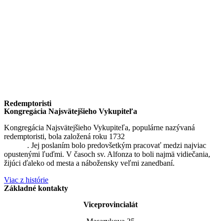
Redemptoristi
Kongregácia Najsvätejšieho Vykupiteľa
Kongregácia Najsvätejšieho Vykupiteľa, populárne nazývaná
redemptoristi, bola založená roku 1732
sv. Alfonzom Maria de
Liguori
. Jej poslaním bolo predovšetkým pracovať medzi najviac
opustenými ľuďmi. V časoch sv. Alfonza to boli najmä vidiečania,
žijúci ďaleko od mesta a nábožensky veľmi zanedbaní.
Viac z histórie
Základné kontakty
Viceprovincialát