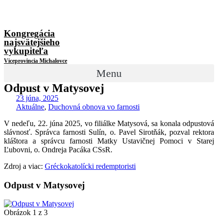
Kongregácia
najsvätejšieho
vykupiteľa
Viceprovincia Michalovce
Menu
Odpust v Matysovej
23 júna, 2025
Aktuálne
,
Duchovná obnova vo farnosti
V nedeľu, 22. júna 2025, vo filiálke Matysová, sa konala odpustová
slávnosť. Správca farnosti Sulín, o. Pavel Sirotňák, pozval rektora
kláštora a správcu farnosti Matky Ustavičnej Pomoci v Starej
Ľubovni, o. Ondreja Pacáka CSsR.
Zdroj a viac:
Gréckokatolícki redemptoristi
Odpust v Matysovej
Obrázok 1 z 3