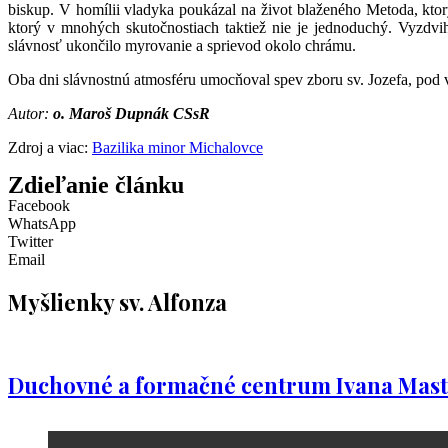
biskup. V homílii vladyka poukázal na život blaženého Metoda, ktor
ktorý v mnohých skutočnostiach taktiež nie je jednoduchý. Vyzdviho
slávnosť ukončilo myrovanie a sprievod okolo chrámu.
Oba dni slávnostnú atmosféru umocňoval spev zboru sv. Jozefa, po
Autor:
o. Maroš Dupnák CSsR
Zdroj a viac:
Bazilika minor Michalovce
Zdieľanie článku
Facebook
WhatsApp
Twitter
Email
Myšlienky sv. Alfonza
Duchovné a formačné centrum Ivana Mast