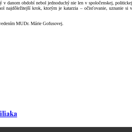
ý v danom období nebol jednoduchý nie len v spoločenskej, politickej 
l najdôležitejší krok, ktorým je katarzia – očisťovanie, uznanie si
d vedením MUDr. Márie Gofusovej.
iliaka