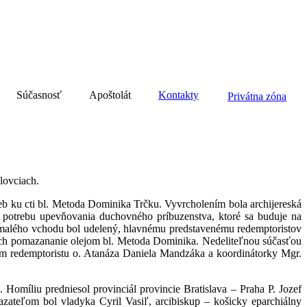
Súčasnosť
Apoštolát
Kontakty
Privátna zóna
lovciach.
ku cti bl. Metoda Dominika Trčku. Vyvrcholením bola archijereská
na potrebu upevňovania duchovného príbuzenstva, ktoré sa buduje na
s malého vchodu bol udelený, hlavnému predstavenému redemptoristov
mných pomazananie olejom bl. Metoda Dominika. Nedeliteľnou súčasťou
ím redemptoristu o. Atanáza Daniela Mandzáka a koordinátorky Mgr.
Homíliu predniesol provinciál provincie Bratislava – Praha P. Jozef
azateľom bol vladyka Cyril Vasiľ, arcibiskup – košicky eparchiálny