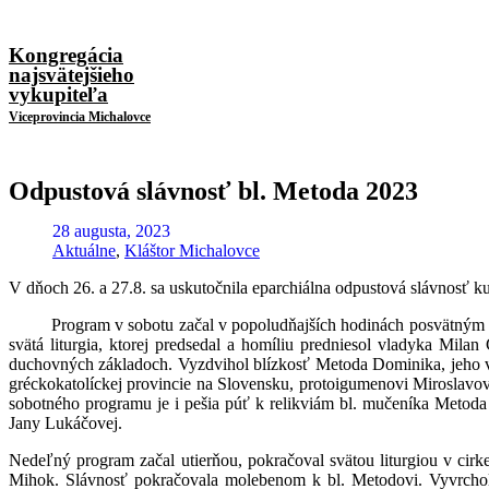
Kongregácia
najsvätejšieho
vykupiteľa
Viceprovincia Michalovce
Odpustová slávnosť bl. Metoda 2023
28 augusta, 2023
Aktuálne
,
Kláštor Michalovce
V dňoch 26. a 27.8. sa uskutočnila eparchiálna odpustová slávnosť 
Program v sobotu začal v popoludňajších hodinách posvätným ruže
svätá liturgia, ktorej predsedal a homíliu predniesol vladyka Mil
duchovných základoch. Vyzdvihol blízkosť Metoda Dominika, jeho ve
gréckokatolíckej provincie na Slovensku, protoigumenovi Miroslavov
sobotného programu je i pešia púť k relikviám bl. mučeníka Metod
Jany Lukáčovej.
Nedeľný program začal utierňou, pokračoval svätou liturgiou v cirk
Mihok. Slávnosť pokračovala molebenom k bl. Metodovi. Vyvrcholení