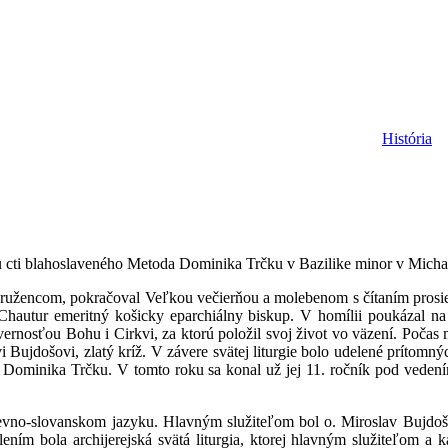
História
ku cti blahoslaveného Metoda Dominika Trčku v Bazilike minor v Micha
ncom, pokračoval Veľkou večierňou a molebenom s čítaním prosieb 
an Chautur emeritný košicky eparchiálny biskup. V homílii poukázal 
rnosťou Bohu i Cirkvi, za ktorú položil svoj život vo väzení. Poča
i Bujdošovi, zlatý kríž. V závere svätej liturgie bolo udelené príto
a Dominika Trčku. V tomto roku sa konal už jej 11. ročník pod veden
evno-slovanskom jazyku. Hlavným služiteľom bol o. Miroslav Bujdoš. 
m bola archijerejská svätá liturgia, ktorej hlavným služiteľom a k