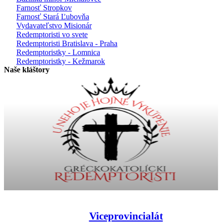
Farnosť Stropkov
Farnosť Stará Ľubovňa
Vydavateľstvo Misionár
Redemptoristi vo svete
Redemptoristi Bratislava - Praha
Redemptoristky - Lomnica
Redemptoristky - Kežmarok
Naše kláštory
Viceprovincialát