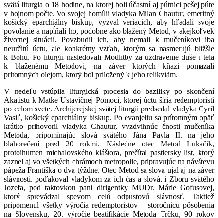
svätá liturgia o 18 hodine, na ktorej boli účastní aj pútnici pešej púte
v hojnom počte. Vo svojej homílii vladyka Milan Chautur, emeritný
košický eparchiálny biskup, vyzval veriacich, aby hľadali svoje
povolanie a napĺňali ho, podobne ako blažený Metod, v akejkoľvek
životnej situácii. Povzbudil ich, aby nemali k mučeníkovi iba
neurčitú úctu, ale konkrétny vzťah, ktorým sa nasmerujú bližšie
k Bohu. Po liturgii nasledovali Modlitby za uzdravenie duše i tela
k blaženému Metodovi, na záver ktorých kňazi pomazali
prítomných olejom, ktorý bol priložený k jeho relikviám.
V nedeľu vstúpila liturgická procesia do baziliky po skončení
Akatistu k Matke Ustavičnej Pomoci, ktorej úctu šíria redemptoristi
po celom svete. Archijerejskej svätej liturgii predsedal vladyka Cyril
Vasiľ, košický eparchiálny biskup. Po evanjeliu sa prítomným opäť
krátko prihovoril vladyka Chautur, vyzdvihnúc čnosti mučeníka
Metoda, pripomínajúc slová svätého Jána Pavla II. na jeho
blahorečení pred 20 rokmi. Následne otec Metod Lukačik,
protoihumen michalovského kláštora, prečítal pastiersky list, ktorý
zaznel aj vo všetkých chrámoch metropolie, pripravujúc na návštevu
pápeža Františka o dva týždne. Otec Metod sa slova ujal aj na záver
slávnosti, poďakoval vladykom za ich čas a slová, i Zboru svätého
Jozefa, pod taktovkou pani dirigentky MUDr. Márie Gofusovej,
ktorý sprevádzal spevom celú odpustovú slávnosť. Taktiež
pripomenul všetky výročia redemptoristov – storočnicu pôsobenia
na Slovensku, 20. výročie beatifikácie Metoda Trčku, 90 rokov