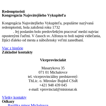
Redemptoristi
Kongregácia Najsvätejšieho Vykupiteľa
Kongregácia Najsvätejšieho Vykupiteľa, populárne nazývaná
redemptoristi, bola založená roku 1732
sv. Alfonzom Maria de
Liguori
. Jej poslaním bolo predovšetkým pracovať medzi najviac
opustenými ľuďmi. V časoch sv. Alfonza to boli najmä vidiečania,
žijúci ďaleko od mesta a nábožensky veľmi zanedbaní.
Viac z histórie
Základné kontakty
Viceprovincialát
Masarykova 35
071 01 Michalovce
tel. viceprovinciálny predstavený:
ThLic. o. Miroslav Bujdoš CSsR
+421 948 439 045
e-mail: vprovincial@misionar.sk
Všetky kontakty
Odkazy
Bazilika minor Michalovce