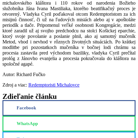
michalovského kláštora i 110 rokov od narodenia Božieho
služobníka Jána Ivana Mastiliaka, ktorého beatifikačný proces je
otvorený. Vladyka Cyril poďakoval otcom Redemptoristom za ich
misijnú činnosť, či už na ľudových misiách alebo aj v apoštoláte
periodík a tlače. Pripomenul veľké osobnosti Kongregácie, medzi
ktoré zaradil už aj svojho predchodcu na stolci Košickej eparchie,
ktorý svoje povolanie a poslanie plnil, ako aj samotný mučeník
Metod, vhod i nevhod v rôznych životných situáciách. Po krátkej
modlitbe pri pozostatkoch mučeníka v bočnej lodi chrámu sa
procesia zastavila pred východom baziliky, vladyka Cyril prečítal
prológ z Jánovho evanjelia a procesia pokračovala do kláštora na
spoločné agapé.
Autor: Richard Fučko
Zdroj a viac:
Redemptoristi Michalovce
Zdieľanie článku
Facebook
WhatsApp