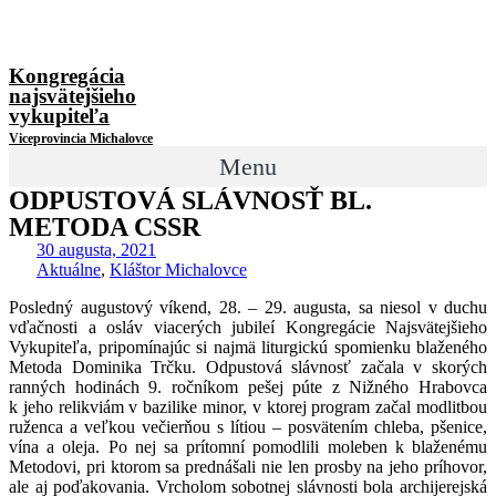
Kongregácia
najsvätejšieho
vykupiteľa
Viceprovincia Michalovce
Menu
ODPUSTOVÁ SLÁVNOSŤ BL.
METODA CSSR
30 augusta, 2021
Aktuálne
,
Kláštor Michalovce
Posledný augustový víkend, 28. – 29. augusta, sa niesol v duchu
vďačnosti a osláv viacerých jubileí Kongregácie Najsvätejšieho
Vykupiteľa, pripomínajúc si najmä liturgickú spomienku blaženého
Metoda Dominika Trčku. Odpustová slávnosť začala v skorých
ranných hodinách 9. ročníkom pešej púte z Nižného Hrabovca
k jeho relikviám v bazilike minor, v ktorej program začal modlitbou
ruženca a veľkou večierňou s lítiou – posvätením chleba, pšenice,
vína a oleja. Po nej sa prítomní pomodlili moleben k blaženému
Metodovi, pri ktorom sa prednášali nie len prosby na jeho príhovor,
ale aj poďakovania. Vrcholom sobotnej slávnosti bola archijerejská