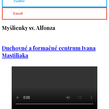
Twitter
Email
Myšlienky sv. Alfonza
Duchovné a formačné centrum Ivana
Mastiliaka