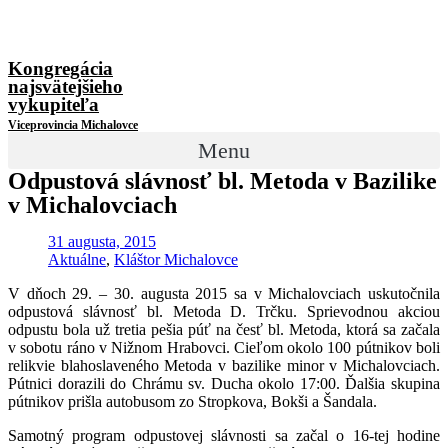
Kongregácia
najsvätejšieho
vykupiteľa
Viceprovincia Michalovce
Menu
Odpustová slávnosť bl. Metoda v Bazilike
v Michalovciach
31 augusta, 2015
Aktuálne
,
Kláštor Michalovce
V dňoch 29. – 30. augusta 2015 sa v Michalovciach uskutočnila
odpustová slávnosť bl. Metoda D. Trčku. Sprievodnou akciou
odpustu bola už tretia pešia púť na česť bl. Metoda, ktorá sa začala
v sobotu ráno v Nižnom Hrabovci. Cieľom okolo 100 pútnikov boli
relikvie blahoslaveného Metoda v bazilike minor v Michalovciach.
Pútnici dorazili do Chrámu sv. Ducha okolo 17:00. Ďalšia skupina
pútnikov prišla autobusom zo Stropkova, Bokši a Šandala.
Samotný program odpustovej slávnosti sa začal o 16-tej hodine