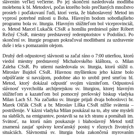
slávením veľkej večierne. Po jej skončení nasledovala modlitba
molebenu k bl. Metodovi, počas ktorého bolo prečítaných množstvo
prosieb i poďakovaní ľudí, ktorí veria, že blahoslavený Metod im
vyprosí potrebné milosti u Boha. Hlavným bodom sobotňajšieho
programu bola sv. liturgia. Hlavným slúžiteľom bol viceprovinciál,
o. Metod Marcel Lukačik CSsR a homíliu predniesol páter Róbert
Režný CSsR, miestny predstavený redemptoristov v Podolínci. Po
skončení sv. liturgie program pokračoval modlitbami za uzdravenie
duše i tela s pomazaním olejom.
Druhý deň odpustovej slávnosti sa začal ráno o 7:00 utierňou, ktorú
viedol miestny predstavený Michalovského kláštora, o. Milan
Zaleha CSsR. Po utierni nasledovala sv. liturgia, ktorú slúžil o.
Miroslav Bujdoš CSsR. Hlavnou myšlienkou jeho kázne bolo
odpúšťanie si navzájom, podobne ako to urobil pred smrťou bl.
Metod, ktorý dokázal odpustiť svojim väzniteľom. Odpustová
slávnosť vyvrcholila archijerejskou sv. liturgiou, ktorej hlavným
slúžiteľom a kazateľom bol pomocný prešovský biskup vladyka
Milan Lach SJ. Na začiatku sv. liturgie prijali dvaja bohoslovci br.
Marek Olčák CSsR a br. Miroslav Líška CSsR nižšie svätenia –
postriženije. V kázni vladyka Milan poukázal na to, aby sme mysleli
na slabších, na emigrantov, postavili sa na ich stranu a pomáhali im.
Svätosť, na ktorú nám poukazuje i blahoslavný Metod totiž
znamená zaujať správny kresťanský postoj v rôznych životných
situáciách. Slávnostná sv. liturgia bola zakončená myrovaním