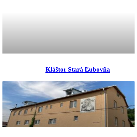
Kláštor Stará Ľubovňa