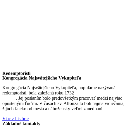
Redemptoristi
Kongregácia Najsvätejšieho Vykupiteľa
Kongregácia Najsvätejšieho Vykupiteľa, populárne nazývaná
redemptoristi, bola založená roku 1732
sv. Alfonzom Maria de
Liguori
. Jej poslaním bolo predovšetkým pracovať medzi najviac
opustenými ľuďmi. V časoch sv. Alfonza to boli najmä vidiečania,
žijúci ďaleko od mesta a nábožensky veľmi zanedbaní.
Viac z histórie
Základné kontakty