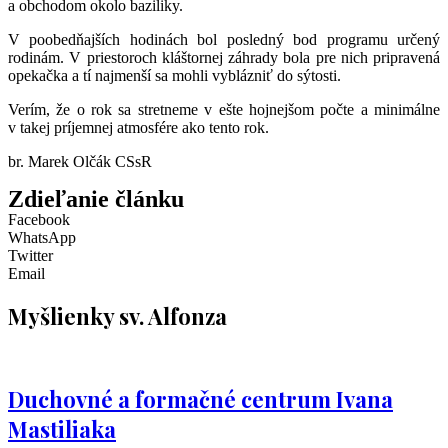
a obchodom okolo baziliky.
V poobedňajších hodinách bol posledný bod programu určený
rodinám. V priestoroch kláštornej záhrady bola pre nich pripravená
opekačka a tí najmenší sa mohli vyblázniť do sýtosti.
Verím, že o rok sa stretneme v ešte hojnejšom počte a minimálne
v takej príjemnej atmosfére ako tento rok.
br. Marek Olčák CSsR
Zdieľanie článku
Facebook
WhatsApp
Twitter
Email
Myšlienky sv. Alfonza
Duchovné a formačné centrum Ivana
Mastiliaka