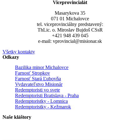
Viceprovincialát
Masarykova 35
071 01 Michalovce
tel. viceprovinciálny predstavený:
ThLic. o. Miroslav Bujdoš CSsR
+421 948 439 045
e-mail: vprovincial@misionar.sk
Všetky kontakty
Odkazy
Bazilika minor Michalovce
Farnosť Stropkov
Farnosť Stará Ľubovňa
Vydavateľstvo Misionár
Redemptoristi vo svete
Redemptoristi Bratislava - Praha
Redemptoristky - Lomnica
Redemptoristky - Kežmarok
Naše kláštory