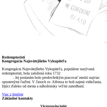
Redemptoristi
Kongregácia Najsvätejšieho Vykupiteľa
Kongregácia Najsvätejšieho Vykupiteľa, populárne nazývaná
redemptoristi, bola založená roku 1732
sv. Alfonzom Maria de
Liguori
. Jej poslaním bolo predovšetkým pracovať medzi najviac
opustenými ľuďmi. V časoch sv. Alfonza to boli najmä vidiečania,
žijúci ďaleko od mesta a nábožensky veľmi zanedbaní.
Viac z histórie
Základné kontakty
Viceprovincialát