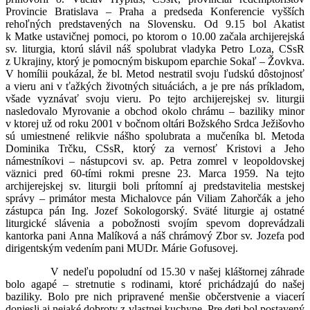
Provincie Bratislava – Praha a predseda Konferencie vyšších
rehoľných predstavených na Slovensku. Od 9.15 bol Akatist
k Matke ustavičnej pomoci, po ktorom o 10.00 začala archijerejská
sv. liturgia, ktorú slávil náš spolubrat vladyka Petro Loza, CSsR
z Ukrajiny, ktorý je pomocným biskupom eparchie Sokaľ – Žovkva.
V homílii poukázal, že bl. Metod nestratil svoju ľudskú dôstojnosť
a vieru ani v ťažkých životných situáciách, a je pre nás príkladom,
všade vyznávať svoju vieru. Po tejto archijerejskej sv. liturgii
nasledovalo Myrovanie a obchod okolo chrámu – baziliky minor
v ktorej už od roku 2001 v bočnom oltári Božského Srdca Ježišovho
sú umiestnené relikvie nášho spolubrata a mučeníka bl. Metoda
Dominika Trčku, CSsR, ktorý za vernosť Kristovi a Jeho
námestníkovi – nástupcovi sv. ap. Petra zomrel v leopoldovskej
väznici pred 60-tími rokmi presne 23. Marca 1959. Na tejto
archijerejskej sv. liturgii boli prítomní aj predstavitelia mestskej
správy – primátor mesta Michalovce pán Viliam Zahorčák a jeho
zástupca pán Ing. Jozef Sokologorský. Sväté liturgie aj ostatné
liturgické slávenia a pobožnosti svojím spevom doprevádzali
kantorka pani Anna Malíková a náš chrámový Zbor sv. Jozefa pod
dirigentským vedením pani MUDr. Márie Gofusovej.
V nedeľu popoludní od 15.30 v našej kláštornej záhrade
bolo agapé – stretnutie s rodinami, ktoré prichádzajú do našej
baziliky. Bolo pre nich pripravené menšie občerstvenie a viacerí
doniesli aj nejaké dobroty z vlastnej kuchyne. Pre deti bol postavený