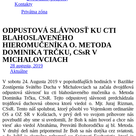
Kontakty
Privátna zóna
ODPUSTOVÁ SLÁVNOSŤ KU CTI
BLAHOSLAVENÉHO
HIEROMUČENÍKA O. METODA
DOMINIKA TRČKU, CSsR V
MICHALOVCIACH
28 augusta, 2019
Aktuálne
V sobotu 24. Augusta 2019 v popoludňajších hodinách v Bazilike
Zostúpenia Svätého Ducha v Michalovciach sa začala dvojdňová
odpustová slávnosť ku cti blahoslaveného mučeníka o. Metoda
Dominika Trčku, CSsR. Tejto odpustovej slávnosti predchádzala
trojdňová duchovná obnova ktorú viedol o. Mjr. Juraj Rizman,
CSsR. Tento náš spolubrat, ktorý pôsobí vo Vojenskom ordinariáte
OS a OZ SR v Košiciach, v prvý deň vo svojom príhovore nás
povzbudil aby sme si uvedomili, že Boh k nám hovorí a chce nás
viesť ako viedol Abraháma, Presvätú Bohorodičku aj bl. Metoda.
V druhý deň nám pripomenul že Boh sa nás dotýka cez sviatosti,