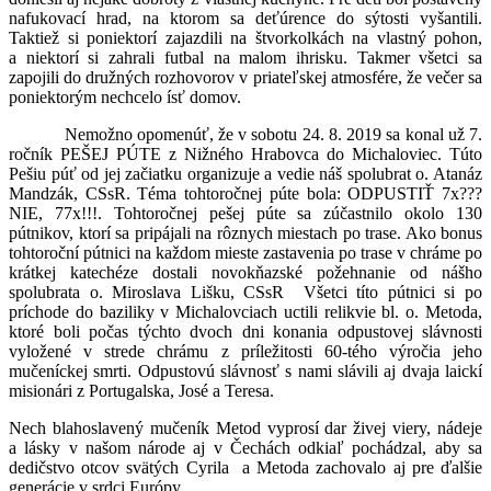
nafukovací hrad, na ktorom sa deťúrence do sýtosti vyšantili.
Taktiež si poniektorí zajazdili na štvorkolkách na vlastný pohon,
a niektorí si zahrali futbal na malom ihrisku. Takmer všetci sa
zapojili do družných rozhovorov v priateľskej atmosfére, že večer sa
poniektorým nechcelo ísť domov.
Nemožno opomenúť, že v sobotu 24. 8. 2019 sa konal už 7.
ročník PEŠEJ PÚTE z Nižného Hrabovca do Michaloviec. Túto
Pešiu púť od jej začiatku organizuje a vedie náš spolubrat o. Atanáz
Mandzák, CSsR. Téma tohtoročnej púte bola: ODPUSTIŤ 7x???
NIE, 77x!!!. Tohtoročnej pešej púte sa zúčastnilo okolo 130
pútnikov, ktorí sa pripájali na rôznych miestach po trase. Ako bonus
tohtoroční pútnici na každom mieste zastavenia po trase v chráme po
krátkej katechéze dostali novokňazské požehnanie od nášho
spolubrata o. Miroslava Lišku, CSsR Všetci títo pútnici si po
príchode do baziliky v Michalovciach uctili relikvie bl. o. Metoda,
ktoré boli počas týchto dvoch dni konania odpustovej slávnosti
vyložené v strede chrámu z príležitosti 60-tého výročia jeho
mučeníckej smrti. Odpustovú slávnosť s nami slávili aj dvaja laickí
misionári z Portugalska, José a Teresa.
Nech blahoslavený mučeník Metod vyprosí dar živej viery, nádeje
a lásky v našom národe aj v Čechách odkiaľ pochádzal, aby sa
dedičstvo otcov svätých Cyrila a Metoda zachovalo aj pre ďalšie
generácie v srdci Európy.