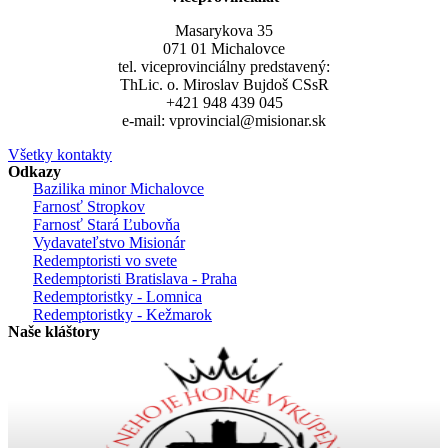
Masarykova 35
071 01 Michalovce
tel. viceprovinciálny predstavený:
ThLic. o. Miroslav Bujdoš CSsR
+421 948 439 045
e-mail: vprovincial@misionar.sk
Všetky kontakty
Odkazy
Bazilika minor Michalovce
Farnosť Stropkov
Farnosť Stará Ľubovňa
Vydavateľstvo Misionár
Redemptoristi vo svete
Redemptoristi Bratislava - Praha
Redemptoristky - Lomnica
Redemptoristky - Kežmarok
Naše kláštory