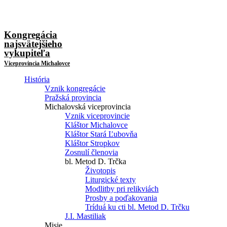
Kongregácia
najsvätejšieho
vykupiteľa
Viceprovincia Michalovce
História
Vznik kongregácie
Pražská provincia
Michalovská viceprovincia
Vznik viceprovincie
Kláštor Michalovce
Kláštor Stará Ľubovňa
Kláštor Stropkov
Zosnulí členovia
bl. Metod D. Trčka
Životopis
Liturgické texty
Modlitby pri relikviách
Prosby a poďakovania
Tríduá ku cti bl. Metod D. Trčku
J.I. Mastiliak
Misie