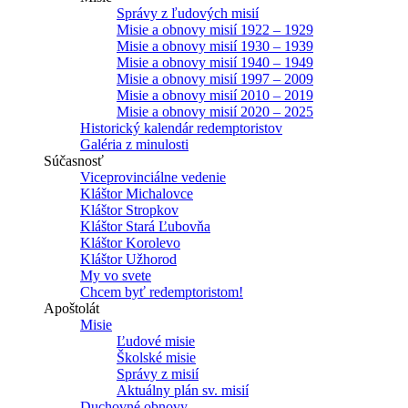
Správy z ľudových misií
Misie a obnovy misií 1922 – 1929
Misie a obnovy misií 1930 – 1939
Misie a obnovy misií 1940 – 1949
Misie a obnovy misií 1997 – 2009
Misie a obnovy misií 2010 – 2019
Misie a obnovy misií 2020 – 2025
Historický kalendár redemptoristov
Galéria z minulosti
Súčasnosť
Viceprovinciálne vedenie
Kláštor Michalovce
Kláštor Stropkov
Kláštor Stará Ľubovňa
Kláštor Korolevo
Kláštor Užhorod
My vo svete
Chcem byť redemptoristom!
Apoštolát
Misie
Ľudové misie
Školské misie
Správy z misií
Aktuálny plán sv. misií
Duchovné obnovy