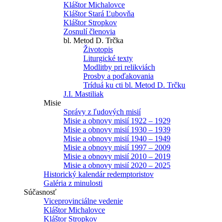
Kláštor Michalovce
Kláštor Stará Ľubovňa
Kláštor Stropkov
Zosnulí členovia
bl. Metod D. Trčka
Životopis
Liturgické texty
Modlitby pri relikviách
Prosby a poďakovania
Tríduá ku cti bl. Metod D. Trčku
J.I. Mastiliak
Misie
Správy z ľudových misií
Misie a obnovy misií 1922 – 1929
Misie a obnovy misií 1930 – 1939
Misie a obnovy misií 1940 – 1949
Misie a obnovy misií 1997 – 2009
Misie a obnovy misií 2010 – 2019
Misie a obnovy misií 2020 – 2025
Historický kalendár redemptoristov
Galéria z minulosti
Súčasnosť
Viceprovinciálne vedenie
Kláštor Michalovce
Kláštor Stropkov