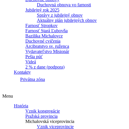
Duchovná obnova vo farnosti
Jubilejný rok 2025
Správy z jubilejný obnov
Aktuálny plán jubilejných obnov
Farnosť Stropkov
Farnosť Stará Ľubovňa
Bazilika Michalovce
Duchovné cvičenia
Arcibratstvo sv. ruženca
Vydavateľstvo Misionár
Pešia púť
Videá
2 % z dane (podpora)
Kontakty
Privátna zóna
Menu
História
Vznik kongregácie
Pražská provincia
Michalovská viceprovincia
Vznik viceprovincie