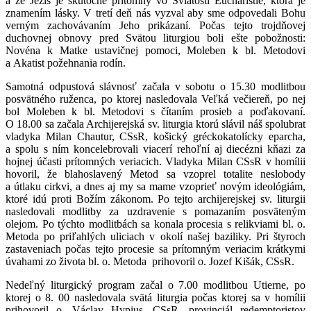
a že Ježiš je skutočne prítomný vo Sviatosti Eucharistie, ktorá je
znamením lásky. V tretí deň nás vyzval aby sme odpovedali Bohu
verným zachovávaním Jeho prikázaní. Počas tejto trojdňovej
duchovnej obnovy pred Svätou liturgiou boli ešte pobožnosti:
Novéna k Matke ustavičnej pomoci, Moleben k bl. Metodovi
a Akatist požehnania rodín.
Samotná odpustová slávnosť začala v sobotu o 15.30 modlitbou
posvätného ruženca, po ktorej nasledovala Veľká večiereň, po nej
bol Moleben k bl. Metodovi s čítaním prosieb a poďakovaní.
O 18.00 sa začala Archijerejská sv. liturgia ktorú slávil náš spolubrat
vladyka Milan Chautur, CSsR, košický gréckokatolícky eparcha,
a spolu s ním koncelebrovali viacerí rehoľní aj diecézni kňazi za
hojnej účasti prítomných veriacich. Vladyka Milan CSsR v homílii
hovoril, že blahoslavený Metod sa vzoprel totalite neslobody
a útlaku cirkvi, a dnes aj my sa mame vzoprieť novým ideológiám,
ktoré idú proti Božím zákonom. Po tejto archijerejskej sv. liturgii
nasledovali modlitby za uzdravenie s pomazaním posväteným
olejom. Po týchto modlitbách sa konala procesia s relikviami bl. o.
Metoda po priľahlých uliciach v okolí našej baziliky. Pri štyroch
zastaveniach počas tejto procesie sa prítomným veriacim krátkymi
úvahami zo života bl. o. Metoda prihovoril o. Jozef Kišák, CSsR.
Nedeľný liturgický program začal o 7.00 modlitbou Utierne, po
ktorej o 8. 00 nasledovala svätá liturgia počas ktorej sa v homílii
prihovoril o. Václav Hypius, CSsR, provinciál redemptoristov