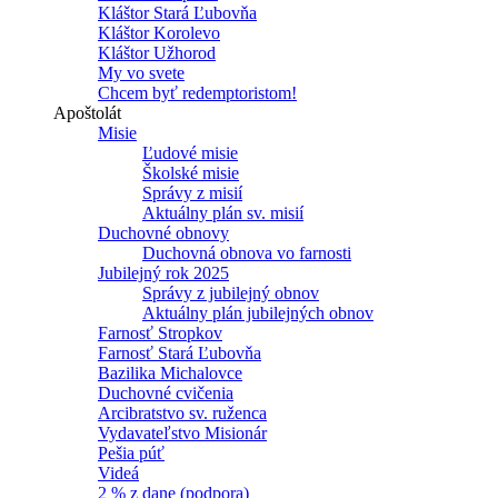
Kláštor Stará Ľubovňa
Kláštor Korolevo
Kláštor Užhorod
My vo svete
Chcem byť redemptoristom!
Apoštolát
Misie
Ľudové misie
Školské misie
Správy z misií
Aktuálny plán sv. misií
Duchovné obnovy
Duchovná obnova vo farnosti
Jubilejný rok 2025
Správy z jubilejný obnov
Aktuálny plán jubilejných obnov
Farnosť Stropkov
Farnosť Stará Ľubovňa
Bazilika Michalovce
Duchovné cvičenia
Arcibratstvo sv. ruženca
Vydavateľstvo Misionár
Pešia púť
Videá
2 % z dane (podpora)