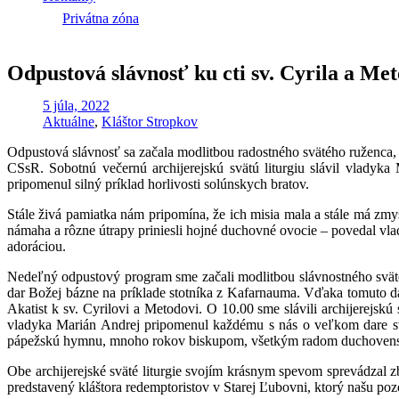
Privátna zóna
Odpustová slávnosť ku cti sv. Cyrila a Me
5 júla, 2022
Aktuálne
,
Kláštor Stropkov
Odpustová slávnosť sa začala modlitbou radostného svätého ruženca, 
CSsR. Sobotnú večernú archijerejskú svätú liturgiu slávil vladyk
pripomenul silný príklad horlivosti solúnskych bratov.
Stále živá pamiatka nám pripomína, že ich misia mala a stále má zmy
námaha a rôzne útrapy priniesli hojné duchovné ovocie – povedal vla
adoráciou.
Nedeľný odpustový program sme začali modlitbou slávnostného svätéh
dar Božej bázne na príklade stotníka z Kafarnauma. Vďaka tomuto d
Akatist k sv. Cyrilovi a Metodovi. O 10.00 sme slávili archijerejskú
vladyka Marián Andrej pripomenul každému s nás o veľkom dare svätej
pápežskú hymnu, mnoho rokov biskupom, všetkým radom duchovenstva
Obe archijerejské sväté liturgie svojím krásnym spevom sprevádzal
predstavený kláštora redemptoristov v Starej Ľubovni, ktorý našu po