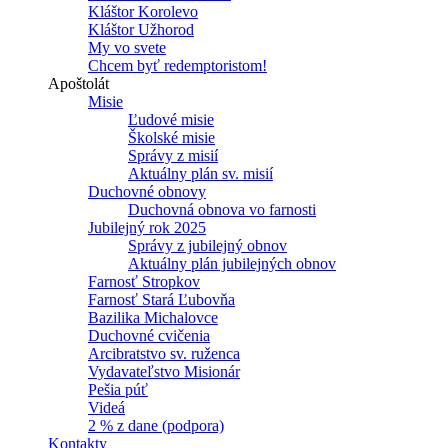
Kláštor Korolevo
Kláštor Užhorod
My vo svete
Chcem byť redemptoristom!
Apoštolát
Misie
Ľudové misie
Školské misie
Správy z misií
Aktuálny plán sv. misií
Duchovné obnovy
Duchovná obnova vo farnosti
Jubilejný rok 2025
Správy z jubilejný obnov
Aktuálny plán jubilejných obnov
Farnosť Stropkov
Farnosť Stará Ľubovňa
Bazilika Michalovce
Duchovné cvičenia
Arcibratstvo sv. ruženca
Vydavateľstvo Misionár
Pešia púť
Videá
2 % z dane (podpora)
Kontakty