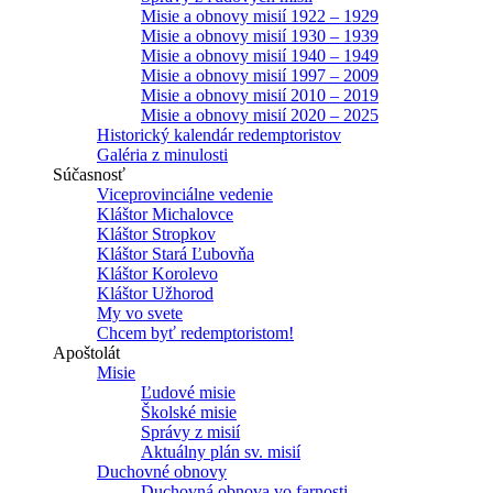
Misie a obnovy misií 1922 – 1929
Misie a obnovy misií 1930 – 1939
Misie a obnovy misií 1940 – 1949
Misie a obnovy misií 1997 – 2009
Misie a obnovy misií 2010 – 2019
Misie a obnovy misií 2020 – 2025
Historický kalendár redemptoristov
Galéria z minulosti
Súčasnosť
Viceprovinciálne vedenie
Kláštor Michalovce
Kláštor Stropkov
Kláštor Stará Ľubovňa
Kláštor Korolevo
Kláštor Užhorod
My vo svete
Chcem byť redemptoristom!
Apoštolát
Misie
Ľudové misie
Školské misie
Správy z misií
Aktuálny plán sv. misií
Duchovné obnovy
Duchovná obnova vo farnosti