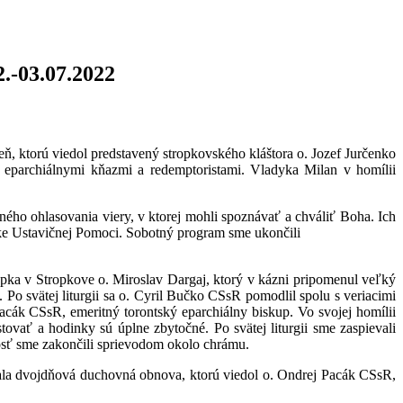
.-03.07.2022
ň, ktorú viedol predstavený stropkovského kláštora o. Jozef Jurčenko
i eparchiálnymi kňazmi a redemptoristami. Vladyka Milan v homílii
ného ohlasovania viery, v ktorej mohli spoznávať a chváliť Boha. Ich
atke Ustavičnej Pomoci. Sobotný program sme ukončili
opka v Stropkove o. Miroslav Dargaj, ktorý v kázni pripomenul veľký
 svätej liturgii sa o. Cyril Bučko CSsR pomodlil spolu s veriacimi
 Pacák CSsR, emeritný torontský eparchiálny biskup. Vo svojej homílii
tovať a hodinky sú úplne zbytočné. Po svätej liturgii sme zaspievali
sť sme zakončili sprievodom okolo chrámu.
zala dvojdňová duchovná obnova, ktorú viedol o. Ondrej Pacák CSsR,