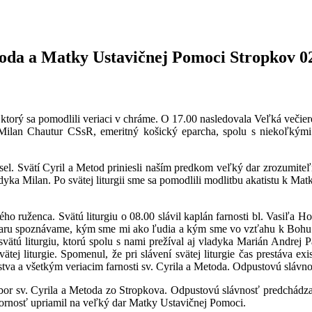
toda a Matky Ustavičnej Pomoci Stropkov 02
ktorý sa pomodlili veriaci v chráme. O 17.00 nasledovala Veľká večiere
a Milan Chautur CSsR, emeritný košický eparcha, spolu s niekoľkým
sel. Svätí Cyril a Metod priniesli naším predkom veľký dar zrozumiteľ
dyka Milan. Po svätej liturgii sme sa pomodlili modlitbu akatistu k M
o ruženca. Svätú liturgiu o 08.00 slávil kaplán farnosti bl. Vasiľa H
aru spoznávame, kým sme mi ako ľudia a kým sme vo vzťahu k Bohu. Po
 svätú liturgiu, ktorú spolu s nami prežíval aj vladyka Marián Andrej
 liturgie. Spomenul, že pri slávení svätej liturgie čas prestáva exis
 a všetkým veriacim farnosti sv. Cyrila a Metoda. Odpustovú slávno
 zbor sv. Cyrila a Metoda zo Stropkova. Odpustovú slávnosť predchád
zornosť upriamil na veľký dar Matky Ustavičnej Pomoci.