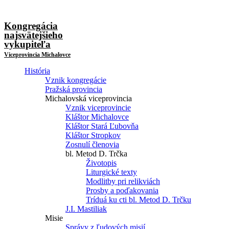
Kongregácia
najsvätejšieho
vykupiteľa
Viceprovincia Michalovce
História
Vznik kongregácie
Pražská provincia
Michalovská viceprovincia
Vznik viceprovincie
Kláštor Michalovce
Kláštor Stará Ľubovňa
Kláštor Stropkov
Zosnulí členovia
bl. Metod D. Trčka
Životopis
Liturgické texty
Modlitby pri relikviách
Prosby a poďakovania
Tríduá ku cti bl. Metod D. Trčku
J.I. Mastiliak
Misie
Správy z ľudových misií