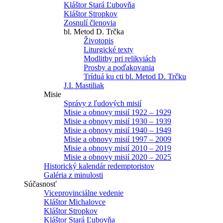
Kláštor Stará Ľubovňa
Kláštor Stropkov
Zosnulí členovia
bl. Metod D. Trčka
Životopis
Liturgické texty
Modlitby pri relikviách
Prosby a poďakovania
Tríduá ku cti bl. Metod D. Trčku
J.I. Mastiliak
Misie
Správy z ľudových misií
Misie a obnovy misií 1922 – 1929
Misie a obnovy misií 1930 – 1939
Misie a obnovy misií 1940 – 1949
Misie a obnovy misií 1997 – 2009
Misie a obnovy misií 2010 – 2019
Misie a obnovy misií 2020 – 2025
Historický kalendár redemptoristov
Galéria z minulosti
Súčasnosť
Viceprovinciálne vedenie
Kláštor Michalovce
Kláštor Stropkov
Kláštor Stará Ľubovňa