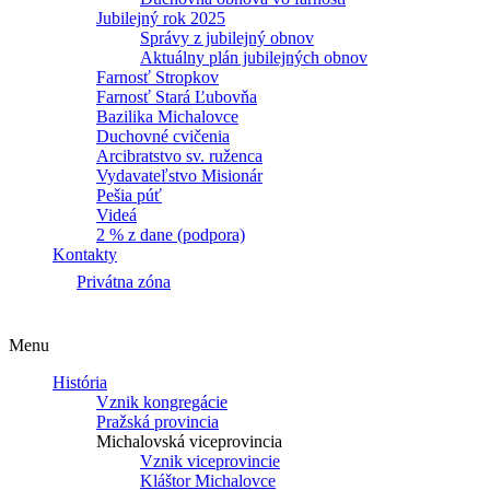
Jubilejný rok 2025
Správy z jubilejný obnov
Aktuálny plán jubilejných obnov
Farnosť Stropkov
Farnosť Stará Ľubovňa
Bazilika Michalovce
Duchovné cvičenia
Arcibratstvo sv. ruženca
Vydavateľstvo Misionár
Pešia púť
Videá
2 % z dane (podpora)
Kontakty
Privátna zóna
Menu
História
Vznik kongregácie
Pražská provincia
Michalovská viceprovincia
Vznik viceprovincie
Kláštor Michalovce