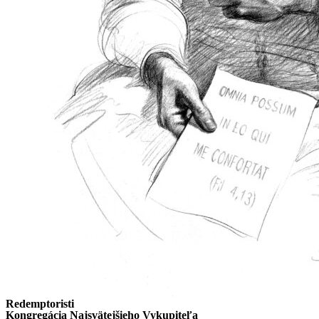
Redemptoristi
Kongregácia Najsvätejšieho Vykupiteľa