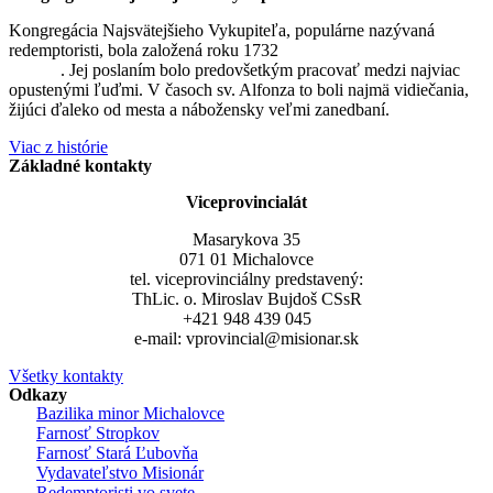
Kongregácia Najsvätejšieho Vykupiteľa, populárne nazývaná
redemptoristi, bola založená roku 1732
sv. Alfonzom Maria de
Liguori
. Jej poslaním bolo predovšetkým pracovať medzi najviac
opustenými ľuďmi. V časoch sv. Alfonza to boli najmä vidiečania,
žijúci ďaleko od mesta a nábožensky veľmi zanedbaní.
Viac z histórie
Základné kontakty
Viceprovincialát
Masarykova 35
071 01 Michalovce
tel. viceprovinciálny predstavený:
ThLic. o. Miroslav Bujdoš CSsR
+421 948 439 045
e-mail: vprovincial@misionar.sk
Všetky kontakty
Odkazy
Bazilika minor Michalovce
Farnosť Stropkov
Farnosť Stará Ľubovňa
Vydavateľstvo Misionár
Redemptoristi vo svete