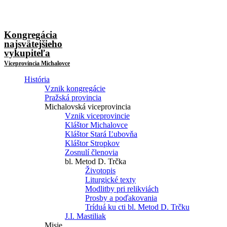
Kongregácia
najsvätejšieho
vykupiteľa
Viceprovincia Michalovce
História
Vznik kongregácie
Pražská provincia
Michalovská viceprovincia
Vznik viceprovincie
Kláštor Michalovce
Kláštor Stará Ľubovňa
Kláštor Stropkov
Zosnulí členovia
bl. Metod D. Trčka
Životopis
Liturgické texty
Modlitby pri relikviách
Prosby a poďakovania
Tríduá ku cti bl. Metod D. Trčku
J.I. Mastiliak
Misie