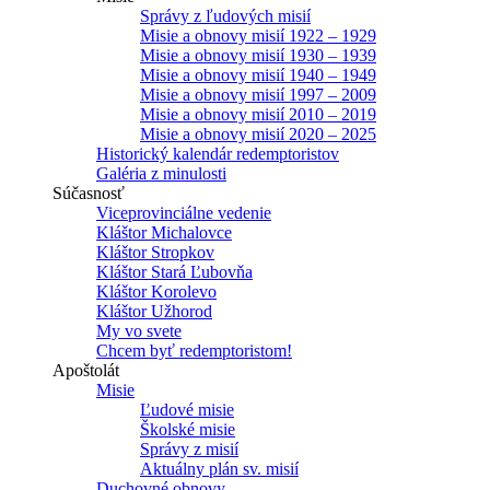
Správy z ľudových misií
Misie a obnovy misií 1922 – 1929
Misie a obnovy misií 1930 – 1939
Misie a obnovy misií 1940 – 1949
Misie a obnovy misií 1997 – 2009
Misie a obnovy misií 2010 – 2019
Misie a obnovy misií 2020 – 2025
Historický kalendár redemptoristov
Galéria z minulosti
Súčasnosť
Viceprovinciálne vedenie
Kláštor Michalovce
Kláštor Stropkov
Kláštor Stará Ľubovňa
Kláštor Korolevo
Kláštor Užhorod
My vo svete
Chcem byť redemptoristom!
Apoštolát
Misie
Ľudové misie
Školské misie
Správy z misií
Aktuálny plán sv. misií
Duchovné obnovy