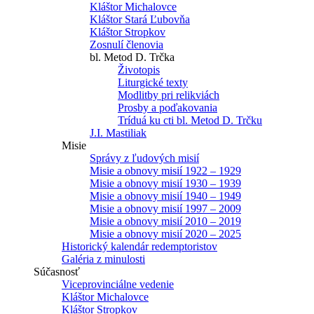
Kláštor Michalovce
Kláštor Stará Ľubovňa
Kláštor Stropkov
Zosnulí členovia
bl. Metod D. Trčka
Životopis
Liturgické texty
Modlitby pri relikviách
Prosby a poďakovania
Tríduá ku cti bl. Metod D. Trčku
J.I. Mastiliak
Misie
Správy z ľudových misií
Misie a obnovy misií 1922 – 1929
Misie a obnovy misií 1930 – 1939
Misie a obnovy misií 1940 – 1949
Misie a obnovy misií 1997 – 2009
Misie a obnovy misií 2010 – 2019
Misie a obnovy misií 2020 – 2025
Historický kalendár redemptoristov
Galéria z minulosti
Súčasnosť
Viceprovinciálne vedenie
Kláštor Michalovce
Kláštor Stropkov