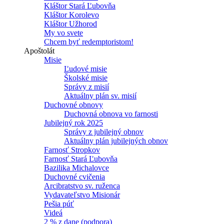
Kláštor Stará Ľubovňa
Kláštor Korolevo
Kláštor Užhorod
My vo svete
Chcem byť redemptoristom!
Apoštolát
Misie
Ľudové misie
Školské misie
Správy z misií
Aktuálny plán sv. misií
Duchovné obnovy
Duchovná obnova vo farnosti
Jubilejný rok 2025
Správy z jubilejný obnov
Aktuálny plán jubilejných obnov
Farnosť Stropkov
Farnosť Stará Ľubovňa
Bazilika Michalovce
Duchovné cvičenia
Arcibratstvo sv. ruženca
Vydavateľstvo Misionár
Pešia púť
Videá
2 % z dane (podpora)