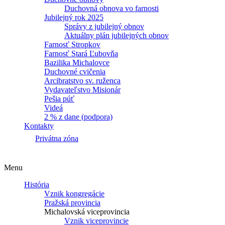
Duchovná obnova vo farnosti
Jubilejný rok 2025
Správy z jubilejný obnov
Aktuálny plán jubilejných obnov
Farnosť Stropkov
Farnosť Stará Ľubovňa
Bazilika Michalovce
Duchovné cvičenia
Arcibratstvo sv. ruženca
Vydavateľstvo Misionár
Pešia púť
Videá
2 % z dane (podpora)
Kontakty
Privátna zóna
Menu
História
Vznik kongregácie
Pražská provincia
Michalovská viceprovincia
Vznik viceprovincie