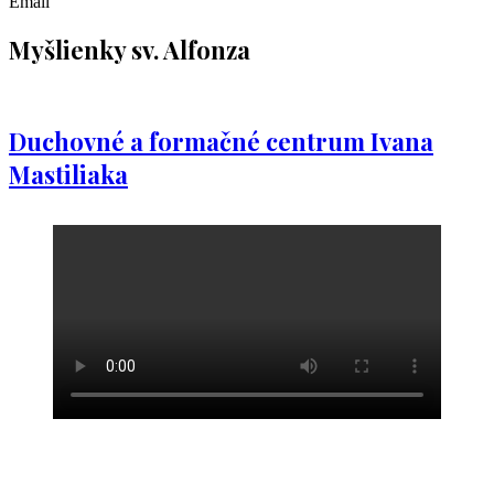
Email
Myšlienky sv. Alfonza
Duchovné a formačné centrum Ivana
Mastiliaka