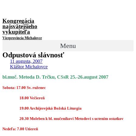
Kongregácia
najsvätejšieho
vykupiteľa
Viceprovincia Michalovce
Menu
Odpustová slávnosť
11 augusta, 2007
Kláštor Michalovce
bl.muč. Metoda D. Trčku, CSsR 25.-26.august 2007
Sobota: 17.00 Sv. ruženec
18.00 Večiereň
19.00 Archijerejská Božská Liturgia
20.30 Moleben k bl. mučeníkovi Metodovi s uctením ostatkov
Nedeľa: 7.00 Utiereň