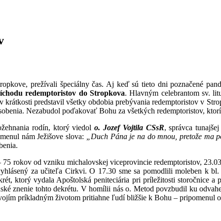
v
opkove, prežívali špeciálny čas. Aj keď sú tieto dni poznačené pand
príchodu redemptoristov do Stropkova
. Hlavným celebrantom sv. lit
tod v krátkosti predstavil všetky obdobia prebývania redemptoristov v S
obenia. Nezabudol poďakovať Bohu za všetkých redemptoristov, ktorí p
ožehnania rodín, ktorý viedol
o. Jozef Vojtila CSsR
, správca tunajše
pomenul nám Ježišove slova:
„Duch Pána je na do mnou, pretože ma 
benia.
– 75 rokov od vzniku michalovskej viceprovincie redemptoristov, 23
vyhlásený za učiteľa Cirkvi. O 17.30 sme sa pomodlili moleben k b
krét, ktorý vydala Apoštolská peniteciária pri príležitosti storočnice
nské znenie tohto dekrétu. V homílii nás o. Metod povzbudil ku odvahe 
 svojím príkladným životom pritiahne ľudí bližšie k Bohu – pripomenul 