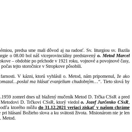
émiou, predsa sme mali dôvod aj na radosť. Sv. liturgiou sv. Bazila
urgie o 08.00 bol náš viceprovinciálny predstavený
o. Metod Marcel
tropkove – obdobie po príchode v 1921 roku, vojnové a povojnové časy,
očas tejto storočnice v Stropkove pôsobili.
j farnosti. V kázni, ktorú vyhlásil o. Metod, nám pripomenul, že ako
pomazal…poslal ma hlásať evanjelium chudobným…“
. Tieto slová by
.03.1959 zomrel dnes už blažený mučeník Metod D. Trčka CSsR a pred
l. Metodovi D. Trčkovi CSsR, ktorý viedol
o. Jozef Jurčenko CSsR
,
 a podľa ktorého môžu
do 31.12.2021 veriaci získať v našom chráme
pri hlásaní Božieho slova a ku svätosti života. Misionárom nie je len
o. Metod.