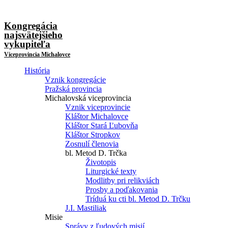
Kongregácia
najsvätejšieho
vykupiteľa
Viceprovincia Michalovce
História
Vznik kongregácie
Pražská provincia
Michalovská viceprovincia
Vznik viceprovincie
Kláštor Michalovce
Kláštor Stará Ľubovňa
Kláštor Stropkov
Zosnulí členovia
bl. Metod D. Trčka
Životopis
Liturgické texty
Modlitby pri relikviách
Prosby a poďakovania
Tríduá ku cti bl. Metod D. Trčku
J.I. Mastiliak
Misie
Správy z ľudových misií