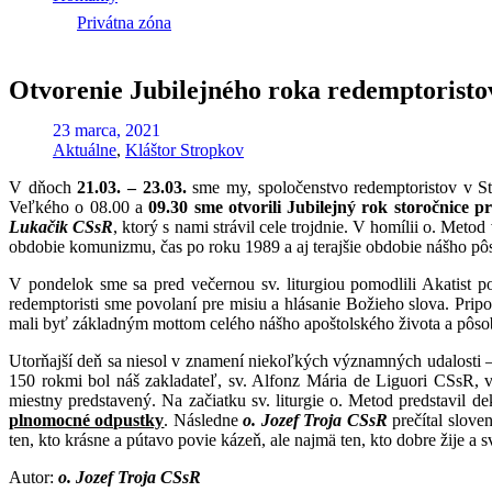
Privátna zóna
Otvorenie Jubilejného roka redemptoristo
23 marca, 2021
Aktuálne
,
Kláštor Stropkov
V dňoch
21.03. – 23.03.
sme my, spoločenstvo redemptoristov v Str
Veľkého o 08.00 a
09.30 sme otvorili Jubilejný rok storočnice 
Lukačik CSsR
, ktorý s nami strávil cele trojdnie. V homílii o. Me
obdobie komunizmu, čas po roku 1989 a aj terajšie obdobie nášho pôs
V pondelok sme sa pred večernou sv. liturgiou pomodlili Akatist p
redemptoristi sme povolaní pre misiu a hlásanie Božieho slova. Pri
mali byť základným mottom celého nášho apoštolského života a pôso
Utorňajší deň sa niesol v znamení niekoľkých významných udalosti 
150 rokmi bol náš zakladateľ, sv. Alfonz Mária de Liguori CSsR, 
miestny predstavený. Na začiatku sv. liturgie o. Metod predstavil de
plnomocné odpustky
. Následne
o. Jozef Troja CSsR
prečítal slove
ten, kto krásne a pútavo povie kázeň, ale najmä ten, kto dobre žije a
Autor:
o. Jozef Troja CSsR