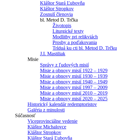
Kláštor Stará Ľubovňa
Kláštor Stropkov
Zosnulí členovia
bl. Metod D. Trčka
Životopis
Liturgické texty
Modlitby pri relikviách
Prosby a poďakovania
Tríduá ku cti bl. Metod D. Trčku
J.I. Mastiliak
Misie
Správy z ľudových misií
Misie a obnovy misií 1922 – 1929
Misie a obnovy misií 1930 – 1939
Misie a obnovy misií 1940 – 1949
Misie a obnovy misií 1997 – 2009
Misie a obnovy misií 2010 – 2019
Misie a obnovy misií 2020 – 2025
Historický kalendár redemptoristov
Galéria z minulosti
Súčasnosť
Viceprovinciálne vedenie
Kláštor Michalovce
Kláštor Stropkov
Kláštor Stará Ľubovňa