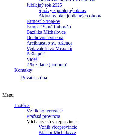
Jubilejný rok 2025
Správy z jubilejný obnov
Aktuálny plán jubilejných obnov
Farnosť Stropkov
Farnosť Stará Ľubovňa
Bazilika Michalovce
Duchovné cvičenia
Arcibratstvo sv. ruženca
Vydavateľstvo Misionár
Pešia púť
Videá
2 % z dane (podpora)
Kontakty
Privátna zóna
Menu
História
Vznik kongregácie
Pražská provincia
Michalovská viceprovincia
Vznik viceprovincie
Kláštor Michalovce