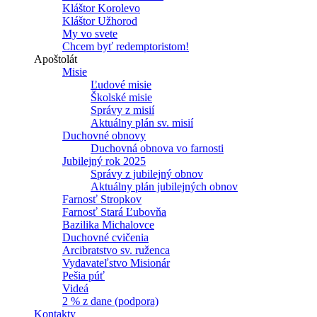
Kláštor Korolevo
Kláštor Užhorod
My vo svete
Chcem byť redemptoristom!
Apoštolát
Misie
Ľudové misie
Školské misie
Správy z misií
Aktuálny plán sv. misií
Duchovné obnovy
Duchovná obnova vo farnosti
Jubilejný rok 2025
Správy z jubilejný obnov
Aktuálny plán jubilejných obnov
Farnosť Stropkov
Farnosť Stará Ľubovňa
Bazilika Michalovce
Duchovné cvičenia
Arcibratstvo sv. ruženca
Vydavateľstvo Misionár
Pešia púť
Videá
2 % z dane (podpora)
Kontakty